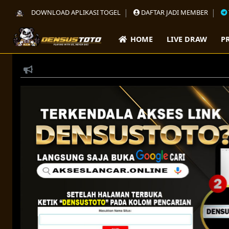
DOWNLOAD APLIKASI TOGEL
DAFTAR JADI MEMBER
HOME
LIVE DRAW
P