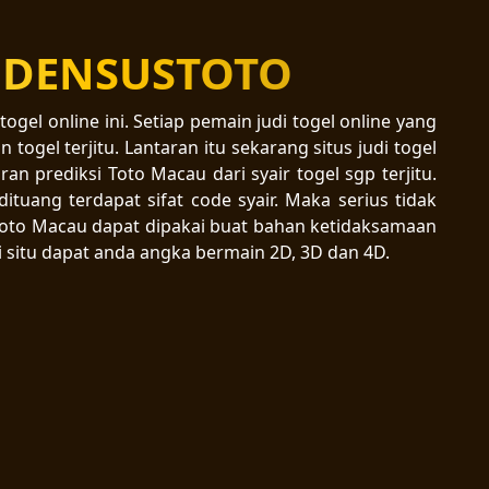
el DENSUSTOTO
ogel online ini. Setiap pemain judi togel online yang
gel terjitu. Lantaran itu sekarang situs judi togel
prediksi Toto Macau dari syair togel sgp terjitu.
uang terdapat sifat code syair. Maka serius tidak
ir Toto Macau dapat dipakai buat bahan ketidaksamaan
 di situ dapat anda angka bermain 2D, 3D dan 4D.