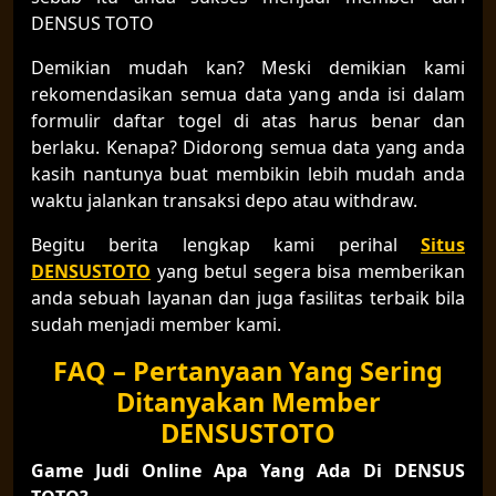
DENSUS TOTO
Demikian mudah kan? Meski demikian kami
rekomendasikan semua data yang anda isi dalam
formulir daftar togel di atas harus benar dan
berlaku. Kenapa? Didorong semua data yang anda
kasih nantunya buat membikin lebih mudah anda
waktu jalankan transaksi depo atau withdraw.
Begitu berita lengkap kami perihal
Situs
DENSUSTOTO
yang betul segera bisa memberikan
anda sebuah layanan dan juga fasilitas terbaik bila
sudah menjadi member kami.
FAQ – Pertanyaan Yang Sering
Ditanyakan Member
DENSUSTOTO
Game Judi Online Apa Yang Ada Di DENSUS