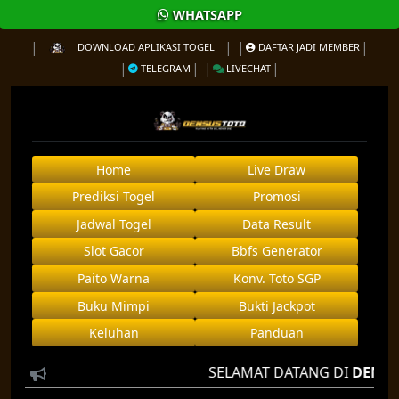
WHATSAPP
DOWNLOAD APLIKASI TOGEL
DAFTAR JADI MEMBER
TELEGRAM
LIVECHAT
Home
Live Draw
Prediksi Togel
Promosi
Jadwal Togel
Data Result
Slot Gacor
Bbfs Generator
Paito Warna
Konv. Toto SGP
Buku Mimpi
Bukti Jackpot
Keluhan
Panduan
SELAMAT DATANG DI
DENSUS