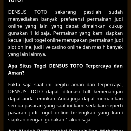
TOTO?
DENSUS TOTO sekarang pastilah sudah
menyediakan banyak preferensi permainan judi
online yang lain yang dapat dimainkan cukup
gunakan 1 id saja. Permainan yang kami siapkan
kecuali judi togel online merupakan permainan judi
slot online, judi live casino online dan masih banyak
yang lain lainnya.
Apa Situs Togel DENSUS TOTO Terpercaya dan
Aman?
Fakta saja saat ini begitu aman dan terpercaya,
DENSUS TOTO dapat dilunasi full kemenangan
dapat anda temukan. Anda juga dapat memainkan
semua pasaran yang saat ini kami sedaikan seperti
pasaran judi togel online terlengkap yang kami
siapkan dengan gunakan 1 akun saja.