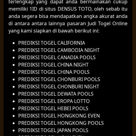
terlengkap yang dapat anda bermainakan cukup
memiliki 1ID di situs DENSUS TOTO, oleh sebab itu
anda segera bisa mendapatkan angka akurat anda
di antara antara lainnya pasaran Judi Togel Online
yang kami siapkan di bawah berikut ini:
PREDIKSI TOGEL CALIFORNIA
PREDIKSI TOGEL CAMBODIA NIGHT
PREDIKSI TOGEL CANADIA POOLS
PREDIKSI TOGEL CHINA NIGHT
PREDIKSI TOGEL CHINA POOLS
PREDIKSI TOGEL CHONBURI POOLS
PREDIKSI TOGEL CHONBURI NIGHT
PREDIKSI TOGEL DEWATA POOLS
PREDIKSI TOGEL EROPA LOTTO
PREDIKSI TOGEL HEBEI POOLS
PREDIKSI TOGEL HONGKONG EVEN
PREDIKSI TOGEL HONGKONG POOLS
PREDIKSI TOGEL JAPAN POOLS