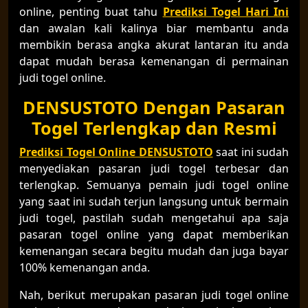
online, penting buat tahu
Prediksi Togel Hari Ini
dan awalan kali kalinya biar membantu anda
membikin berasa angka akurat lantaran itu anda
dapat mudah berasa kemenangan di permainan
judi togel online.
DENSUSTOTO Dengan Pasaran
Togel Terlengkap dan Resmi
Prediksi Togel Online DENSUSTOTO
saat ini sudah
menyediakan pasaran judi togel terbesar dan
terlengkap. Semuanya pemain judi togel online
yang saat ini sudah terjun langsung untuk bermain
judi togel, pastilah sudah mengetahui apa saja
pasaran togel online yang dapat memberikan
kemenangan secara begitu mudah dan juga bayar
100% kemenangan anda.
Nah, berikut merupakan pasaran judi togel online