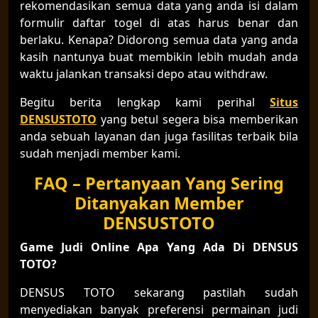
rekomendasikan semua data yang anda isi dalam
formulir daftar togel di atas harus benar dan
berlaku. Kenapa? Didorong semua data yang anda
kasih nantunya buat membikin lebih mudah anda
waktu jalankan transaksi depo atau withdraw.
Begitu berita lengkap kami perihal
Situs
DENSUSTOTO
yang betul segera bisa memberikan
anda sebuah layanan dan juga fasilitas terbaik bila
sudah menjadi member kami.
FAQ – Pertanyaan Yang Sering
Ditanyakan Member
DENSUSTOTO
Game Judi Online Apa Yang Ada Di DENSUS
TOTO?
DENSUS TOTO sekarang pastilah sudah
menyediakan banyak preferensi permainan judi