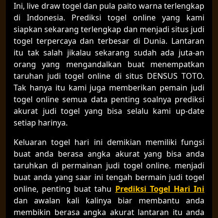
Ini, live draw togel dan pula paito warna terlengkap
di Indonesia. Prediksi togel online yang kami
siapkan sekarang terlengkap dan menjadi situs judi
togel terpercaya dan terbesar di Dunia. Lantaran
itu tak salah jikalau sekarang sudah ada juta-an
orang yang mengandalkan buat menempatkan
taruhan judi togel online di situs DENSUS TOTO.
Tak hanya itu kami juga memberikan pemain judi
togel online semua data penting soalnya prediksi
akurat judi togel yang bisa selalu kami up-date
setiap harinya.
Keluaran togel hari ini demikian memiliki fungsi
buat anda berasa angka akurat yang bisa anda
taruhkan di permainan judi togel online. menjadi
buat anda yang saar ini tengah bermain judi togel
online, penting buat tahu
Prediksi Togel Hari Ini
dan awalan kali kalinya biar membantu anda
membikin berasa angka akurat lantaran itu anda