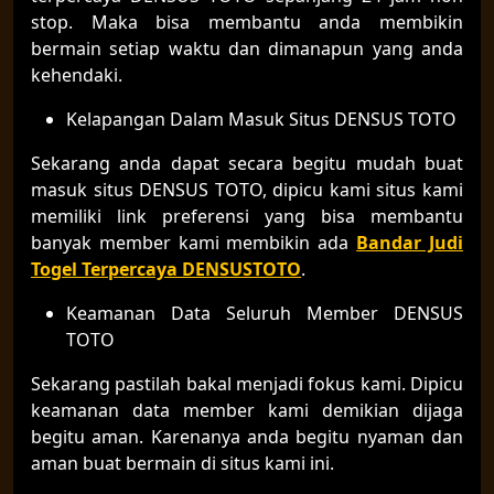
stop. Maka bisa membantu anda membikin
bermain setiap waktu dan dimanapun yang anda
kehendaki.
Kelapangan Dalam Masuk Situs DENSUS TOTO
Sekarang anda dapat secara begitu mudah buat
masuk situs DENSUS TOTO, dipicu kami situs kami
memiliki link preferensi yang bisa membantu
banyak member kami membikin ada
Bandar Judi
Togel Terpercaya DENSUSTOTO
.
Keamanan Data Seluruh Member DENSUS
TOTO
Sekarang pastilah bakal menjadi fokus kami. Dipicu
keamanan data member kami demikian dijaga
begitu aman. Karenanya anda begitu nyaman dan
aman buat bermain di situs kami ini.