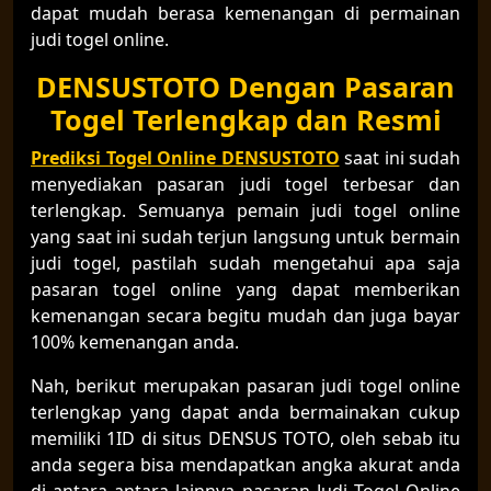
dapat mudah berasa kemenangan di permainan
judi togel online.
DENSUSTOTO Dengan Pasaran
Togel Terlengkap dan Resmi
Prediksi Togel Online DENSUSTOTO
saat ini sudah
menyediakan pasaran judi togel terbesar dan
terlengkap. Semuanya pemain judi togel online
yang saat ini sudah terjun langsung untuk bermain
judi togel, pastilah sudah mengetahui apa saja
pasaran togel online yang dapat memberikan
kemenangan secara begitu mudah dan juga bayar
100% kemenangan anda.
Nah, berikut merupakan pasaran judi togel online
terlengkap yang dapat anda bermainakan cukup
memiliki 1ID di situs DENSUS TOTO, oleh sebab itu
anda segera bisa mendapatkan angka akurat anda
di antara antara lainnya pasaran Judi Togel Online