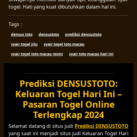
togel. Hati yang kuat dibutuhkan dalam hal ini.
Tags :
densus toto
densustoto
prediksi densustoto
syair togel jitu
syair togel toto macau
syair togel toto macau resmi
syair toto macau hari ini
Prediksi DENSUSTOTO:
Keluaran Togel Hari Ini –
Pasaran Togel Online
Terlengkap 2024
Selamat datang di situs judi
Prediksi DENSUSTOTO
yang saat ini menjadi situs judi Keluaran Togel Hari