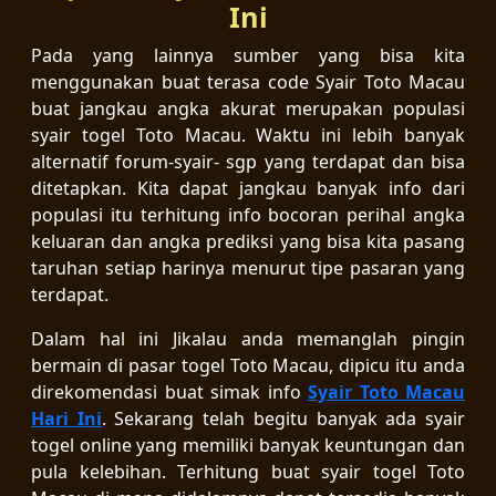
Ini
Pada yang lainnya sumber yang bisa kita
menggunakan buat terasa code Syair Toto Macau
buat jangkau angka akurat merupakan populasi
syair togel Toto Macau. Waktu ini lebih banyak
alternatif forum-syair- sgp yang terdapat dan bisa
ditetapkan. Kita dapat jangkau banyak info dari
populasi itu terhitung info bocoran perihal angka
keluaran dan angka prediksi yang bisa kita pasang
taruhan setiap harinya menurut tipe pasaran yang
terdapat.
Dalam hal ini Jikalau anda memanglah pingin
bermain di pasar togel Toto Macau, dipicu itu anda
direkomendasi buat simak info
Syair Toto Macau
Hari Ini
. Sekarang telah begitu banyak ada syair
togel online yang memiliki banyak keuntungan dan
pula kelebihan. Terhitung buat syair togel Toto