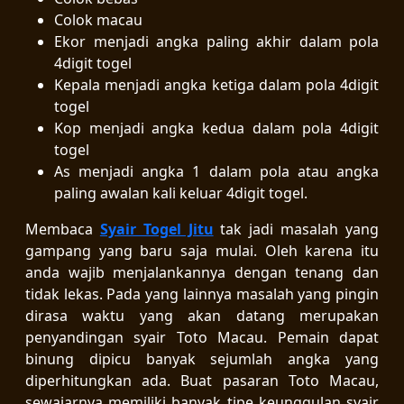
Colok macau
Ekor menjadi angka paling akhir dalam pola
4digit togel
Kepala menjadi angka ketiga dalam pola 4digit
togel
Kop menjadi angka kedua dalam pola 4digit
togel
As menjadi angka 1 dalam pola atau angka
paling awalan kali keluar 4digit togel.
Membaca
Syair Togel Jitu
tak jadi masalah yang
gampang yang baru saja mulai. Oleh karena itu
anda wajib menjalankannya dengan tenang dan
tidak lekas. Pada yang lainnya masalah yang pingin
dirasa waktu yang akan datang merupakan
penyandingan syair Toto Macau. Pemain dapat
binung dipicu banyak sejumlah angka yang
diperhitungkan ada. Buat pasaran Toto Macau,
sewajarnya memiliki banyak tipe keunggulan syair