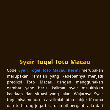
Syair Togel Toto Macau
Code
Syair Togel Toto Macau Resmi
merupakan
merupakan ramalan yang kedepannya menjadi
prediksi Toto Macau dengan menggunakan
gambar yang berisi kalimat syair melukiskan
keadaan dan situasi yang jalan. Wajarnya Syair
togel bisa menurut cara ilmiah atau subjektif cuma
dan terhitung juga bisa diambil berganti ada dari