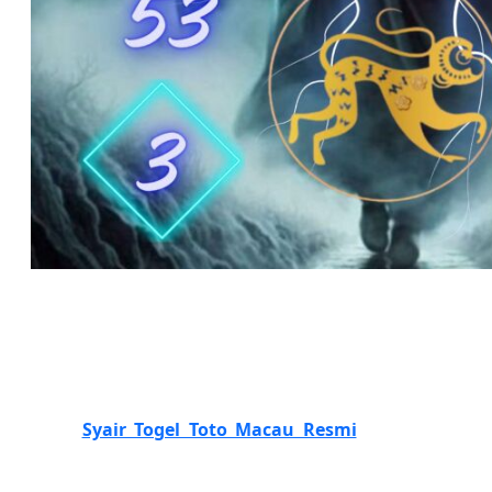
Syair Togel Toto Macau
Code
Syair Togel Toto Macau Resmi
merupakan
merupakan ramalan yang kedepannya menjadi
prediksi Toto Macau dengan menggunakan