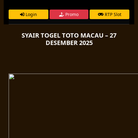
Login
Promo
RTP Slot
SYAIR TOGEL TOTO MACAU – 27
DESEMBER 2025