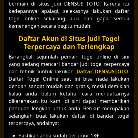
bermain di situs judi DENSUS TOTO. Karena itu
kedepannya apalagi, selekasnya lakukan daftar
togel online sekarang pula dan gapai semua
kemenangan secara begitu mudah.
Daftar Akun di Situs Judi Togel
Terpercaya dan Terlengkap
Barangkali sejumlah pemain togel online di sini
yang sedang mencari bandar judi togel terpercaya
dan tehnik iuntuk lakukan
Daftar DENSUSTOTO
.
Daftar Togel Online saat ini bisa nada lakukan
dengan sangat mudah dan gratis, meski demikian
kalau anda belum ketahui cara mendaftarnya
dikarenakan itu kami di sini dapat memberikan
panduan lengkap untuk anda. Berikut merupakan
selangkah buat lakukan daftar di bandar togel
terpercaya, andainya:
Pastikan anda sudah berumur 18+