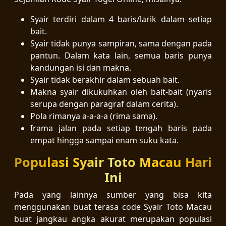
Syair terdiri dalam 4 baris/larik dalam setiap
bait.
Syair tidak punya sampiran, sama dengan pada
pantun. Dalam kata lain, semua baris punya
kandungan isi dan makna.
Syair tidak berakhir dalam sebuah bait.
Makna syair dikukuhkan oleh bait-bait (nyaris
serupa dengan paragraf dalam cerita).
Pola rimanya a-a-a-a (rima sama).
Irama jalan pada setiap tengah baris pada
empat hingga sampai enam suku kata.
Populasi Syair Toto Macau Hari
Ini
Pada yang lainnya sumber yang bisa kita
menggunakan buat terasa code Syair Toto Macau
buat jangkau angka akurat merupakan populasi