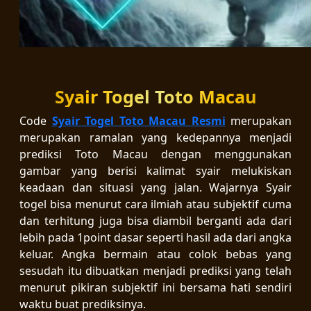
Syair Togel Toto Macau
Code
Syair Togel Toto Macau Resmi
merupakan
merupakan ramalan yang kedepannya menjadi
prediksi Toto Macau dengan menggunakan
gambar yang berisi kalimat syair melukiskan
keadaan dan situasi yang jalan. Wajarnya Syair
togel bisa menurut cara ilmiah atau subjektif cuma
dan terhitung juga bisa diambil berganti ada dari
lebih pada 1point dasar seperti hasil ada dari angka
keluar. Angka bermain atau colok bebas yang
sesudah itu dibuatkan menjadi prediksi yang telah
menurut pikiran subjektif ini bersama hati sendiri
waktu buat prediksinya.