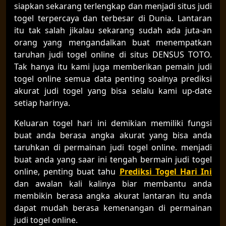
siapkan sekarang terlengkap dan menjadi situs judi
togel terpercaya dan terbesar di Dunia. Lantaran
itu tak salah jikalau sekarang sudah ada juta-an
orang yang mengandalkan buat menempatkan
taruhan judi togel online di situs DENSUS TOTO.
Tak hanya itu kami juga memberikan pemain judi
togel online semua data penting soalnya prediksi
akurat judi togel yang bisa selalu kami up-date
setiap harinya.
Keluaran togel hari ini demikian memiliki fungsi
buat anda berasa angka akurat yang bisa anda
taruhkan di permainan judi togel online. menjadi
buat anda yang saar ini tengah bermain judi togel
online, penting buat tahu
Prediksi Togel Hari Ini
dan awalan kali kalinya biar membantu anda
membikin berasa angka akurat lantaran itu anda
dapat mudah berasa kemenangan di permainan
judi togel online.