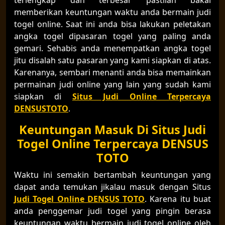
terlengkap dan terbesar pastilah bakal
memberikan keuntungan waktu anda bermain judi
togel online. Saat ini anda bisa lakukan peletakan
angka togel dipasaran togel yang paling anda
gemari. Sehabis anda menempatkan angka togel
jitu disalah satu pasaran yang kami siapkan di atas.
Karenanya, sembari menanti anda bisa memainkan
permainan judi online yang lain yang sudah kami
siapkan di
Situs Judi Online Terpercaya
DENSUSTOTO
.
Keuntungan Masuk Di Situs Judi
Togel Online Terpercaya DENSUS
TOTO
Waktu ini semakin bertambah keuntungan yang
dapat anda temukan jikalau masuk dengan Situs
Judi Togel Online DENSUS TOTO
. Karena itu buat
anda penggemar judi togel yang pingin berasa
keuntungan waktu bermain judi togel online oleh