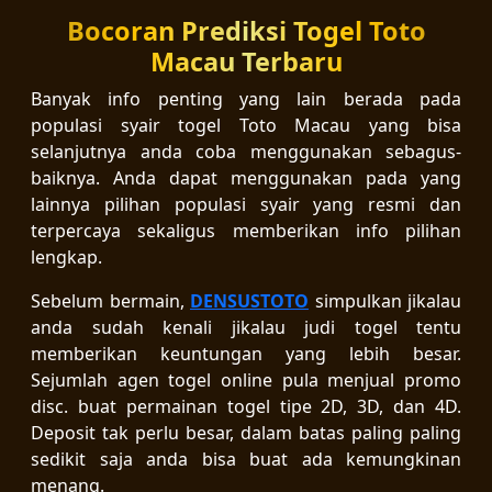
Bocoran Prediksi Togel Toto
Macau Terbaru
Banyak info penting yang lain berada pada
populasi syair togel Toto Macau yang bisa
selanjutnya anda coba menggunakan sebagus-
baiknya. Anda dapat menggunakan pada yang
lainnya pilihan populasi syair yang resmi dan
terpercaya sekaligus memberikan info pilihan
lengkap.
Sebelum bermain,
DENSUSTOTO
simpulkan jikalau
anda sudah kenali jikalau judi togel tentu
memberikan keuntungan yang lebih besar.
Sejumlah agen togel online pula menjual promo
disc. buat permainan togel tipe 2D, 3D, dan 4D.
Deposit tak perlu besar, dalam batas paling paling
sedikit saja anda bisa buat ada kemungkinan
menang.