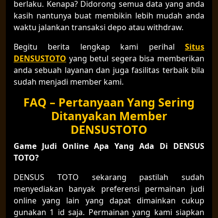
berlaku. Kenapa? Didorong semua data yang anda
kasih nantunya buat membikin lebih mudah anda
waktu jalankan transaksi depo atau withdraw.
Begitu berita lengkap kami perihal
Situs
DENSUSTOTO
yang betul segera bisa memberikan
anda sebuah layanan dan juga fasilitas terbaik bila
sudah menjadi member kami.
FAQ – Pertanyaan Yang Sering
Ditanyakan Member
DENSUSTOTO
Game Judi Online Apa Yang Ada Di DENSUS
TOTO?
DENSUS TOTO sekarang pastilah sudah
menyediakan banyak preferensi permainan judi
online yang lain yang dapat dimainkan cukup
gunakan 1 id saja. Permainan yang kami siapkan