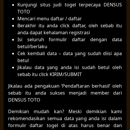
Kunjungi situs judi togel terpecaya DENSUS
TOTO
Mencari menu daftar / daftar
Berakhir itu anda click daftar, oleh sebab itu
anda dapat kehalaman registrasi
Isi seluruh formulir daftar dengan data
betul/berlaku
Cek kembali data – data yang sudah diisi apa
betul
Jikalau data yang anda isi sudah betul oleh
sebab itu click KIRIM/SUBMIT
Jikalau ada pengakuan ‘Pendaftaran berhasil’ oleh
sebab itu anda sukses menjadi member dari
DENSUS TOTO
Demikian mudah kan? Meski demikian kami
rekomendasikan semua data yang anda isi dalam
formulir daftar togel di atas harus benar dan