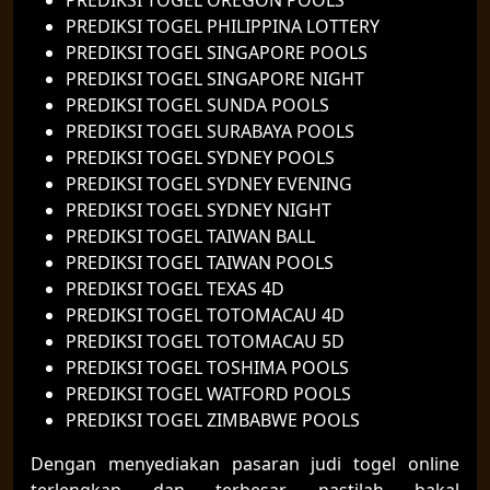
PREDIKSI TOGEL OREGON POOLS
PREDIKSI TOGEL PHILIPPINA LOTTERY
PREDIKSI TOGEL SINGAPORE POOLS
PREDIKSI TOGEL SINGAPORE NIGHT
PREDIKSI TOGEL SUNDA POOLS
PREDIKSI TOGEL SURABAYA POOLS
PREDIKSI TOGEL SYDNEY POOLS
PREDIKSI TOGEL SYDNEY EVENING
PREDIKSI TOGEL SYDNEY NIGHT
PREDIKSI TOGEL TAIWAN BALL
PREDIKSI TOGEL TAIWAN POOLS
PREDIKSI TOGEL TEXAS 4D
PREDIKSI TOGEL TOTOMACAU 4D
PREDIKSI TOGEL TOTOMACAU 5D
PREDIKSI TOGEL TOSHIMA POOLS
PREDIKSI TOGEL WATFORD POOLS
PREDIKSI TOGEL ZIMBABWE POOLS
Dengan menyediakan pasaran judi togel online