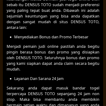
sebab itu DENSUS TOTO sudah menjadi preferensi
yang paling tepat buat anda. Dibawah ini adalah
sejumlah keuntungan yang bisa anda dapatkan
dengan sangat mudah di situs DENSUS TOTO,
antara lain:
Menyediakan Bonus dan Promo Terbesar
Menjadi pemain judi online pastilah anda begitu
pingin berasa bonus dan promo yang disiapkan
oleh DENSUS TOTO. Seluruhnya bonus dan promo
yang kami siapkan dapat anda claim secara begitu
mudah.
Layanan Dan Sarana 24 Jam
Sekarang anda dapat masuk bandar togel
terpercaya DENSUS TOTO sepanjang 24 jam non
stop. Maka bisa membantu anda membikin
bermain setiap waktu dan dimanapun yang anda