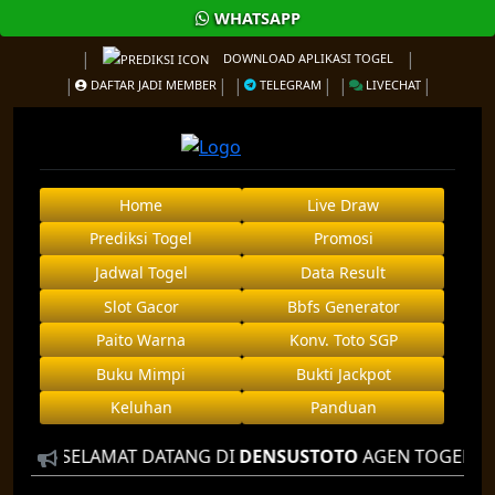
WHATSAPP
DOWNLOAD APLIKASI TOGEL
DAFTAR JADI MEMBER
TELEGRAM
LIVECHAT
Home
Live Draw
Prediksi Togel
Promosi
Jadwal Togel
Data Result
Slot Gacor
Bbfs Generator
Paito Warna
Konv. Toto SGP
Buku Mimpi
Bukti Jackpot
Keluhan
Panduan
SELAMAT DATANG DI
DENSUSTOTO
AGEN TOGEL, SLOT ONL