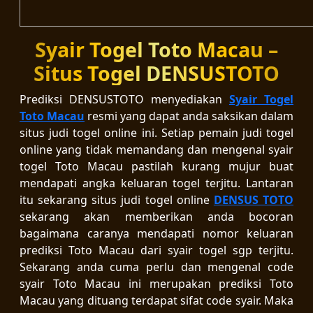
Syair Togel Toto Macau –
Situs Togel DENSUSTOTO
Prediksi DENSUSTOTO menyediakan
Syair Togel
Toto Macau
resmi yang dapat anda saksikan dalam
situs judi togel online ini. Setiap pemain judi togel
online yang tidak memandang dan mengenal syair
togel Toto Macau pastilah kurang mujur buat
mendapati angka keluaran togel terjitu. Lantaran
itu sekarang situs judi togel online
DENSUS TOTO
sekarang akan memberikan anda bocoran
bagaimana caranya mendapati nomor keluaran
prediksi Toto Macau dari syair togel sgp terjitu.
Sekarang anda cuma perlu dan mengenal code
syair Toto Macau ini merupakan prediksi Toto
Macau yang dituang terdapat sifat code syair. Maka