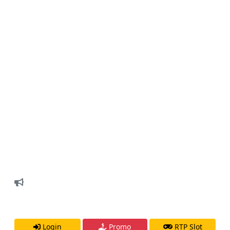
Slot Gacor
Bbfs Generator
Paito Warna
Konv. Toto SGP
Buku Mimpi
Bukti Jackpot
Keluhan
Panduan
SELAMAT DATANG DI
DENSUSTOTO
AGEN 
Login
Promo
RTP Slot