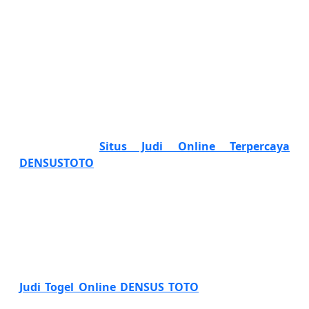
terlengkap dan terbesar pastilah bakal
memberikan keuntungan waktu anda bermain judi
togel online. Saat ini anda bisa lakukan peletakan
angka togel dipasaran togel yang paling anda
gemari. Sehabis anda menempatkan angka togel
jitu disalah satu pasaran yang kami siapkan di atas.
Karenanya, sembari menanti anda bisa memainkan
permainan judi online yang lain yang sudah kami
siapkan di
Situs Judi Online Terpercaya
DENSUSTOTO
.
Keuntungan Masuk Di Situs Judi
Togel Online Terpercaya DENSUS
TOTO
Waktu ini semakin bertambah keuntungan yang
dapat anda temukan jikalau masuk dengan Situs
Judi Togel Online DENSUS TOTO
. Karena itu buat
anda penggemar judi togel yang pingin berasa