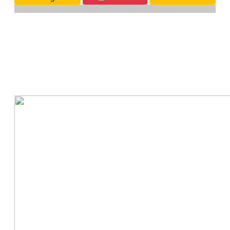
SYAIR TOGEL TOTO MACAU – 25 MEI
2026