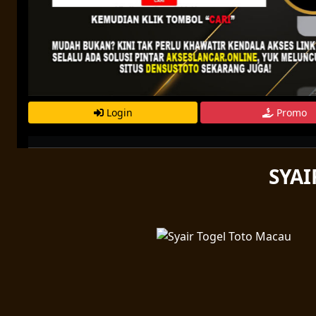
Login
Promo
SYAI