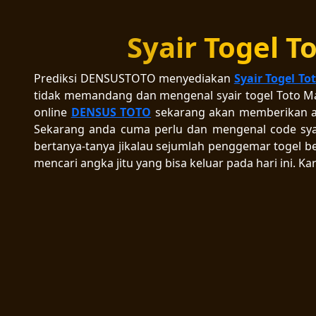
Syair Togel 
Prediksi DENSUSTOTO menyediakan
Syair Togel T
tidak memandang dan mengenal syair togel Toto Maca
online
DENSUS TOTO
sekarang akan memberikan and
Sekarang anda cuma perlu dan mengenal code syair
bertanya-tanya jikalau sejumlah penggemar togel beg
mencari angka jitu yang bisa keluar pada hari ini. K