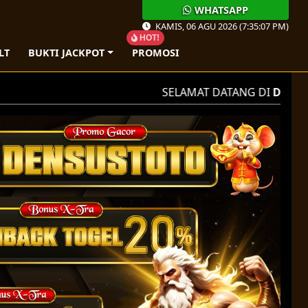
WHATSAPP
KAMIS, 06 AGU 2026 (
7:35:08 PM
)
LT
BUKTI JACKPOT
PROMOSI
SELAMAT DATANG DI
DENSUSTO