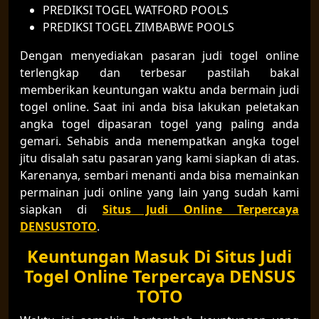
PREDIKSI TOGEL WATFORD POOLS
PREDIKSI TOGEL ZIMBABWE POOLS
Dengan menyediakan pasaran judi togel online
terlengkap dan terbesar pastilah bakal
memberikan keuntungan waktu anda bermain judi
togel online. Saat ini anda bisa lakukan peletakan
angka togel dipasaran togel yang paling anda
gemari. Sehabis anda menempatkan angka togel
jitu disalah satu pasaran yang kami siapkan di atas.
Karenanya, sembari menanti anda bisa memainkan
permainan judi online yang lain yang sudah kami
siapkan di
Situs Judi Online Terpercaya
DENSUSTOTO
.
Keuntungan Masuk Di Situs Judi
Togel Online Terpercaya DENSUS
TOTO