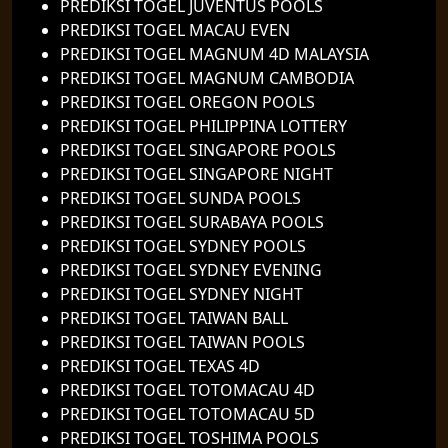
PREDIKSI TOGEL JUVENTUS POOLS
PREDIKSI TOGEL MACAU EVEN
PREDIKSI TOGEL MAGNUM 4D MALAYSIA
PREDIKSI TOGEL MAGNUM CAMBODIA
PREDIKSI TOGEL OREGON POOLS
PREDIKSI TOGEL PHILIPPINA LOTTERY
PREDIKSI TOGEL SINGAPORE POOLS
PREDIKSI TOGEL SINGAPORE NIGHT
PREDIKSI TOGEL SUNDA POOLS
PREDIKSI TOGEL SURABAYA POOLS
PREDIKSI TOGEL SYDNEY POOLS
PREDIKSI TOGEL SYDNEY EVENING
PREDIKSI TOGEL SYDNEY NIGHT
PREDIKSI TOGEL TAIWAN BALL
PREDIKSI TOGEL TAIWAN POOLS
PREDIKSI TOGEL TEXAS 4D
PREDIKSI TOGEL TOTOMACAU 4D
PREDIKSI TOGEL TOTOMACAU 5D
PREDIKSI TOGEL TOSHIMA POOLS