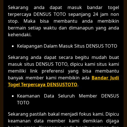
Sekarang anda dapat masuk bandar togel
terpercaya DENSUS TOTO sepanjang 24 jam non
stop. Maka bisa membantu anda membikin
bermain setiap waktu dan dimanapun yang anda
kehendaki.
Kelapangan Dalam Masuk Situs DENSUS TOTO
Sekarang anda dapat secara begitu mudah buat
masuk situs DENSUS TOTO, dipicu kami situs kami
memiliki link preferensi yang bisa membantu
banyak member kami membikin ada
Bandar Judi
Togel Terpercaya DENSUSTOTO
.
Keamanan Data Seluruh Member DENSUS
TOTO
Sekarang pastilah bakal menjadi fokus kami. Dipicu
keamanan data member kami demikian dijaga