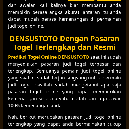
dan awalan kali kalinya biar membantu anda
membikin berasa angka akurat lantaran itu anda
dapat mudah berasa kemenangan di permainan
judi togel online.
DENSUSTOTO Dengan Pasaran
Togel Terlengkap dan Resmi
Prediksi Togel Online DENSUSTOTO
saat ini sudah
menyediakan pasaran judi togel terbesar dan
terlengkap. Semuanya pemain judi togel online
yang saat ini sudah terjun langsung untuk bermain
judi togel, pastilah sudah mengetahui apa saja
pasaran togel online yang dapat memberikan
kemenangan secara begitu mudah dan juga bayar
100% kemenangan anda.
Nah, berikut merupakan pasaran judi togel online
terlengkap yang dapat anda bermainakan cukup