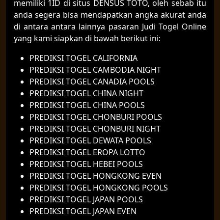
memiliki 1ID di situs DENSUS TOTO, oleh sebab itu
anda segera bisa mendapatkan angka akurat anda
di antara antara lainnya pasaran Judi Togel Online
yang kami siapkan di bawah berikut ini:
PREDIKSI TOGEL CALIFORNIA
PREDIKSI TOGEL CAMBODIA NIGHT
PREDIKSI TOGEL CANADIA POOLS
PREDIKSI TOGEL CHINA NIGHT
PREDIKSI TOGEL CHINA POOLS
PREDIKSI TOGEL CHONBURI POOLS
PREDIKSI TOGEL CHONBURI NIGHT
PREDIKSI TOGEL DEWATA POOLS
PREDIKSI TOGEL EROPA LOTTO
PREDIKSI TOGEL HEBEI POOLS
PREDIKSI TOGEL HONGKONG EVEN
PREDIKSI TOGEL HONGKONG POOLS
PREDIKSI TOGEL JAPAN POOLS
PREDIKSI TOGEL JAPAN EVEN