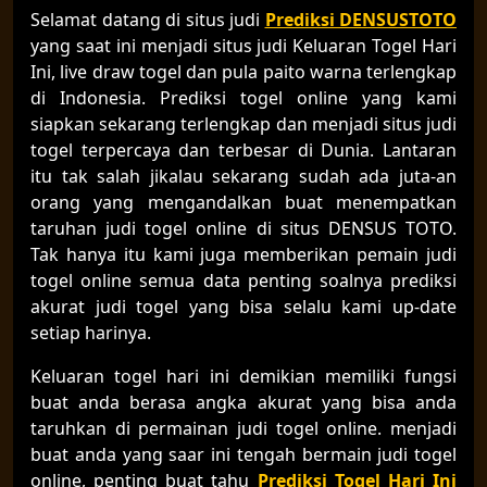
Selamat datang di situs judi
Prediksi DENSUSTOTO
yang saat ini menjadi situs judi Keluaran Togel Hari
Ini, live draw togel dan pula paito warna terlengkap
di Indonesia. Prediksi togel online yang kami
siapkan sekarang terlengkap dan menjadi situs judi
togel terpercaya dan terbesar di Dunia. Lantaran
itu tak salah jikalau sekarang sudah ada juta-an
orang yang mengandalkan buat menempatkan
taruhan judi togel online di situs DENSUS TOTO.
Tak hanya itu kami juga memberikan pemain judi
togel online semua data penting soalnya prediksi
akurat judi togel yang bisa selalu kami up-date
setiap harinya.
Keluaran togel hari ini demikian memiliki fungsi
buat anda berasa angka akurat yang bisa anda
taruhkan di permainan judi togel online. menjadi
buat anda yang saar ini tengah bermain judi togel
online, penting buat tahu
Prediksi Togel Hari Ini