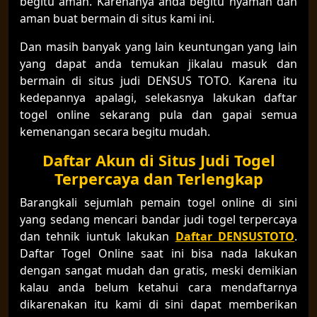
begitu aman. Karenanya anda begitu nyaman dan
aman buat bermain di situs kami ini.
Dan masih banyak yang lain keuntungan yang lain
yang dapat anda temukan jikalau masuk dan
bermain di situs judi DENSUS TOTO. Karena itu
kedepannya apalagi, selekasnya lakukan daftar
togel online sekarang pula dan gapai semua
kemenangan secara begitu mudah.
Daftar Akun di Situs Judi Togel
Terpercaya dan Terlengkap
Barangkali sejumlah pemain togel online di sini
yang sedang mencari bandar judi togel terpercaya
dan tehnik iuntuk lakukan
Daftar DENSUSTOTO
.
Daftar Togel Online saat ini bisa nada lakukan
dengan sangat mudah dan gratis, meski demikian
kalau anda belum ketahui cara mendaftarnya
dikarenakan itu kami di sini dapat memberikan