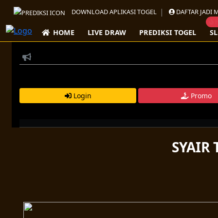
DOWNLOAD APLIKASI TOGEL
DAFTAR JADI
HOME
LIVE DRAW
PREDIKSI TOGEL
S
Login
Promo
SYAIR 