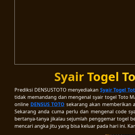
Syair Togel 
Prediksi DENSUSTOTO menyediakan
Syair Togel T
tidak memandang dan mengenal syair togel Toto Maca
online
DENSUS TOTO
sekarang akan memberikan and
Sekarang anda cuma perlu dan mengenal code syair
bertanya-tanya jikalau sejumlah penggemar togel beg
mencari angka jitu yang bisa keluar pada hari ini. K