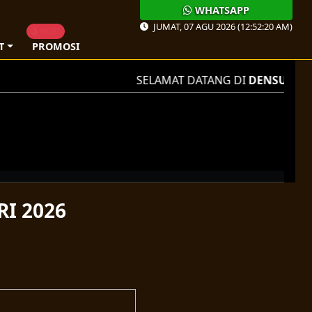
WHATSAPP
JUMAT, 07 AGU 2026 (
12:52:21 AM
)
T
PROMOSI
SELAMAT DATANG DI
DENSUSTOTO
AGE
RI 2026