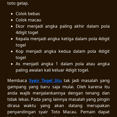
toto gelap.
Colok bebas
Colok macau
Ekor menjadi angka paling akhir dalam pola
4digit togel
Kepala menjadi angka ketiga dalam pola 4digit
togel
Kop menjadi angka kedua dalam pola 4digit
togel
As menjadi angka 1 dalam pola atau angka
paling awalan kali keluar 4digit togel.
Membaca
Syair Togel Jitu
tak jadi masalah yang
gampang yang baru saja mulai. Oleh karena itu
anda wajib menjalankannya dengan tenang dan
tidak lekas. Pada yang lainnya masalah yang pingin
dirasa waktu yang akan datang merupakan
penyandingan syair Toto Macau. Pemain dapat