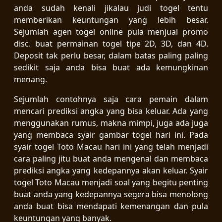
anda sudah kenali jikalau judi togel tentu
memberikan keuntungan yang lebih besar.
Sejumlah agen togel online pula menjual promo
disc. buat permainan togel tipe 2D, 3D, dan 4D.
Deposit tak perlu besar, dalam batas paling paling
sedikit saja anda bisa buat ada kemungkinan
menang.
Sejumlah contohnya saja cara pemain dalam
mencari prediksi angka yang bisa keluar. Ada yang
menggunakan rumus, makna mimpi, juga ada juga
yang membaca syair gambar togel hari ini. Pada
syair togel Toto Macau hari ini yang telah menjadi
cara paling jitu buat anda mengenal dan membaca
prediksi angka yang kedepannya akan keluar. Syair
togel Toto Macau menjadi soal yang begitu penting
buat anda yang kedepannya segera bisa menolong
anda buat bisa mendapati kemenangan dan pula
keuntungan yang banyak.