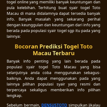
togel online yang memiliki banyak keuntungan dan
pula kelebihan. Terhitung buat syair togel Toto
Macau di mana didalamnya dapat tersedia banyak
info. Banyak masalah yang sekarang perihal
dengan keunggulan dan keuntungan dari info yang
berada pada populasi syair togel sgp itu pada yang
lainnya:
Bocoran Prediksi Togel Toto
Macau Terbaru
Banyak info penting yang lain berada pada
populasi syair togel Toto Macau yang bisa
selanjutnya anda coba menggunakan sebagus-
baiknya. Anda dapat menggunakan pada yang
lainnya pilihan populasi syair yang resmi dan
terpercaya sekaligus memberikan info pilihan
lengkap.
Sebelum bermain,
DENSUSTOTO
simpulkan jikalau