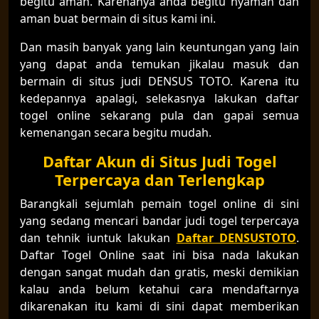
begitu aman. Karenanya anda begitu nyaman dan
aman buat bermain di situs kami ini.
Dan masih banyak yang lain keuntungan yang lain
yang dapat anda temukan jikalau masuk dan
bermain di situs judi DENSUS TOTO. Karena itu
kedepannya apalagi, selekasnya lakukan daftar
togel online sekarang pula dan gapai semua
kemenangan secara begitu mudah.
Daftar Akun di Situs Judi Togel
Terpercaya dan Terlengkap
Barangkali sejumlah pemain togel online di sini
yang sedang mencari bandar judi togel terpercaya
dan tehnik iuntuk lakukan
Daftar DENSUSTOTO
.
Daftar Togel Online saat ini bisa nada lakukan
dengan sangat mudah dan gratis, meski demikian
kalau anda belum ketahui cara mendaftarnya
dikarenakan itu kami di sini dapat memberikan