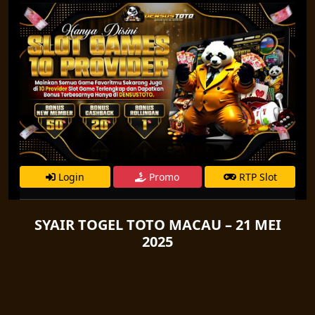
Login
Promo
RTP Slot
SYAIR TOGEL TOTO MACAU – 21 MEI
2025