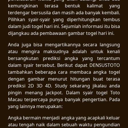
kemungkinan terasa bentuk kalimat yang
terdengar bersusila dan masih ada banyak kembali.
Pilihkan syair-syair yang diperhitungkan tembus
dalam judi togel hari ini. Sejumlah informasi itu bisa
dijangkau ada pembawaan gambar togel hari ini.
Anda juga bisa mengartikannya secara langsung
atau mengira maksudnya adalah untuk kenali
bersangkutan prediksi angka yang tercantum
dalam syair tersebut. Berikut dapat DENSUSTOTO
tambahkan beberapa cara membaca angka togel
dengan gambar menurut hitungan buat terasa
prediksi 2D 3D 4D. Study sekarang jikalau anda
pingin menang jackpot. Dalam syair togel Toto
Macau terpercaya punya banyak pengertian. Pada
yang lainnya merupakan:
Angka bermain menjadi angka yang acapkali keluar
atau tengah naik dalam sebuah waktu pengundian