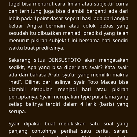
togel bisa menurut cara ilmiah atau subjektif cuma
dan terhitung juga bisa diambil berganti ada dari
lebih pada 1point dasar seperti hasil ada dari angka
keluar. Angka bermain atau colok bebas yang
sesudah itu dibuatkan menjadi prediksi yang telah
menurut pikiran subjektif ini bersama hati sendiri
waktu buat prediksinya.
Sekarang situs DENSUSTOTO akan mengatakan
sedikit, Apa yang bisa diperjelas syair? Kata syair
ada dari bahasa Arab, syu’ur yang memiliki makna
“hati”. Dilihat dari aslinya, syair Toto Macau bisa
diambil simpulan menjadi hati atau pikiran
penciptanya. Syair merupakan type puisi lama yang
setiap baitnya terdiri dalam 4 larik (baris) yang
serupa.
Syair dipakai buat melukiskan satu soal yang
panjang contohnya perihal satu cerita, saran,