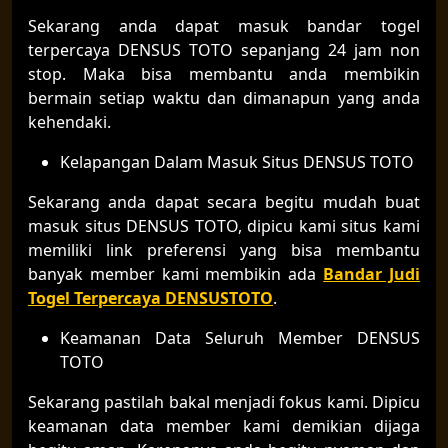
Sekarang anda dapat masuk bandar togel
terpercaya DENSUS TOTO sepanjang 24 jam non
stop. Maka bisa membantu anda membikin
bermain setiap waktu dan dimanapun yang anda
kehendaki.
Kelapangan Dalam Masuk Situs DENSUS TOTO
Sekarang anda dapat secara begitu mudah buat
masuk situs DENSUS TOTO, dipicu kami situs kami
memiliki link preferensi yang bisa membantu
banyak member kami membikin ada
Bandar Judi
Togel Terpercaya DENSUSTOTO
.
Keamanan Data Seluruh Member DENSUS
TOTO
Sekarang pastilah bakal menjadi fokus kami. Dipicu
keamanan data member kami demikian dijaga