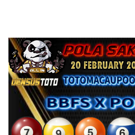
togel ini. Buat prediksi syair Toto Macau dapat
dipakai buat bahan ketidaksamaan mencari angka
jitu yang bisa keluar pada hari ini. Karenanya
berhati-hatilah selalu pada setiap terdapat dipicu di
situ dapat anda angka bermain 2D, 3D dan 4D.