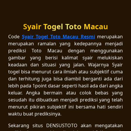
Syair Togel Toto Macau
Code
Syair Togel Toto Macau Resmi
merupakan
merupakan ramalan yang kedepannya menjadi
prediksi Toto Macau dengan menggunakan
gambar yang berisi kalimat syair melukiskan
keadaan dan situasi yang jalan. Wajarnya Syair
togel bisa menurut cara ilmiah atau subjektif cuma
dan terhitung juga bisa diambil berganti ada dari
lebih pada 1point dasar seperti hasil ada dari angka
keluar. Angka bermain atau colok bebas yang
sesudah itu dibuatkan menjadi prediksi yang telah
menurut pikiran subjektif ini bersama hati sendiri
waktu buat prediksinya.
Sekarang situs DENSUSTOTO akan mengatakan