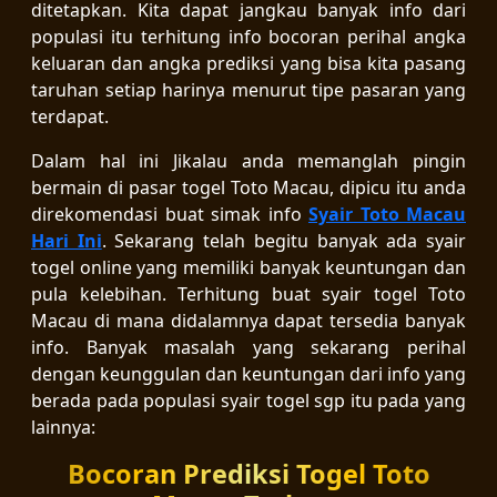
ditetapkan. Kita dapat jangkau banyak info dari
populasi itu terhitung info bocoran perihal angka
keluaran dan angka prediksi yang bisa kita pasang
taruhan setiap harinya menurut tipe pasaran yang
terdapat.
Dalam hal ini Jikalau anda memanglah pingin
bermain di pasar togel Toto Macau, dipicu itu anda
direkomendasi buat simak info
Syair Toto Macau
Hari Ini
. Sekarang telah begitu banyak ada syair
togel online yang memiliki banyak keuntungan dan
pula kelebihan. Terhitung buat syair togel Toto
Macau di mana didalamnya dapat tersedia banyak
info. Banyak masalah yang sekarang perihal
dengan keunggulan dan keuntungan dari info yang
berada pada populasi syair togel sgp itu pada yang
lainnya:
Bocoran Prediksi Togel Toto