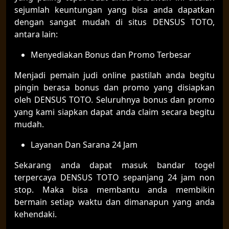
sejumlah keuntungan yang bisa anda dapatkan
dengan sangat mudah di situs DENSUS TOTO,
antara lain:
Menyediakan Bonus dan Promo Terbesar
Menjadi pemain judi online pastilah anda begitu
pingin berasa bonus dan promo yang disiapkan
oleh DENSUS TOTO. Seluruhnya bonus dan promo
yang kami siapkan dapat anda claim secara begitu
mudah.
Layanan Dan Sarana 24 Jam
Sekarang anda dapat masuk bandar togel
terpercaya DENSUS TOTO sepanjang 24 jam non
stop. Maka bisa membantu anda membikin
bermain setiap waktu dan dimanapun yang anda
kehendaki.