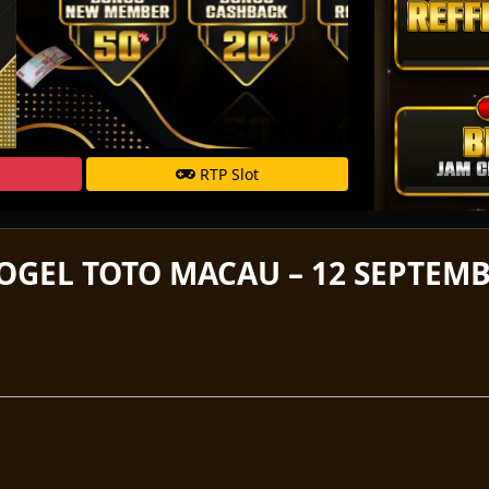
RTP Slot
TOGEL TOTO MACAU – 12 SEPTEMB