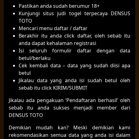
Pastikan anda sudah berumur 18+
Kunjungi situs judi togel terpecaya DENSUS
TOTO
Mencari menu daftar / daftar
Berakhir itu anda click daftar, oleh sebab itu
anda dapat kehalaman registrasi
Isi seluruh formulir daftar dengan data
betul/berlaku
Cek kembali data – data yang sudah diisi apa
betul
Jikalau data yang anda isi sudah betul oleh
sebab itu click KIRIM/SUBMIT
Jikalau ada pengakuan ‘Pendaftaran berhasil’ oleh
sebab itu anda sukses menjadi member dari
DENSUS TOTO
Demikian mudah kan? Meski demikian kami
rekomendasikan semua data yang anda isi dalam