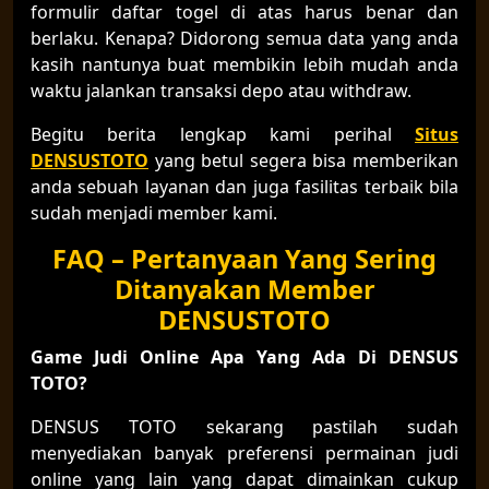
formulir daftar togel di atas harus benar dan
berlaku. Kenapa? Didorong semua data yang anda
kasih nantunya buat membikin lebih mudah anda
waktu jalankan transaksi depo atau withdraw.
Begitu berita lengkap kami perihal
Situs
DENSUSTOTO
yang betul segera bisa memberikan
anda sebuah layanan dan juga fasilitas terbaik bila
sudah menjadi member kami.
FAQ – Pertanyaan Yang Sering
Ditanyakan Member
DENSUSTOTO
Game Judi Online Apa Yang Ada Di DENSUS
TOTO?
DENSUS TOTO sekarang pastilah sudah
menyediakan banyak preferensi permainan judi
online yang lain yang dapat dimainkan cukup