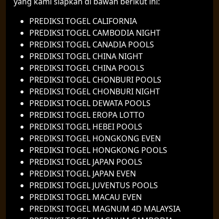
yang kami siapkan di bawah berikut ini:
PREDIKSI TOGEL CALIFORNIA
PREDIKSI TOGEL CAMBODIA NIGHT
PREDIKSI TOGEL CANADIA POOLS
PREDIKSI TOGEL CHINA NIGHT
PREDIKSI TOGEL CHINA POOLS
PREDIKSI TOGEL CHONBURI POOLS
PREDIKSI TOGEL CHONBURI NIGHT
PREDIKSI TOGEL DEWATA POOLS
PREDIKSI TOGEL EROPA LOTTO
PREDIKSI TOGEL HEBEI POOLS
PREDIKSI TOGEL HONGKONG EVEN
PREDIKSI TOGEL HONGKONG POOLS
PREDIKSI TOGEL JAPAN POOLS
PREDIKSI TOGEL JAPAN EVEN
PREDIKSI TOGEL JUVENTUS POOLS
PREDIKSI TOGEL MACAU EVEN
PREDIKSI TOGEL MAGNUM 4D MALAYSIA