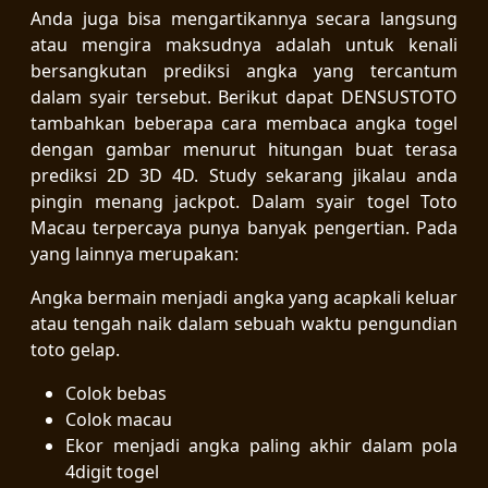
Anda juga bisa mengartikannya secara langsung
atau mengira maksudnya adalah untuk kenali
bersangkutan prediksi angka yang tercantum
dalam syair tersebut. Berikut dapat DENSUSTOTO
tambahkan beberapa cara membaca angka togel
dengan gambar menurut hitungan buat terasa
prediksi 2D 3D 4D. Study sekarang jikalau anda
pingin menang jackpot. Dalam syair togel Toto
Macau terpercaya punya banyak pengertian. Pada
yang lainnya merupakan:
Angka bermain menjadi angka yang acapkali keluar
atau tengah naik dalam sebuah waktu pengundian
toto gelap.
Colok bebas
Colok macau
Ekor menjadi angka paling akhir dalam pola
4digit togel