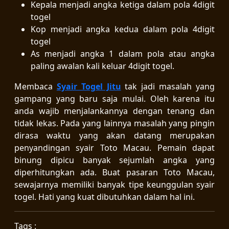
Kepala menjadi angka ketiga dalam pola 4digit
togel
Kop menjadi angka kedua dalam pola 4digit
togel
As menjadi angka 1 dalam pola atau angka
paling awalan kali keluar 4digit togel.
Membaca
Syair Togel Jitu
tak jadi masalah yang
gampang yang baru saja mulai. Oleh karena itu
anda wajib menjalankannya dengan tenang dan
tidak lekas. Pada yang lainnya masalah yang pingin
dirasa waktu yang akan datang merupakan
penyandingan syair Toto Macau. Pemain dapat
binung dipicu banyak sejumlah angka yang
diperhitungkan ada. Buat pasaran Toto Macau,
sewajarnya memiliki banyak tipe keunggulan syair
togel. Hati yang kuat dibutuhkan dalam hal ini.
Tags :