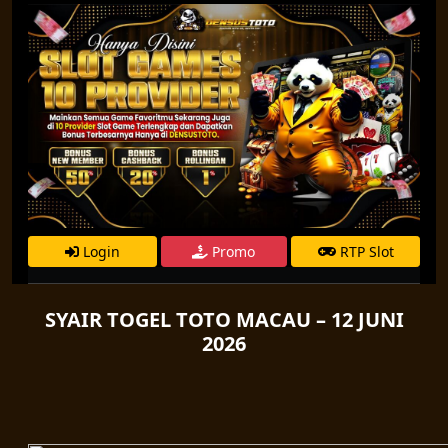
Login
Promo
RTP Slot
SYAIR TOGEL TOTO MACAU – 12 JUNI
2026