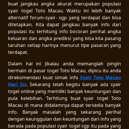
buat jangkau angka akurat merupakan populasi
syair togel Toto Macau. Waktu ini lebih banyak
alternatif forum-syair- sgp yang terdapat dan bisa
ditetapkan. Kita dapat jangkau banyak info dari
populasi itu terhitung info bocoran perihal angka
keluaran dan angka prediksi yang bisa kita pasang
taruhan setiap harinya menurut tipe pasaran yang
terdapat.
Dalam hal ini Jikalau anda memanglah pingin
bermain di pasar togel Toto Macau, dipicu itu anda
direkomendasi buat simak info
Syair Toto Macau
Hari Ini
. Sekarang telah begitu banyak ada syair
togel online yang memiliki banyak keuntungan dan
pula kelebihan. Terhitung buat syair togel Toto
Macau di mana didalamnya dapat tersedia banyak
info. Banyak masalah yang sekarang perihal
dengan keunggulan dan keuntungan dari info yang
berada pada populasi syair togel sgp itu pada yang