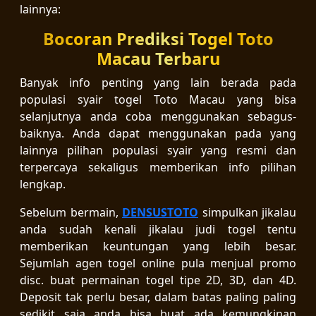
lainnya:
Bocoran Prediksi Togel Toto
Macau Terbaru
Banyak info penting yang lain berada pada
populasi syair togel Toto Macau yang bisa
selanjutnya anda coba menggunakan sebagus-
baiknya. Anda dapat menggunakan pada yang
lainnya pilihan populasi syair yang resmi dan
terpercaya sekaligus memberikan info pilihan
lengkap.
Sebelum bermain,
DENSUSTOTO
simpulkan jikalau
anda sudah kenali jikalau judi togel tentu
memberikan keuntungan yang lebih besar.
Sejumlah agen togel online pula menjual promo
disc. buat permainan togel tipe 2D, 3D, dan 4D.
Deposit tak perlu besar, dalam batas paling paling
sedikit saja anda bisa buat ada kemungkinan