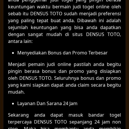
keuntungan waktu bermain judi togel online oleh
sebab itu DENSUS TOTO sudah menjadi preferensi
yang paling tepat buat anda. Dibawah ini adalah
sejumlah keuntungan yang bisa anda dapatkan
dengan sangat mudah di situs DENSUS TOTO,
antara lain:
Menyediakan Bonus dan Promo Terbesar
Menjadi pemain judi online pastilah anda begitu
pingin berasa bonus dan promo yang disiapkan
oleh DENSUS TOTO. Seluruhnya bonus dan promo
yang kami siapkan dapat anda claim secara begitu
mudah.
Layanan Dan Sarana 24 Jam
Sekarang anda dapat masuk bandar togel
terpercaya DENSUS TOTO sepanjang 24 jam non
stop. Maka bisa membantu anda membikin