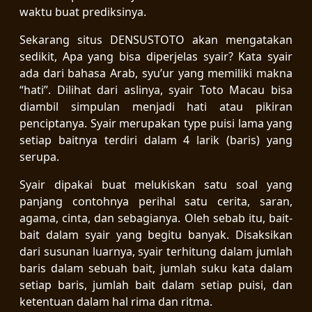
waktu buat prediksinya.
Sekarang situs DENSUSTOTO akan mengatakan
sedikit, Apa yang bisa diperjelas syair? Kata syair
ada dari bahasa Arab, syu’ur yang memiliki makna
“hati”. Dilihat dari aslinya, syair Toto Macau bisa
diambil simpulan menjadi hati atau pikiran
penciptanya. Syair merupakan type puisi lama yang
setiap baitnya terdiri dalam 4 larik (baris) yang
serupa.
Syair dipakai buat melukiskan satu soal yang
panjang contohnya perihal satu cerita, saran,
agama, cinta, dan sebagianya. Oleh sebab itu, bait-
bait dalam syair yang begitu banyak. Disaksikan
dari susunan luarnya, syair terhitung dalam jumlah
baris dalam sebuah bait, jumlah suku kata dalam
setiap baris, jumlah bait dalam setiap puisi, dan
ketentuan dalam hal rima dan ritma.