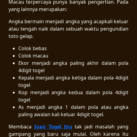
Macau terpercaya punya banyak pengertian. Pada
yang lainnya merupakan:
Angka bermain menjadi angka yang acapkali keluar
atau tengah naik dalam sebuah waktu pengundian
toto gelap.
Colok bebas
Colok macau
Ekor menjadi angka paling akhir dalam pola
4digit togel
Kepala menjadi angka ketiga dalam pola 4digit
togel
Kop menjadi angka kedua dalam pola 4digit
togel
As menjadi angka 1 dalam pola atau angka
paling awalan kali keluar 4digit togel.
Membaca
Syair Togel Jitu
tak jadi masalah yang
gampang yang baru saja mulai. Oleh karena itu