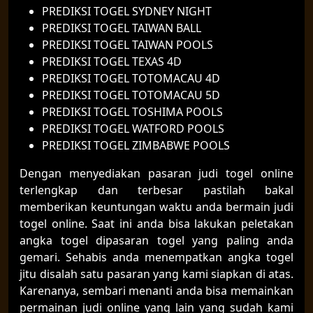
PREDIKSI TOGEL SYDNEY NIGHT
PREDIKSI TOGEL TAIWAN BALL
PREDIKSI TOGEL TAIWAN POOLS
PREDIKSI TOGEL TEXAS 4D
PREDIKSI TOGEL TOTOMACAU 4D
PREDIKSI TOGEL TOTOMACAU 5D
PREDIKSI TOGEL TOSHIMA POOLS
PREDIKSI TOGEL WATFORD POOLS
PREDIKSI TOGEL ZIMBABWE POOLS
Dengan menyediakan pasaran judi togel online
terlengkap dan terbesar pastilah bakal
memberikan keuntungan waktu anda bermain judi
togel online. Saat ini anda bisa lakukan peletakan
angka togel dipasaran togel yang paling anda
gemari. Sehabis anda menempatkan angka togel
jitu disalah satu pasaran yang kami siapkan di atas.
Karenanya, sembari menanti anda bisa memainkan
permainan judi online yang lain yang sudah kami