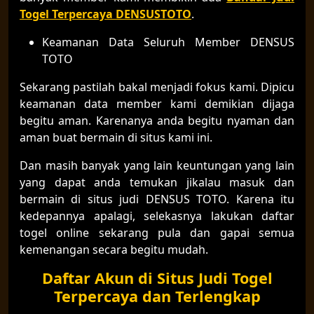
Togel Terpercaya DENSUSTOTO
.
Keamanan Data Seluruh Member DENSUS
TOTO
Sekarang pastilah bakal menjadi fokus kami. Dipicu
keamanan data member kami demikian dijaga
begitu aman. Karenanya anda begitu nyaman dan
aman buat bermain di situs kami ini.
Dan masih banyak yang lain keuntungan yang lain
yang dapat anda temukan jikalau masuk dan
bermain di situs judi DENSUS TOTO. Karena itu
kedepannya apalagi, selekasnya lakukan daftar
togel online sekarang pula dan gapai semua
kemenangan secara begitu mudah.
Daftar Akun di Situs Judi Togel
Terpercaya dan Terlengkap