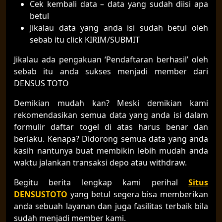
Cek kembali data – data yang sudah diisi apa
betul
Jikalau data yang anda isi sudah betul oleh
sebab itu click KIRIM/SUBMIT
Jikalau ada pengakuan ‘Pendaftaran berhasil’ oleh
sebab itu anda sukses menjadi member dari
DENSUS TOTO
Demikian mudah kan? Meski demikian kami
rekomendasikan semua data yang anda isi dalam
formulir daftar togel di atas harus benar dan
berlaku. Kenapa? Didorong semua data yang anda
kasih nantunya buat membikin lebih mudah anda
waktu jalankan transaksi depo atau withdraw.
Begitu berita lengkap kami perihal
Situs
DENSUSTOTO
yang betul segera bisa memberikan
anda sebuah layanan dan juga fasilitas terbaik bila
sudah menjadi member kami.