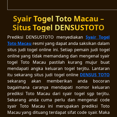
Syair Togel Toto Macau –
Situs Togel DENSUSTOTO
Prediksi DENSUSTOTO menyediakan
Syair Togel
Toto Macau
resmi yang dapat anda saksikan dalam
situs judi togel online ini. Setiap pemain judi togel
online yang tidak memandang dan mengenal syair
togel Toto Macau pastilah kurang mujur buat
mendapati angka keluaran togel terjitu. Lantaran
itu sekarang situs judi togel online
DENSUS TOTO
sekarang akan memberikan anda bocoran
bagaimana caranya mendapati nomor keluaran
prediksi Toto Macau dari syair togel sgp terjitu.
Sekarang anda cuma perlu dan mengenal code
syair Toto Macau ini merupakan prediksi Toto
Macau yang dituang terdapat sifat code syair. Maka