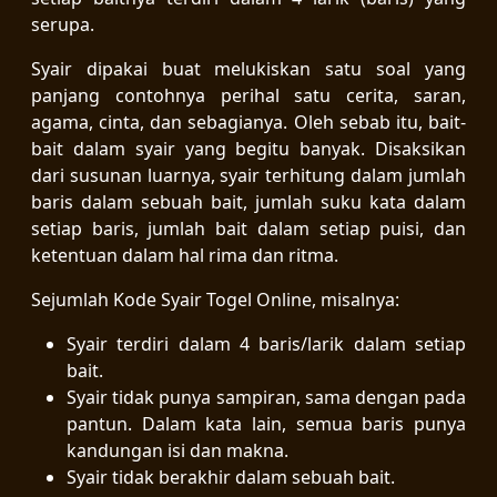
serupa.
Syair dipakai buat melukiskan satu soal yang
panjang contohnya perihal satu cerita, saran,
agama, cinta, dan sebagianya. Oleh sebab itu, bait-
bait dalam syair yang begitu banyak. Disaksikan
dari susunan luarnya, syair terhitung dalam jumlah
baris dalam sebuah bait, jumlah suku kata dalam
setiap baris, jumlah bait dalam setiap puisi, dan
ketentuan dalam hal rima dan ritma.
Sejumlah Kode Syair Togel Online, misalnya:
Syair terdiri dalam 4 baris/larik dalam setiap
bait.
Syair tidak punya sampiran, sama dengan pada
pantun. Dalam kata lain, semua baris punya
kandungan isi dan makna.
Syair tidak berakhir dalam sebuah bait.