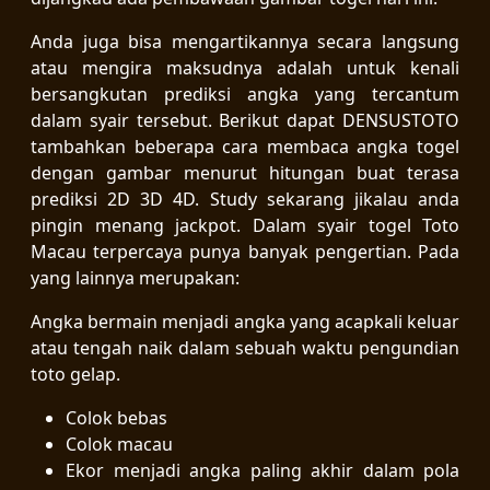
Anda juga bisa mengartikannya secara langsung
atau mengira maksudnya adalah untuk kenali
bersangkutan prediksi angka yang tercantum
dalam syair tersebut. Berikut dapat DENSUSTOTO
tambahkan beberapa cara membaca angka togel
dengan gambar menurut hitungan buat terasa
prediksi 2D 3D 4D. Study sekarang jikalau anda
pingin menang jackpot. Dalam syair togel Toto
Macau terpercaya punya banyak pengertian. Pada
yang lainnya merupakan:
Angka bermain menjadi angka yang acapkali keluar
atau tengah naik dalam sebuah waktu pengundian
toto gelap.
Colok bebas
Colok macau
Ekor menjadi angka paling akhir dalam pola