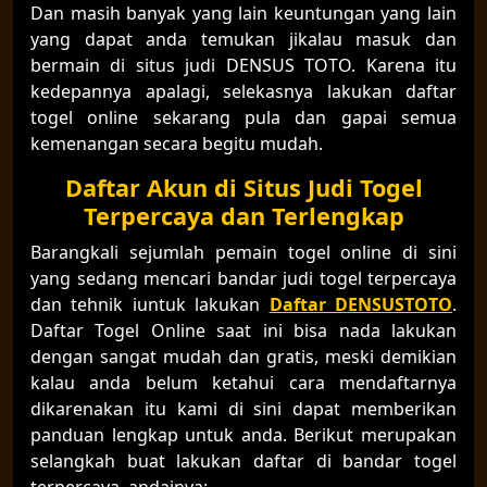
Dan masih banyak yang lain keuntungan yang lain
yang dapat anda temukan jikalau masuk dan
bermain di situs judi DENSUS TOTO. Karena itu
kedepannya apalagi, selekasnya lakukan daftar
togel online sekarang pula dan gapai semua
kemenangan secara begitu mudah.
Daftar Akun di Situs Judi Togel
Terpercaya dan Terlengkap
Barangkali sejumlah pemain togel online di sini
yang sedang mencari bandar judi togel terpercaya
dan tehnik iuntuk lakukan
Daftar DENSUSTOTO
.
Daftar Togel Online saat ini bisa nada lakukan
dengan sangat mudah dan gratis, meski demikian
kalau anda belum ketahui cara mendaftarnya
dikarenakan itu kami di sini dapat memberikan
panduan lengkap untuk anda. Berikut merupakan
selangkah buat lakukan daftar di bandar togel
terpercaya, andainya: