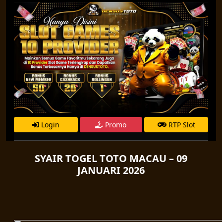
Login
Promo
RTP Slot
SYAIR TOGEL TOTO MACAU – 09
JANUARI 2026