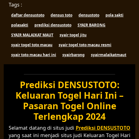
Tags :
daftar densustoto
densus toto
densustoto
pola sakti
polasakti
prediksi densustoto
SYAIR BARONG
SYAIR MALAIKAT MAUT
syair togel jitu
syair togel toto macau
syair togel toto macau resmi
syair toto macau hari ini
syairbarong
syairmalaikatmaut
Prediksi DENSUSTOTO:
Keluaran Togel Hari Ini –
Pasaran Togel Online
Terlengkap 2024
Selamat datang di situs judi
Prediksi DENSUSTOTO
yang saat ini menjadi situs judi Keluaran Togel Hari