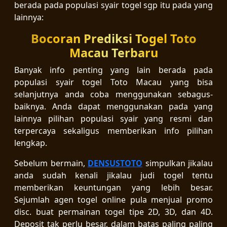
berada pada populasi syair togel sgp itu pada yang
lainnya:
Bocoran Prediksi Togel Toto
Macau Terbaru
Banyak info penting yang lain berada pada
populasi syair togel Toto Macau yang bisa
selanjutnya anda coba menggunakan sebagus-
baiknya. Anda dapat menggunakan pada yang
lainnya pilihan populasi syair yang resmi dan
terpercaya sekaligus memberikan info pilihan
lengkap.
Sebelum bermain,
DENSUSTOTO
simpulkan jikalau
anda sudah kenali jikalau judi togel tentu
memberikan keuntungan yang lebih besar.
Sejumlah agen togel online pula menjual promo
disc. buat permainan togel tipe 2D, 3D, dan 4D.
Deposit tak perlu besar, dalam batas paling paling