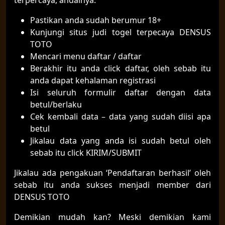
Pastikan anda sudah berumur 18+
Kunjungi situs judi togel terpecaya DENSUS
TOTO
Mencari menu daftar / daftar
Berakhir itu anda click daftar, oleh sebab itu
anda dapat kehalaman registrasi
Isi seluruh formulir daftar dengan data
betul/berlaku
Cek kembali data – data yang sudah diisi apa
betul
Jikalau data yang anda isi sudah betul oleh
sebab itu click KIRIM/SUBMIT
Jikalau ada pengakuan ‘Pendaftaran berhasil’ oleh
sebab itu anda sukses menjadi member dari
DENSUS TOTO
Demikian mudah kan? Meski demikian kami