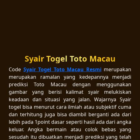
Syair Togel Toto Macau
Code
Syair Togel Toto Macau Resmi
merupakan
merupakan ramalan yang kedepannya menjadi
prediksi Toto Macau dengan menggunakan
gambar yang berisi kalimat syair melukiskan
keadaan dan situasi yang jalan. Wajarnya Syair
togel bisa menurut cara ilmiah atau subjektif cuma
dan terhitung juga bisa diambil berganti ada dari
lebih pada 1point dasar seperti hasil ada dari angka
keluar. Angka bermain atau colok bebas yang
sesudah itu dibuatkan menjadi prediksi yang telah