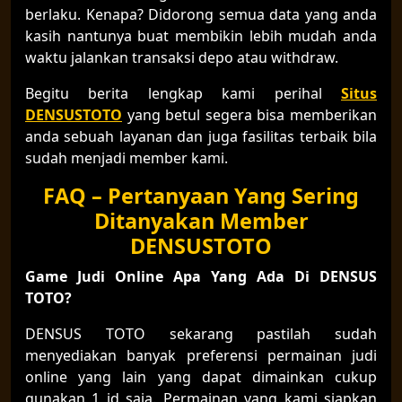
berlaku. Kenapa? Didorong semua data yang anda
kasih nantunya buat membikin lebih mudah anda
waktu jalankan transaksi depo atau withdraw.
Begitu berita lengkap kami perihal
Situs
DENSUSTOTO
yang betul segera bisa memberikan
anda sebuah layanan dan juga fasilitas terbaik bila
sudah menjadi member kami.
FAQ – Pertanyaan Yang Sering
Ditanyakan Member
DENSUSTOTO
Game Judi Online Apa Yang Ada Di DENSUS
TOTO?
DENSUS TOTO sekarang pastilah sudah
menyediakan banyak preferensi permainan judi
online yang lain yang dapat dimainkan cukup
gunakan 1 id saja. Permainan yang kami siapkan