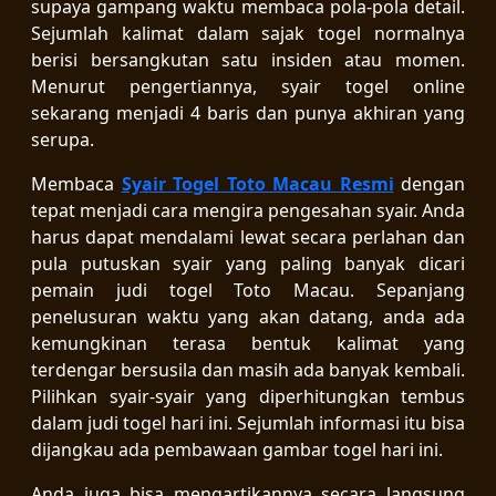
supaya gampang waktu membaca pola-pola detail.
Sejumlah kalimat dalam sajak togel normalnya
berisi bersangkutan satu insiden atau momen.
Menurut pengertiannya, syair togel online
sekarang menjadi 4 baris dan punya akhiran yang
serupa.
Membaca
Syair Togel Toto Macau Resmi
dengan
tepat menjadi cara mengira pengesahan syair. Anda
harus dapat mendalami lewat secara perlahan dan
pula putuskan syair yang paling banyak dicari
pemain judi togel Toto Macau. Sepanjang
penelusuran waktu yang akan datang, anda ada
kemungkinan terasa bentuk kalimat yang
terdengar bersusila dan masih ada banyak kembali.
Pilihkan syair-syair yang diperhitungkan tembus
dalam judi togel hari ini. Sejumlah informasi itu bisa
dijangkau ada pembawaan gambar togel hari ini.
Anda juga bisa mengartikannya secara langsung