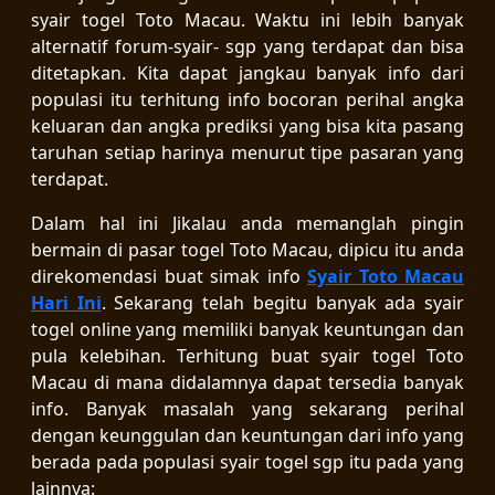
syair togel Toto Macau. Waktu ini lebih banyak
alternatif forum-syair- sgp yang terdapat dan bisa
ditetapkan. Kita dapat jangkau banyak info dari
populasi itu terhitung info bocoran perihal angka
keluaran dan angka prediksi yang bisa kita pasang
taruhan setiap harinya menurut tipe pasaran yang
terdapat.
Dalam hal ini Jikalau anda memanglah pingin
bermain di pasar togel Toto Macau, dipicu itu anda
direkomendasi buat simak info
Syair Toto Macau
Hari Ini
. Sekarang telah begitu banyak ada syair
togel online yang memiliki banyak keuntungan dan
pula kelebihan. Terhitung buat syair togel Toto
Macau di mana didalamnya dapat tersedia banyak
info. Banyak masalah yang sekarang perihal
dengan keunggulan dan keuntungan dari info yang
berada pada populasi syair togel sgp itu pada yang
lainnya: