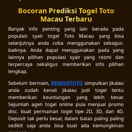
Bocoran Prediksi Togel Toto
Macau Terbaru
Banyak info penting yang lain berada pada
populasi syair togel Toto Macau yang bisa
selanjutnya anda coba menggunakan sebagus-
baiknya. Anda dapat menggunakan pada yang
lainnya pilihan populasi syair yang resmi dan
terpercaya sekaligus memberikan info pilihan
lengkap.
Sebelum bermain,
DENSUSTOTO
simpulkan jikalau
anda sudah kenali jikalau judi togel tentu
memberikan keuntungan yang lebih besar.
Sejumlah agen togel online pula menjual promo
disc. buat permainan togel tipe 2D, 3D, dan 4D.
Deposit tak perlu besar, dalam batas paling paling
sedikit saja anda bisa buat ada kemungkinan