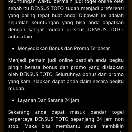
keuntungan waktu bermain judi togel online oleh
sebab itu DENSUS TOTO sudah menjadi preferensi
yang paling tepat buat anda. Dibawah ini adalah
sejumlah keuntungan yang bisa anda dapatkan
dengan sangat mudah di situs DENSUS TOTO,
antara lain:
Menyediakan Bonus dan Promo Terbesar
Menjadi pemain judi online pastilah anda begitu
pingin berasa bonus dan promo yang disiapkan
oleh DENSUS TOTO. Seluruhnya bonus dan promo
yang kami siapkan dapat anda claim secara begitu
mudah.
Layanan Dan Sarana 24 Jam
Sekarang anda dapat masuk bandar togel
terpercaya DENSUS TOTO sepanjang 24 jam non
stop. Maka bisa membantu anda membikin