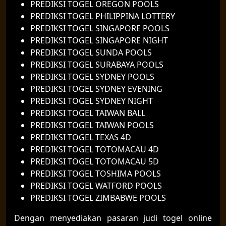
PREDIKSI TOGEL OREGON POOLS
PREDIKSI TOGEL PHILIPPINA LOTTERY
PREDIKSI TOGEL SINGAPORE POOLS
PREDIKSI TOGEL SINGAPORE NIGHT
PREDIKSI TOGEL SUNDA POOLS
PREDIKSI TOGEL SURABAYA POOLS
PREDIKSI TOGEL SYDNEY POOLS
PREDIKSI TOGEL SYDNEY EVENING
PREDIKSI TOGEL SYDNEY NIGHT
PREDIKSI TOGEL TAIWAN BALL
PREDIKSI TOGEL TAIWAN POOLS
PREDIKSI TOGEL TEXAS 4D
PREDIKSI TOGEL TOTOMACAU 4D
PREDIKSI TOGEL TOTOMACAU 5D
PREDIKSI TOGEL TOSHIMA POOLS
PREDIKSI TOGEL WATFORD POOLS
PREDIKSI TOGEL ZIMBABWE POOLS
Dengan menyediakan pasaran judi togel online