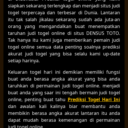
siapkan sekarang terlengkap dan menjadi situs judi
togel terpercaya dan terbesar di Dunia. Lantaran
itu tak salah jikalau sekarang sudah ada juta-an
orang yang mengandalkan buat menempatkan
taruhan judi togel online di situs DENSUS TOTO.
Tak hanya itu kami juga memberikan pemain judi
togel online semua data penting soalnya prediksi
akurat judi togel yang bisa selalu kami up-date
setiap harinya.
Keluaran togel hari ini demikian memiliki fungsi
buat anda berasa angka akurat yang bisa anda
taruhkan di permainan judi togel online. menjadi
buat anda yang saar ini tengah bermain judi togel
online, penting buat tahu
Prediksi Togel Hari Ini
dan awalan kali kalinya biar membantu anda
membikin berasa angka akurat lantaran itu anda
dapat mudah berasa kemenangan di permainan
judi togel online.