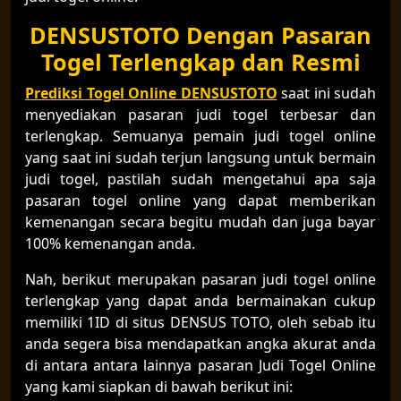
DENSUSTOTO Dengan Pasaran
Togel Terlengkap dan Resmi
Prediksi Togel Online DENSUSTOTO
saat ini sudah
menyediakan pasaran judi togel terbesar dan
terlengkap. Semuanya pemain judi togel online
yang saat ini sudah terjun langsung untuk bermain
judi togel, pastilah sudah mengetahui apa saja
pasaran togel online yang dapat memberikan
kemenangan secara begitu mudah dan juga bayar
100% kemenangan anda.
Nah, berikut merupakan pasaran judi togel online
terlengkap yang dapat anda bermainakan cukup
memiliki 1ID di situs DENSUS TOTO, oleh sebab itu
anda segera bisa mendapatkan angka akurat anda
di antara antara lainnya pasaran Judi Togel Online
yang kami siapkan di bawah berikut ini: