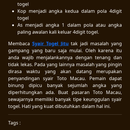
togel
Kop menjadi angka kedua dalam pola 4digit
togel
As menjadi angka 1 dalam pola atau angka
paling awalan kali keluar 4digit togel.
Membaca
Syair Togel Jitu
tak jadi masalah yang
gampang yang baru saja mulai. Oleh karena itu
anda wajib menjalankannya dengan tenang dan
tidak lekas. Pada yang lainnya masalah yang pingin
dirasa waktu yang akan datang merupakan
penyandingan syair Toto Macau. Pemain dapat
binung dipicu banyak sejumlah angka yang
diperhitungkan ada. Buat pasaran Toto Macau,
sewajarnya memiliki banyak tipe keunggulan syair
togel. Hati yang kuat dibutuhkan dalam hal ini.
Tags :