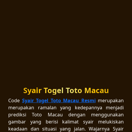
Syair Togel Toto Macau
Code
Syair Togel Toto Macau Resmi
merupakan
merupakan ramalan yang kedepannya menjadi
prediksi Toto Macau dengan menggunakan
gambar yang berisi kalimat syair melukiskan
keadaan dan situasi yang jalan. Wajarnya Syair