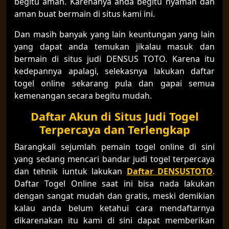
begitu aman. Karenanya anda begitu nyaman dan
aman buat bermain di situs kami ini.
Dan masih banyak yang lain keuntungan yang lain
yang dapat anda temukan jikalau masuk dan
bermain di situs judi DENSUS TOTO. Karena itu
kedepannya apalagi, selekasnya lakukan daftar
togel online sekarang pula dan gapai semua
kemenangan secara begitu mudah.
Daftar Akun di Situs Judi Togel
Terpercaya dan Terlengkap
Barangkali sejumlah pemain togel online di sini
yang sedang mencari bandar judi togel terpercaya
dan tehnik iuntuk lakukan
Daftar DENSUSTOTO
.
Daftar Togel Online saat ini bisa nada lakukan
dengan sangat mudah dan gratis, meski demikian
kalau anda belum ketahui cara mendaftarnya
dikarenakan itu kami di sini dapat memberikan