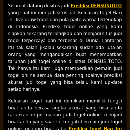
Selamat datang di situs judi
Prediksi DENSUSTOTO
yang saat ini menjadi situs judi Keluaran Togel Hari
Ini, live draw togel dan pula paito warna terlengkap
di Indonesia. Prediksi togel online yang kami
siapkan sekarang terlengkap dan menjadi situs judi
togel terpercaya dan terbesar di Dunia. Lantaran
itu tak salah jikalau sekarang sudah ada juta-an
orang yang mengandalkan buat menempatkan
taruhan judi togel online di situs DENSUS TOTO.
Tak hanya itu kami juga memberikan pemain judi
togel online semua data penting soalnya prediksi
akurat judi togel yang bisa selalu kami up-date
setiap harinya.
Keluaran togel hari ini demikian memiliki fungsi
buat anda berasa angka akurat yang bisa anda
taruhkan di permainan judi togel online. menjadi
buat anda yang saar ini tengah bermain judi togel
online, penting buat tahu
Prediksi Togel Hari Ini