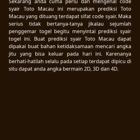
Sekarang anda cuma perlu dan mengenal code
syair Toto Macau ini merupakan prediksi Toto
Macau yang dituang terdapat sifat code syair. Maka
serius tidak bertanya-tanya jikalau sejumlah
penggemar togel begitu menyintai prediksi syair
togel ini. Buat prediksi syair Toto Macau dapat
dipakai buat bahan ketidaksamaan mencari angka
jitu yang bisa keluar pada hari ini. Karenanya
berhati-hatilah selalu pada setiap terdapat dipicu di
situ dapat anda angka bermain 2D, 3D dan 4D.