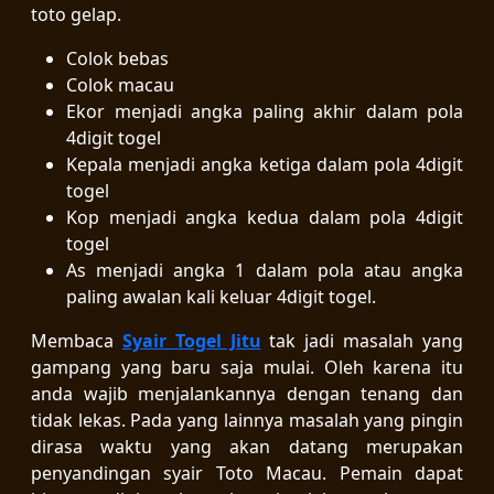
toto gelap.
Colok bebas
Colok macau
Ekor menjadi angka paling akhir dalam pola
4digit togel
Kepala menjadi angka ketiga dalam pola 4digit
togel
Kop menjadi angka kedua dalam pola 4digit
togel
As menjadi angka 1 dalam pola atau angka
paling awalan kali keluar 4digit togel.
Membaca
Syair Togel Jitu
tak jadi masalah yang
gampang yang baru saja mulai. Oleh karena itu
anda wajib menjalankannya dengan tenang dan
tidak lekas. Pada yang lainnya masalah yang pingin
dirasa waktu yang akan datang merupakan
penyandingan syair Toto Macau. Pemain dapat