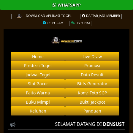
WHATSAPP
DOWNLOAD APLIKASI TOGEL
DAFTAR JADI MEMBER
TELEGRAM
LIVECHAT
Home
Live Draw
Prediksi Togel
Promosi
Jadwal Togel
Data Result
Slot Gacor
Bbfs Generator
Paito Warna
Konv. Toto SGP
Buku Mimpi
Bukti Jackpot
Keluhan
Panduan
SELAMAT DATANG DI
DENSUSTOTO
AGE