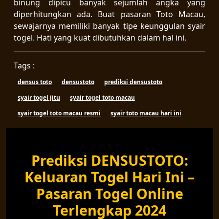
binung dipicu banyak sejumlah angka yang
diperhitungkan ada. Buat pasaran Toto Macau,
sewajarnya memiliki banyak tipe keunggulan syair
togel. Hati yang kuat dibutuhkan dalam hal ini.
Tags :
densus toto
densustoto
prediksi densustoto
syair togel jitu
syair togel toto macau
syair togel toto macau resmi
syair toto macau hari ini
Prediksi DENSUSTOTO:
Keluaran Togel Hari Ini –
Pasaran Togel Online
Terlengkap 2024