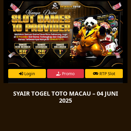
Login
Promo
RTP Slot
SYAIR TOGEL TOTO MACAU – 04 JUNI
2025