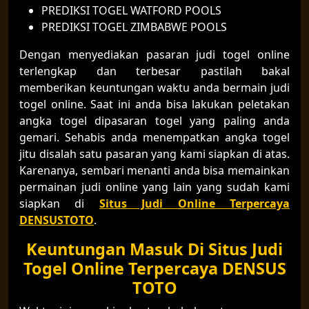
PREDIKSI TOGEL WATFORD POOLS
PREDIKSI TOGEL ZIMBABWE POOLS
Dengan menyediakan pasaran judi togel online
terlengkap dan terbesar pastilah bakal
memberikan keuntungan waktu anda bermain judi
togel online. Saat ini anda bisa lakukan peletakan
angka togel dipasaran togel yang paling anda
gemari. Sehabis anda menempatkan angka togel
jitu disalah satu pasaran yang kami siapkan di atas.
Karenanya, sembari menanti anda bisa memainkan
permainan judi online yang lain yang sudah kami
siapkan di
Situs Judi Online Terpercaya
DENSUSTOTO
.
Keuntungan Masuk Di Situs Judi
Togel Online Terpercaya DENSUS
TOTO