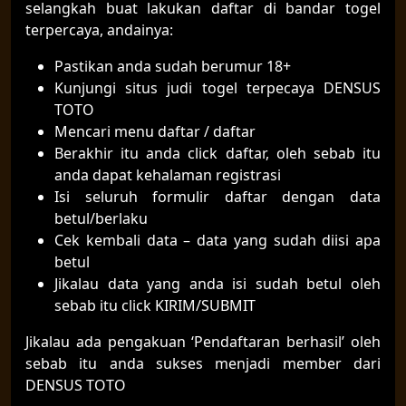
selangkah buat lakukan daftar di bandar togel
terpercaya, andainya:
Pastikan anda sudah berumur 18+
Kunjungi situs judi togel terpecaya DENSUS
TOTO
Mencari menu daftar / daftar
Berakhir itu anda click daftar, oleh sebab itu
anda dapat kehalaman registrasi
Isi seluruh formulir daftar dengan data
betul/berlaku
Cek kembali data – data yang sudah diisi apa
betul
Jikalau data yang anda isi sudah betul oleh
sebab itu click KIRIM/SUBMIT
Jikalau ada pengakuan ‘Pendaftaran berhasil’ oleh
sebab itu anda sukses menjadi member dari
DENSUS TOTO