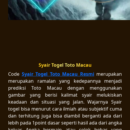
Syair Togel Toto Macau
Code
Syair Togel Toto Macau Resmi
merupakan
merupakan ramalan yang kedepannya menjadi
prediksi Toto Macau dengan menggunakan
gambar yang berisi kalimat syair melukiskan
keadaan dan situasi yang jalan. Wajarnya Syair
togel bisa menurut cara ilmiah atau subjektif cuma
dan terhitung juga bisa diambil berganti ada dari
lebih pada 1point dasar seperti hasil ada dari angka
keluar. Angka bermain atau colok bebas yang