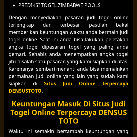
PREDIKSI TOGEL ZIMBABWE POOLS
Dengan menyediakan pasaran judi togel online
terlengkap dan terbesar pastilah bakal
memberikan keuntungan waktu anda bermain judi
togel online. Saat ini anda bisa lakukan peletakan
angka togel dipasaran togel yang paling anda
gemari. Sehabis anda menempatkan angka togel
jitu disalah satu pasaran yang kami siapkan di atas.
Karenanya, sembari menanti anda bisa memainkan
permainan judi online yang lain yang sudah kami
siapkan di
Situs Judi Online Terpercaya
DENSUSTOTO
.
Keuntungan Masuk Di Situs Judi
Togel Online Terpercaya DENSUS
TOTO
Waktu ini semakin bertambah keuntungan yang