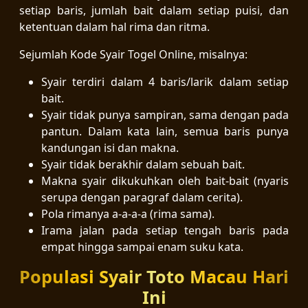
setiap baris, jumlah bait dalam setiap puisi, dan
ketentuan dalam hal rima dan ritma.
Sejumlah Kode Syair Togel Online, misalnya:
Syair terdiri dalam 4 baris/larik dalam setiap
bait.
Syair tidak punya sampiran, sama dengan pada
pantun. Dalam kata lain, semua baris punya
kandungan isi dan makna.
Syair tidak berakhir dalam sebuah bait.
Makna syair dikukuhkan oleh bait-bait (nyaris
serupa dengan paragraf dalam cerita).
Pola rimanya a-a-a-a (rima sama).
Irama jalan pada setiap tengah baris pada
empat hingga sampai enam suku kata.
Populasi Syair Toto Macau Hari
Ini