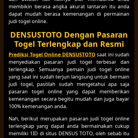
membikin berasa angka akurat lantaran itu anda
dapat mudah berasa kemenangan di permainan
judi togel online.
DENSUSTOTO Dengan Pasaran
Togel Terlengkap dan Resmi
Prediksi Togel Online DENSUSTOTO
saat ini sudah
menyediakan pasaran judi togel terbesar dan
terlengkap. Semuanya pemain judi togel online
yang saat ini sudah terjun langsung untuk bermain
judi togel, pastilah sudah mengetahui apa saja
pasaran togel online yang dapat memberikan
kemenangan secara begitu mudah dan juga bayar
100% kemenangan anda.
Nah, berikut merupakan pasaran judi togel online
terlengkap yang dapat anda bermainakan cukup
memiliki 1ID di situs DENSUS TOTO, oleh sebab itu