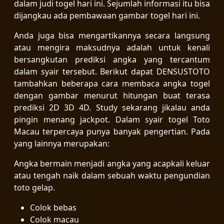
dalam judi togel hari ini. Sejumlah informasi itu bisa
dijangkau ada pembawaan gambar togel hari ini.
Anda juga bisa mengartikannya secara langsung
atau mengira maksudnya adalah untuk kenali
bersangkutan prediksi angka yang tercantum
dalam syair tersebut. Berikut dapat DENSUSTOTO
tambahkan beberapa cara membaca angka togel
dengan gambar menurut hitungan buat terasa
prediksi 2D 3D 4D. Study sekarang jikalau anda
pingin menang jackpot. Dalam syair togel Toto
Macau terpercaya punya banyak pengertian. Pada
yang lainnya merupakan:
Angka bermain menjadi angka yang acapkali keluar
atau tengah naik dalam sebuah waktu pengundian
toto gelap.
Colok bebas
Colok macau