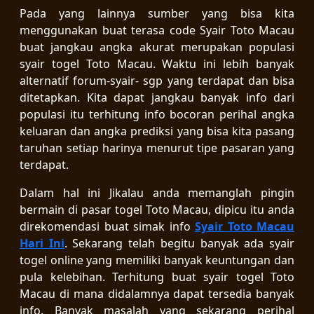
Pada yang lainnya sumber yang bisa kita
menggunakan buat terasa code Syair Toto Macau
buat jangkau angka akurat merupakan populasi
syair togel Toto Macau. Waktu ini lebih banyak
alternatif forum-syair- sgp yang terdapat dan bisa
ditetapkan. Kita dapat jangkau banyak info dari
populasi itu terhitung info bocoran perihal angka
keluaran dan angka prediksi yang bisa kita pasang
taruhan setiap harinya menurut tipe pasaran yang
terdapat.
Dalam hal ini Jikalau anda memanglah pingin
bermain di pasar togel Toto Macau, dipicu itu anda
direkomendasi buat simak info
Syair Toto Macau
Hari Ini
. Sekarang telah begitu banyak ada syair
togel online yang memiliki banyak keuntungan dan
pula kelebihan. Terhitung buat syair togel Toto
Macau di mana didalamnya dapat tersedia banyak
info. Banyak masalah yang sekarang perihal