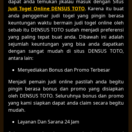
dapat anda temukan jikalau masuk dengan Situs
Judi Togel Online DENSUS TOTO
. Karena itu buat
anda penggemar judi togel yang pingin berasa
keuntungan waktu bermain judi togel online oleh
sebab itu DENSUS TOTO sudah menjadi preferensi
yang paling tepat buat anda. Dibawah ini adalah
sejumlah keuntungan yang bisa anda dapatkan
dengan sangat mudah di situs DENSUS TOTO,
antara lain:
Menyediakan Bonus dan Promo Terbesar
Menjadi pemain judi online pastilah anda begitu
pingin berasa bonus dan promo yang disiapkan
oleh DENSUS TOTO. Seluruhnya bonus dan promo
yang kami siapkan dapat anda claim secara begitu
mudah.
Layanan Dan Sarana 24 Jam