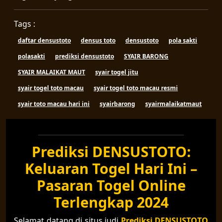
Tags :
daftar densustoto
densus toto
densustoto
pola sakti
polasakti
prediksi densustoto
SYAIR BARONG
SYAIR MALAIKAT MAUT
syair togel jitu
syair togel toto macau
syair togel toto macau resmi
syair toto macau hari ini
syairbarong
syairmalaikatmaut
Prediksi DENSUSTOTO:
Keluaran Togel Hari Ini –
Pasaran Togel Online
Terlengkap 2024
Selamat datang di situs judi
Prediksi DENSUSTOTO