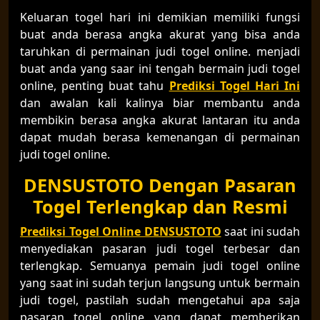
Keluaran togel hari ini demikian memiliki fungsi
buat anda berasa angka akurat yang bisa anda
taruhkan di permainan judi togel online. menjadi
buat anda yang saar ini tengah bermain judi togel
online, penting buat tahu
Prediksi Togel Hari Ini
dan awalan kali kalinya biar membantu anda
membikin berasa angka akurat lantaran itu anda
dapat mudah berasa kemenangan di permainan
judi togel online.
DENSUSTOTO Dengan Pasaran
Togel Terlengkap dan Resmi
Prediksi Togel Online DENSUSTOTO
saat ini sudah
menyediakan pasaran judi togel terbesar dan
terlengkap. Semuanya pemain judi togel online
yang saat ini sudah terjun langsung untuk bermain
judi togel, pastilah sudah mengetahui apa saja
pasaran togel online yang dapat memberikan