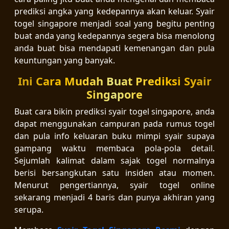
prediksi angka yang kedepannya akan keluar. Syair
togel singapore menjadi soal yang begitu penting
buat anda yang kedepannya segera bisa menolong
anda buat bisa mendapati kemenangan dan pula
keuntungan yang banyak.
Ini Cara Mudah Buat Prediksi Syair
Singapore
Buat cara bikin prediksi syair togel singapore, anda
dapat menggunakan campuran pada rumus togel
dan pula info keluaran buku mimpi syair supaya
gampang waktu membaca pola-pola detail.
Sejumlah kalimat dalam sajak togel normalnya
berisi bersangkutan satu insiden atau momen.
Menurut pengertiannya, syair togel online
sekarang menjadi 4 baris dan punya akhiran yang
serupa.