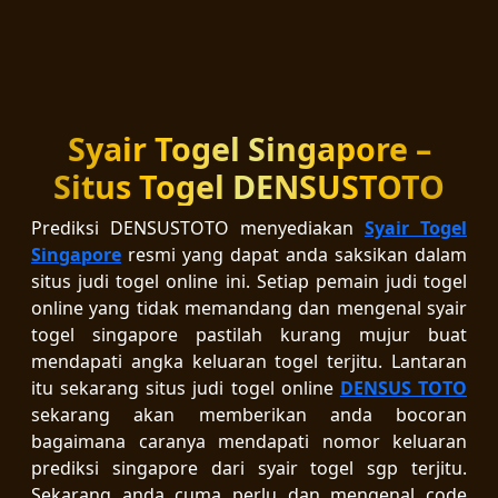
Syair Togel Singapore –
Situs Togel DENSUSTOTO
Prediksi DENSUSTOTO menyediakan
Syair Togel
Singapore
resmi yang dapat anda saksikan dalam
situs judi togel online ini. Setiap pemain judi togel
online yang tidak memandang dan mengenal syair
togel singapore pastilah kurang mujur buat
mendapati angka keluaran togel terjitu. Lantaran
itu sekarang situs judi togel online
DENSUS TOTO
sekarang akan memberikan anda bocoran
bagaimana caranya mendapati nomor keluaran
prediksi singapore dari syair togel sgp terjitu.
Sekarang anda cuma perlu dan mengenal code