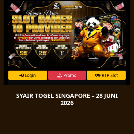
Login
Promo
RTP Slot
SYAIR TOGEL SINGAPORE – 28 JUNI
2026