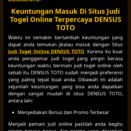
Keuntungan Masuk Di Situs Judi
Togel Online Terpercaya DENSUS
TOTO
Waktu ini semakin bertambah keuntungan yang
dapat anda temukan jikalau masuk dengan Situs
Judi Togel Online DENSUS TOTO
. Karena itu buat
anda penggemar judi togel yang pingin berasa
keuntungan waktu bermain judi togel online oleh
sebab itu DENSUS TOTO sudah menjadi preferensi
yang paling tepat buat anda. Dibawah ini adalah
sejumlah keuntungan yang bisa anda dapatkan
dengan sangat mudah di situs DENSUS TOTO,
antara lain:
Menyediakan Bonus dan Promo Terbesar
Menjadi pemain judi online pastilah anda begitu
pingin berasa bonus dan promo yang disiapkan