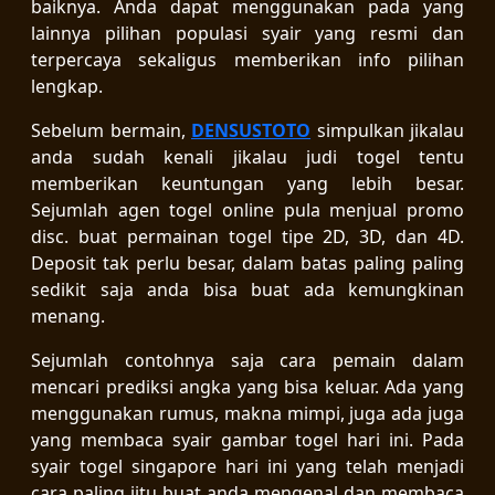
baiknya. Anda dapat menggunakan pada yang
lainnya pilihan populasi syair yang resmi dan
terpercaya sekaligus memberikan info pilihan
lengkap.
Sebelum bermain,
DENSUSTOTO
simpulkan jikalau
anda sudah kenali jikalau judi togel tentu
memberikan keuntungan yang lebih besar.
Sejumlah agen togel online pula menjual promo
disc. buat permainan togel tipe 2D, 3D, dan 4D.
Deposit tak perlu besar, dalam batas paling paling
sedikit saja anda bisa buat ada kemungkinan
menang.
Sejumlah contohnya saja cara pemain dalam
mencari prediksi angka yang bisa keluar. Ada yang
menggunakan rumus, makna mimpi, juga ada juga
yang membaca syair gambar togel hari ini. Pada
syair togel singapore hari ini yang telah menjadi
cara paling jitu buat anda mengenal dan membaca