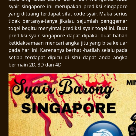
syair singapore ini merupakan prediksi singapore
yang dituang terdapat sifat code syair. Maka serius
tidak bertanya-tanya jikalau sejumlah penggemar
togel begitu menyintai prediksi syair togel ini. Buat
prediksi syair singapore dapat dipakai buat bahan
ketidaksamaan mencari angka jitu yang bisa keluar
pada hari ini. Karenanya berhati-hatilah selalu pada
setiap terdapat dipicu di situ dapat anda angka
bermain 2D, 3D dan 4D