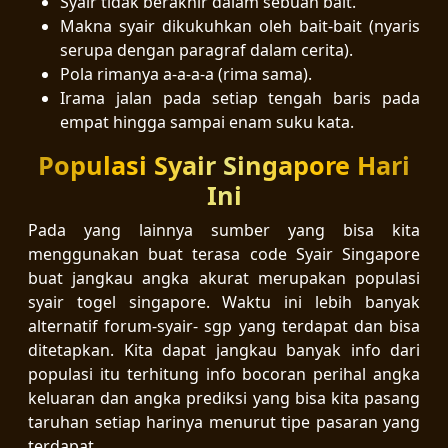
Syair tidak berakhir dalam sebuah bait.
Makna syair dikukuhkan oleh bait-bait (nyaris
serupa dengan paragraf dalam cerita).
Pola rimanya a-a-a-a (rima sama).
Irama jalan pada setiap tengah baris pada
empat hingga sampai enam suku kata.
Populasi Syair Singapore Hari
Ini
Pada yang lainnya sumber yang bisa kita
menggunakan buat terasa code Syair Singapore
buat jangkau angka akurat merupakan populasi
syair togel singapore. Waktu ini lebih banyak
alternatif forum-syair- sgp yang terdapat dan bisa
ditetapkan. Kita dapat jangkau banyak info dari
populasi itu terhitung info bocoran perihal angka
keluaran dan angka prediksi yang bisa kita pasang
taruhan setiap harinya menurut tipe pasaran yang
terdapat.