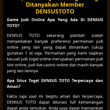
Ditanyakan Member
DENSUSTOTO
Game Judi Online Apa Yang Ada Di DENSUS
TOTO?
DENSUS TOTO sekarang pastilah sudah
menyediakan banyak preferensi permainan judi
online yang lain yang dapat dimainkan cukup
gunakan 1 id saja. Permainan yang kami siapkan
kecuali judi togel online merupakan permainan judi
slot online, judi live casino online dan masih banyak
yang lain lainnya.
Apa Situs Togel DENSUS TOTO Terpercaya dan
Aman?
Fakta saja saat ini begitu aman dan terpercaya,
DENSUS TOTO dapat dilunasi full kemenangan
dapat anda temukan. Anda juga dapat memainkan