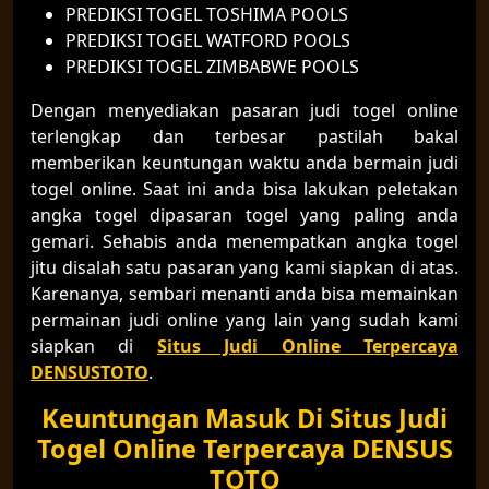
PREDIKSI TOGEL TOSHIMA POOLS
PREDIKSI TOGEL WATFORD POOLS
PREDIKSI TOGEL ZIMBABWE POOLS
Dengan menyediakan pasaran judi togel online
terlengkap dan terbesar pastilah bakal
memberikan keuntungan waktu anda bermain judi
togel online. Saat ini anda bisa lakukan peletakan
angka togel dipasaran togel yang paling anda
gemari. Sehabis anda menempatkan angka togel
jitu disalah satu pasaran yang kami siapkan di atas.
Karenanya, sembari menanti anda bisa memainkan
permainan judi online yang lain yang sudah kami
siapkan di
Situs Judi Online Terpercaya
DENSUSTOTO
.
Keuntungan Masuk Di Situs Judi
Togel Online Terpercaya DENSUS
TOTO