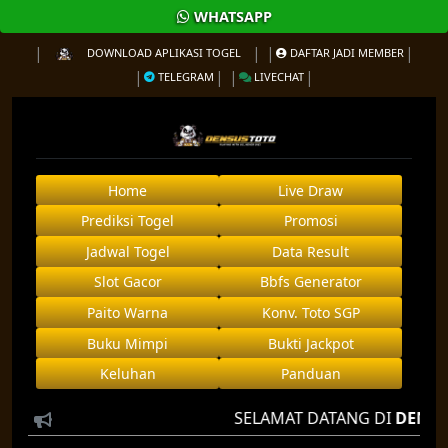
WHATSAPP
DOWNLOAD APLIKASI TOGEL
DAFTAR JADI MEMBER
TELEGRAM
LIVECHAT
Home
Live Draw
Prediksi Togel
Promosi
Jadwal Togel
Data Result
Slot Gacor
Bbfs Generator
Paito Warna
Konv. Toto SGP
Buku Mimpi
Bukti Jackpot
Keluhan
Panduan
SELAMAT DATANG DI
DENSUS