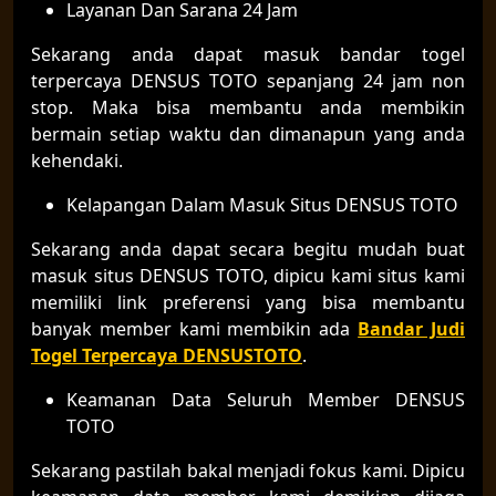
Layanan Dan Sarana 24 Jam
Sekarang anda dapat masuk bandar togel
terpercaya DENSUS TOTO sepanjang 24 jam non
stop. Maka bisa membantu anda membikin
bermain setiap waktu dan dimanapun yang anda
kehendaki.
Kelapangan Dalam Masuk Situs DENSUS TOTO
Sekarang anda dapat secara begitu mudah buat
masuk situs DENSUS TOTO, dipicu kami situs kami
memiliki link preferensi yang bisa membantu
banyak member kami membikin ada
Bandar Judi
Togel Terpercaya DENSUSTOTO
.
Keamanan Data Seluruh Member DENSUS
TOTO
Sekarang pastilah bakal menjadi fokus kami. Dipicu