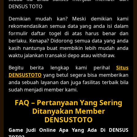
DENSUS TOTO
Demikian mudah kan? Meski demikian kami
rekomendasikan semua data yang anda isi dalam
formulir daftar togel di atas harus benar dan
berlaku. Kenapa? Didorong semua data yang anda
kasih nantunya buat membikin lebih mudah anda
waktu jalankan transaksi depo atau withdraw.
Begitu berita lengkap kami perihal
Situs
DENSUSTOTO
yang betul segera bisa memberikan
anda sebuah layanan dan juga fasilitas terbaik bila
sudah menjadi member kami.
FAQ – Pertanyaan Yang Sering
Ditanyakan Member
DENSUSTOTO
Game Judi Online Apa Yang Ada Di DENSUS