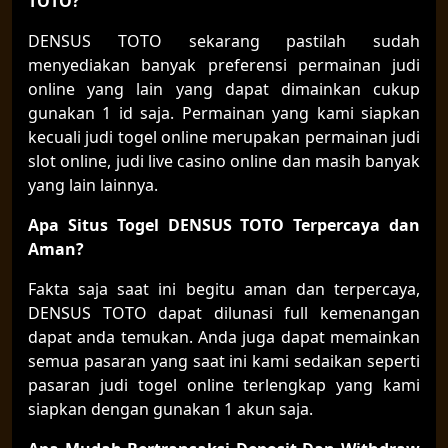
TOTO?
DENSUS TOTO sekarang pastilah sudah
menyediakan banyak preferensi permainan judi
online yang lain yang dapat dimainkan cukup
gunakan 1 id saja. Permainan yang kami siapkan
kecuali judi togel online merupakan permainan judi
slot online, judi live casino online dan masih banyak
yang lain lainnya.
Apa Situs Togel DENSUS TOTO Terpercaya dan
Aman?
Fakta saja saat ini begitu aman dan terpercaya,
DENSUS TOTO dapat dilunasi full kemenangan
dapat anda temukan. Anda juga dapat memainkan
semua pasaran yang saat ini kami sedaikan seperti
pasaran judi togel online terlengkap yang kami
siapkan dengan gunakan 1 akun saja.