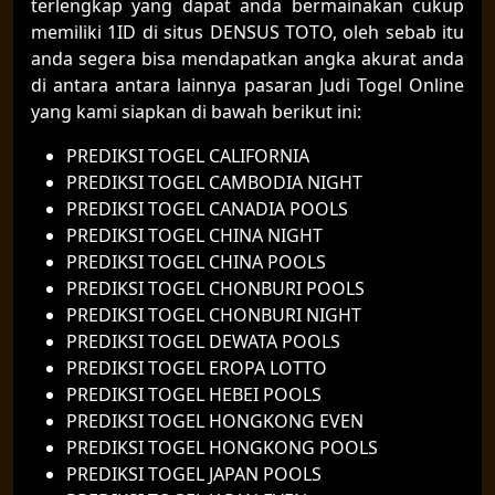
terlengkap yang dapat anda bermainakan cukup
memiliki 1ID di situs DENSUS TOTO, oleh sebab itu
anda segera bisa mendapatkan angka akurat anda
di antara antara lainnya pasaran Judi Togel Online
yang kami siapkan di bawah berikut ini:
PREDIKSI TOGEL CALIFORNIA
PREDIKSI TOGEL CAMBODIA NIGHT
PREDIKSI TOGEL CANADIA POOLS
PREDIKSI TOGEL CHINA NIGHT
PREDIKSI TOGEL CHINA POOLS
PREDIKSI TOGEL CHONBURI POOLS
PREDIKSI TOGEL CHONBURI NIGHT
PREDIKSI TOGEL DEWATA POOLS
PREDIKSI TOGEL EROPA LOTTO
PREDIKSI TOGEL HEBEI POOLS
PREDIKSI TOGEL HONGKONG EVEN
PREDIKSI TOGEL HONGKONG POOLS
PREDIKSI TOGEL JAPAN POOLS