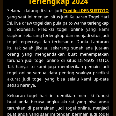
Terlengkap 2024
Selamat datang di situs judi
Prediksi DENSUSTOTO
yang saat ini menjadi situs judi Keluaran Togel Hari
Ini, live draw togel dan pula paito warna terlengkap
di Indonesia. Prediksi togel online yang kami
siapkan sekarang terlengkap dan menjadi situs judi
togel terpercaya dan terbesar di Dunia. Lantaran
itu tak salah jikalau sekarang sudah ada juta-an
orang yang mengandalkan buat menempatkan
taruhan judi togel online di situs DENSUS TOTO.
Tak hanya itu kami juga memberikan pemain judi
togel online semua data penting soalnya prediksi
akurat judi togel yang bisa selalu kami up-date
setiap harinya.
Keluaran togel hari ini demikian memiliki fungsi
buat anda berasa angka akurat yang bisa anda
taruhkan di permainan judi togel online. menjadi
buat anda yang saar ini tengah bermain judi togel