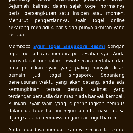
Sejumlah kalimat dalam sajak togel normalnya
berisi bersangkutan satu insiden atau momen.
Menurut pengertiannya, syair togel online
sekarang menjadi 4 baris dan punya akhiran yang
serupa.
Membaca
Syair Togel Singapore Resmi
dengan
tepat menjadi cara mengira pengesahan syair. Anda
harus dapat mendalami lewat secara perlahan dan
pula putuskan syair yang paling banyak dicari
pemain judi togel singapore. Sepanjang
penelusuran waktu yang akan datang, anda ada
kemungkinan terasa bentuk kalimat yang
terdengar bersusila dan masih ada banyak kembali.
Pilihkan syair-syair yang diperhitungkan tembus
dalam judi togel hari ini. Sejumlah informasi itu bisa
dijangkau ada pembawaan gambar togel hari ini.
Anda juga bisa mengartikannya secara langsung