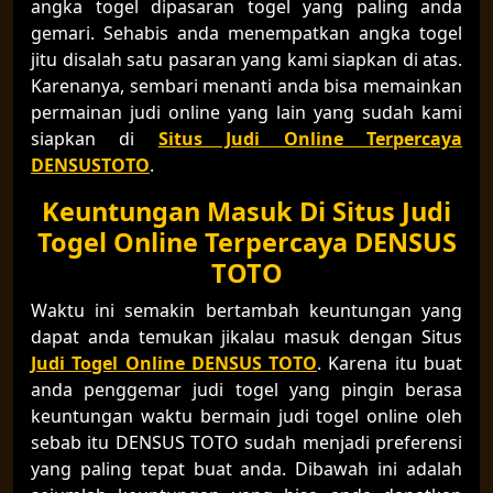
angka togel dipasaran togel yang paling anda
gemari. Sehabis anda menempatkan angka togel
jitu disalah satu pasaran yang kami siapkan di atas.
Karenanya, sembari menanti anda bisa memainkan
permainan judi online yang lain yang sudah kami
siapkan di
Situs Judi Online Terpercaya
DENSUSTOTO
.
Keuntungan Masuk Di Situs Judi
Togel Online Terpercaya DENSUS
TOTO
Waktu ini semakin bertambah keuntungan yang
dapat anda temukan jikalau masuk dengan Situs
Judi Togel Online DENSUS TOTO
. Karena itu buat
anda penggemar judi togel yang pingin berasa
keuntungan waktu bermain judi togel online oleh
sebab itu DENSUS TOTO sudah menjadi preferensi
yang paling tepat buat anda. Dibawah ini adalah