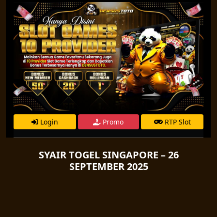
Login
Promo
RTP Slot
SYAIR TOGEL SINGAPORE – 26
SEPTEMBER 2025