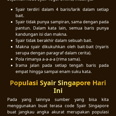
Syair terdiri dalam 4 baris/larik dalam setiap
bait.
Syair tidak punya sampiran, sama dengan pada
pantun. Dalam kata lain, semua baris punya
kandungan isi dan makna.
Syair tidak berakhir dalam sebuah bait.
Makna syair dikukuhkan oleh bait-bait (nyaris
serupa dengan paragraf dalam cerita).
Pola rimanya a-a-a-a (rima sama).
Irama jalan pada setiap tengah baris pada
empat hingga sampai enam suku kata.
Populasi Syair Singapore Hari
Ini
Pada yang lainnya sumber yang bisa kita
menggunakan buat terasa code Syair Singapore
buat jangkau angka akurat merupakan populasi