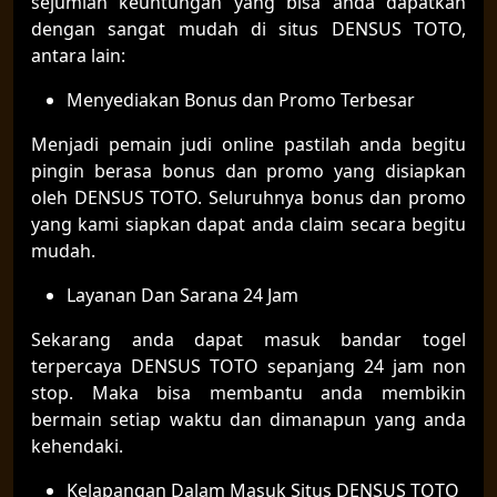
sejumlah keuntungan yang bisa anda dapatkan
dengan sangat mudah di situs DENSUS TOTO,
antara lain:
Menyediakan Bonus dan Promo Terbesar
Menjadi pemain judi online pastilah anda begitu
pingin berasa bonus dan promo yang disiapkan
oleh DENSUS TOTO. Seluruhnya bonus dan promo
yang kami siapkan dapat anda claim secara begitu
mudah.
Layanan Dan Sarana 24 Jam
Sekarang anda dapat masuk bandar togel
terpercaya DENSUS TOTO sepanjang 24 jam non
stop. Maka bisa membantu anda membikin
bermain setiap waktu dan dimanapun yang anda
kehendaki.
Kelapangan Dalam Masuk Situs DENSUS TOTO