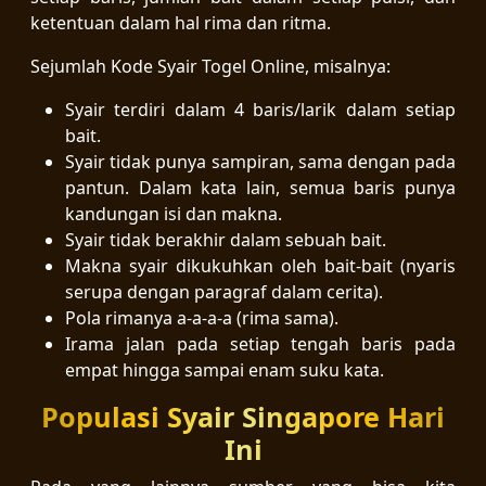
ketentuan dalam hal rima dan ritma.
Sejumlah Kode Syair Togel Online, misalnya:
Syair terdiri dalam 4 baris/larik dalam setiap
bait.
Syair tidak punya sampiran, sama dengan pada
pantun. Dalam kata lain, semua baris punya
kandungan isi dan makna.
Syair tidak berakhir dalam sebuah bait.
Makna syair dikukuhkan oleh bait-bait (nyaris
serupa dengan paragraf dalam cerita).
Pola rimanya a-a-a-a (rima sama).
Irama jalan pada setiap tengah baris pada
empat hingga sampai enam suku kata.
Populasi Syair Singapore Hari
Ini