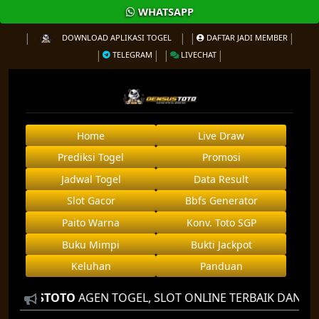
WHATSAPP
DOWNLOAD APLIKASI TOGEL
DAFTAR JADI MEMBER
TELEGRAM
LIVECHAT
Home
Live Draw
Prediksi Togel
Promosi
Jadwal Togel
Data Result
Slot Gacor
Bbfs Generator
Paito Warna
Konv. Toto SGP
Buku Mimpi
Bukti Jackpot
Keluhan
Panduan
SUSTOTO
AGEN TOGEL, SLOT ONLINE TERBAIK DAN TERPE