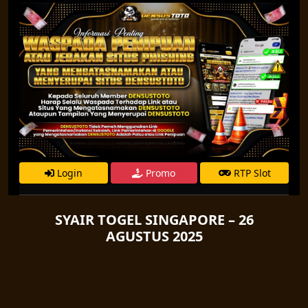
Login
Promo
RTP Slot
SYAIR TOGEL SINGAPORE – 26
AGUSTUS 2025