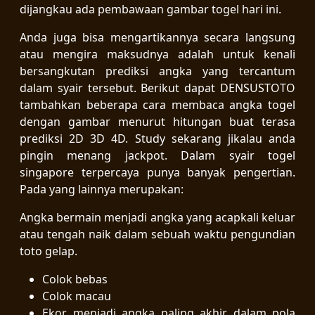
dijangkau ada pembawaan gambar togel hari ini.
Anda juga bisa mengartikannya secara langsung
atau mengira maksudnya adalah untuk kenali
bersangkutan prediksi angka yang tercantum
dalam syair tersebut. Berikut dapat DENSUSTOTO
tambahkan beberapa cara membaca angka togel
dengan gambar menurut hitungan buat terasa
prediksi 2D 3D 4D. Study sekarang jikalau anda
pingin menang jackpot. Dalam syair togel
singapore terpercaya punya banyak pengertian.
Pada yang lainnya merupakan:
Angka bermain menjadi angka yang acapkali keluar
atau tengah naik dalam sebuah waktu pengundian
toto gelap.
Colok bebas
Colok macau
Ekor menjadi angka paling akhir dalam pola