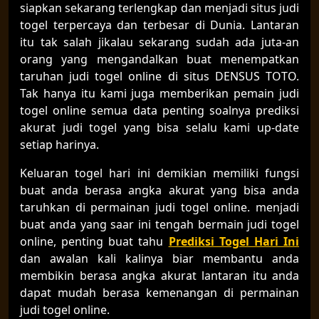
siapkan sekarang terlengkap dan menjadi situs judi
togel terpercaya dan terbesar di Dunia. Lantaran
itu tak salah jikalau sekarang sudah ada juta-an
orang yang mengandalkan buat menempatkan
taruhan judi togel online di situs DENSUS TOTO.
Tak hanya itu kami juga memberikan pemain judi
togel online semua data penting soalnya prediksi
akurat judi togel yang bisa selalu kami up-date
setiap harinya.
Keluaran togel hari ini demikian memiliki fungsi
buat anda berasa angka akurat yang bisa anda
taruhkan di permainan judi togel online. menjadi
buat anda yang saar ini tengah bermain judi togel
online, penting buat tahu
Prediksi Togel Hari Ini
dan awalan kali kalinya biar membantu anda
membikin berasa angka akurat lantaran itu anda
dapat mudah berasa kemenangan di permainan
judi togel online.