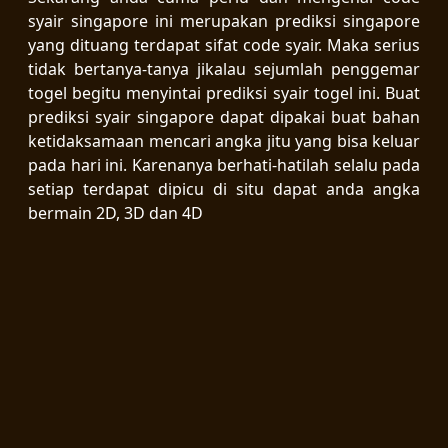
syair singapore ini merupakan prediksi singapore
yang dituang terdapat sifat code syair. Maka serius
tidak bertanya-tanya jikalau sejumlah penggemar
togel begitu menyintai prediksi syair togel ini. Buat
prediksi syair singapore dapat dipakai buat bahan
ketidaksamaan mencari angka jitu yang bisa keluar
pada hari ini. Karenanya berhati-hatilah selalu pada
setiap terdapat dipicu di situ dapat anda angka
bermain 2D, 3D dan 4D