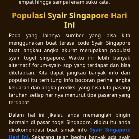
empat hingga sampai enam suku kata.
Populasi Syair Singapore Hari
Ini
Pada yang lainnya sumber yang bisa kita
menggunakan buat terasa code Syair Singapore
buat jangkau angka akurat merupakan populasi
syair togel singapore. Waktu ini lebih banyak
alternatif forum-syair- sgp yang terdapat dan bisa
ditetapkan. Kita dapat jangkau banyak info dari
populasi itu terhitung info bocoran perihal angka
keluaran dan angka prediksi yang bisa kita pasang
taruhan setiap harinya menurut tipe pasaran yang
terdapat.
Dalam hal ini Jikalau anda memanglah pingin
bermain di pasar togel Singapore, dipicu itu anda
direkomendasi buat simak info
Syair Singapore
Hari Ini
. Sekarang telah begitu banyak ada syair