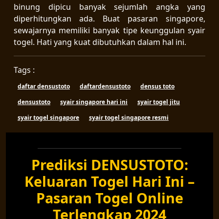
binung dipicu banyak sejumlah angka yang
diperhitungkan ada. Buat pasaran singapore,
sewajarnya memiliki banyak tipe keunggulan syair
togel. Hati yang kuat dibutuhkan dalam hal ini.
Tags :
daftar densustoto
daftardensustoto
densus toto
densustoto
syair singapore hari ini
syair togel jitu
syair togel singapore
syair togel singapore resmi
Prediksi DENSUSTOTO:
Keluaran Togel Hari Ini –
Pasaran Togel Online
Terlengkap 2024