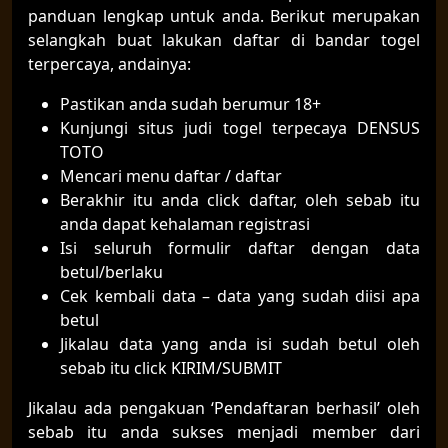
panduan lengkap untuk anda. Berikut merupakan
selangkah buat lakukan daftar di bandar togel
terpercaya, andainya:
Pastikan anda sudah berumur 18+
Kunjungi situs judi togel terpecaya DENSUS
TOTO
Mencari menu daftar / daftar
Berakhir itu anda click daftar, oleh sebab itu
anda dapat kehalaman registrasi
Isi seluruh formulir daftar dengan data
betul/berlaku
Cek kembali data – data yang sudah diisi apa
betul
Jikalau data yang anda isi sudah betul oleh
sebab itu click KIRIM/SUBMIT
Jikalau ada pengakuan ‘Pendaftaran berhasil’ oleh
sebab itu anda sukses menjadi member dari