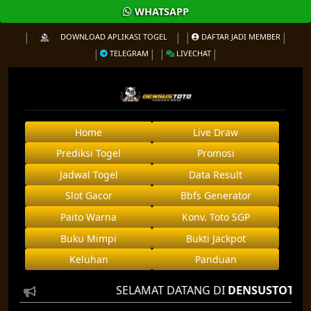
WHATSAPP
DOWNLOAD APLIKASI TOGEL
DAFTAR JADI MEMBER
TELEGRAM
LIVECHAT
Home
Live Draw
Prediksi Togel
Promosi
Jadwal Togel
Data Result
Slot Gacor
Bbfs Generator
Paito Warna
Konv. Toto SGP
Buku Mimpi
Bukti Jackpot
Keluhan
Panduan
SELAMAT DATANG DI
DENSUSTOTO
AGEN T