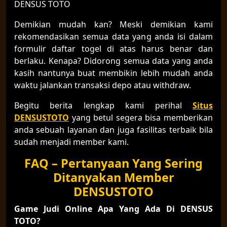
DENSUS TOTO
Demikian mudah kan? Meski demikian kami
rekomendasikan semua data yang anda isi dalam
formulir daftar togel di atas harus benar dan
berlaku. Kenapa? Didorong semua data yang anda
kasih nantunya buat membikin lebih mudah anda
waktu jalankan transaksi depo atau withdraw.
Begitu berita lengkap kami perihal
Situs
DENSUSTOTO
yang betul segera bisa memberikan
anda sebuah layanan dan juga fasilitas terbaik bila
sudah menjadi member kami.
FAQ – Pertanyaan Yang Sering
Ditanyakan Member
DENSUSTOTO
Game Judi Online Apa Yang Ada Di DENSUS
TOTO?