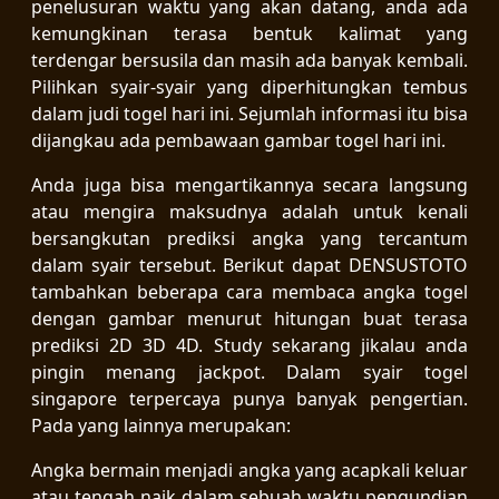
penelusuran waktu yang akan datang, anda ada
kemungkinan terasa bentuk kalimat yang
terdengar bersusila dan masih ada banyak kembali.
Pilihkan syair-syair yang diperhitungkan tembus
dalam judi togel hari ini. Sejumlah informasi itu bisa
dijangkau ada pembawaan gambar togel hari ini.
Anda juga bisa mengartikannya secara langsung
atau mengira maksudnya adalah untuk kenali
bersangkutan prediksi angka yang tercantum
dalam syair tersebut. Berikut dapat DENSUSTOTO
tambahkan beberapa cara membaca angka togel
dengan gambar menurut hitungan buat terasa
prediksi 2D 3D 4D. Study sekarang jikalau anda
pingin menang jackpot. Dalam syair togel
singapore terpercaya punya banyak pengertian.
Pada yang lainnya merupakan:
Angka bermain menjadi angka yang acapkali keluar
atau tengah naik dalam sebuah waktu pengundian