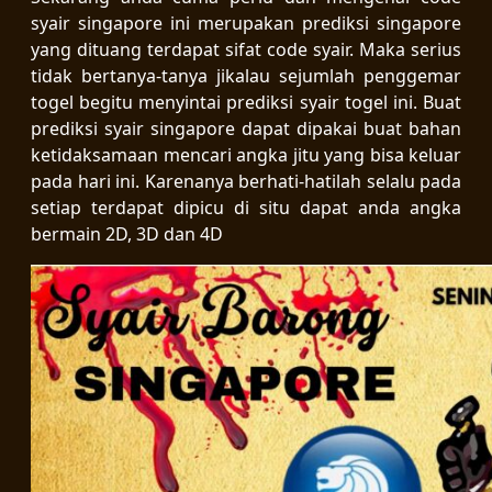
syair singapore ini merupakan prediksi singapore
yang dituang terdapat sifat code syair. Maka serius
tidak bertanya-tanya jikalau sejumlah penggemar
togel begitu menyintai prediksi syair togel ini. Buat
prediksi syair singapore dapat dipakai buat bahan
ketidaksamaan mencari angka jitu yang bisa keluar
pada hari ini. Karenanya berhati-hatilah selalu pada
setiap terdapat dipicu di situ dapat anda angka
bermain 2D, 3D dan 4D