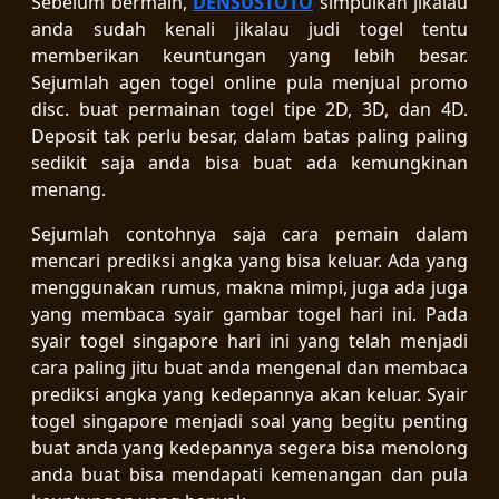
Sebelum bermain,
DENSUSTOTO
simpulkan jikalau
anda sudah kenali jikalau judi togel tentu
memberikan keuntungan yang lebih besar.
Sejumlah agen togel online pula menjual promo
disc. buat permainan togel tipe 2D, 3D, dan 4D.
Deposit tak perlu besar, dalam batas paling paling
sedikit saja anda bisa buat ada kemungkinan
menang.
Sejumlah contohnya saja cara pemain dalam
mencari prediksi angka yang bisa keluar. Ada yang
menggunakan rumus, makna mimpi, juga ada juga
yang membaca syair gambar togel hari ini. Pada
syair togel singapore hari ini yang telah menjadi
cara paling jitu buat anda mengenal dan membaca
prediksi angka yang kedepannya akan keluar. Syair
togel singapore menjadi soal yang begitu penting
buat anda yang kedepannya segera bisa menolong
anda buat bisa mendapati kemenangan dan pula