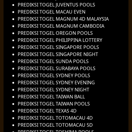
PREDIKSI TOGEL JUVENTUS POOLS
PREDIKSI TOGEL MACAU EVEN
PREDIKSI TOGEL MAGNUM 4D MALAYSIA
PREDIKSI TOGEL MAGNUM CAMBODIA
PREDIKSI TOGEL OREGON POOLS
PREDIKSI TOGEL PHILIPPINA LOTTERY
PREDIKSI TOGEL SINGAPORE POOLS
PREDIKSI TOGEL SINGAPORE NIGHT
PREDIKSI TOGEL SUNDA POOLS
PREDIKSI TOGEL SURABAYA POOLS
PREDIKSI TOGEL SYDNEY POOLS
PREDIKSI TOGEL SYDNEY EVENING
PREDIKSI TOGEL SYDNEY NIGHT
PREDIKSI TOGEL TAIWAN BALL
PREDIKSI TOGEL TAIWAN POOLS
PREDIKSI TOGEL TEXAS 4D
PREDIKSI TOGEL TOTOMACAU 4D
PREDIKSI TOGEL TOTOMACAU 5D
PREDIKSI TOGEL TOSHIMA POOLS