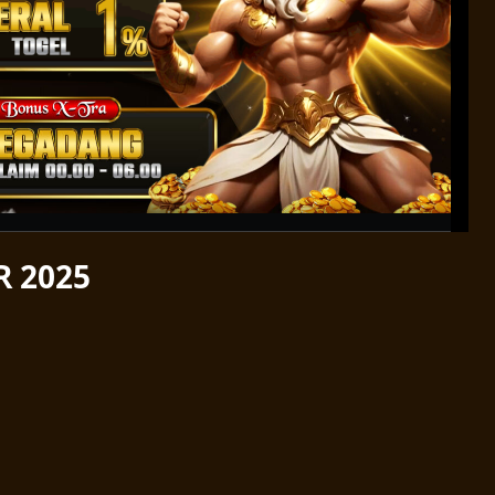
R 2025