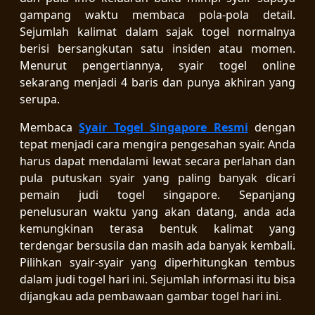
gampang waktu membaca pola-pola detail.
Sejumlah kalimat dalam sajak togel normalnya
berisi bersangkutan satu insiden atau momen.
Menurut pengertiannya, syair togel online
sekarang menjadi 4 baris dan punya akhiran yang
serupa.
Membaca
Syair Togel Singapore Resmi
dengan
tepat menjadi cara mengira pengesahan syair. Anda
harus dapat mendalami lewat secara perlahan dan
pula putuskan syair yang paling banyak dicari
pemain judi togel singapore. Sepanjang
penelusuran waktu yang akan datang, anda ada
kemungkinan terasa bentuk kalimat yang
terdengar bersusila dan masih ada banyak kembali.
Pilihkan syair-syair yang diperhitungkan tembus
dalam judi togel hari ini. Sejumlah informasi itu bisa
dijangkau ada pembawaan gambar togel hari ini.