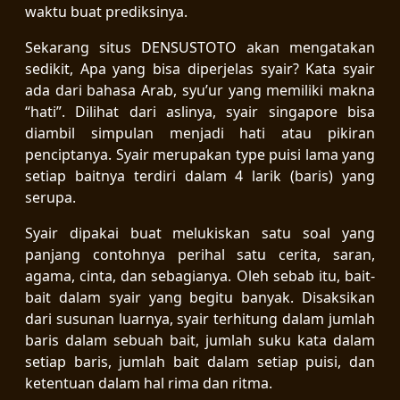
waktu buat prediksinya.
Sekarang situs DENSUSTOTO akan mengatakan
sedikit, Apa yang bisa diperjelas syair? Kata syair
ada dari bahasa Arab, syu’ur yang memiliki makna
“hati”. Dilihat dari aslinya, syair singapore bisa
diambil simpulan menjadi hati atau pikiran
penciptanya. Syair merupakan type puisi lama yang
setiap baitnya terdiri dalam 4 larik (baris) yang
serupa.
Syair dipakai buat melukiskan satu soal yang
panjang contohnya perihal satu cerita, saran,
agama, cinta, dan sebagianya. Oleh sebab itu, bait-
bait dalam syair yang begitu banyak. Disaksikan
dari susunan luarnya, syair terhitung dalam jumlah
baris dalam sebuah bait, jumlah suku kata dalam
setiap baris, jumlah bait dalam setiap puisi, dan
ketentuan dalam hal rima dan ritma.