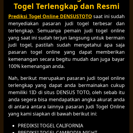
Togel Terlengkap dan Resmi
Prediksi Togel Online DENSUSTOTO
saat ini sudah
menyediakan pasaran judi togel terbesar dan
terlengkap. Semuanya pemain judi togel online
yang saat ini sudah terjun langsung untuk bermain
judi togel, pastilah sudah mengetahui apa saja
pasaran togel online yang dapat memberikan
kemenangan secara begitu mudah dan juga bayar
100% kemenangan anda.
Nah, berikut merupakan pasaran judi togel online
terlengkap yang dapat anda bermainakan cukup
memiliki 1ID di situs DENSUS TOTO, oleh sebab itu
anda segera bisa mendapatkan angka akurat anda
di antara antara lainnya pasaran Judi Togel Online
yang kami siapkan di bawah berikut ini:
PREDIKSI TOGEL CALIFORNIA
PREDIKSI TOGEL CAMBODIA NIGHT