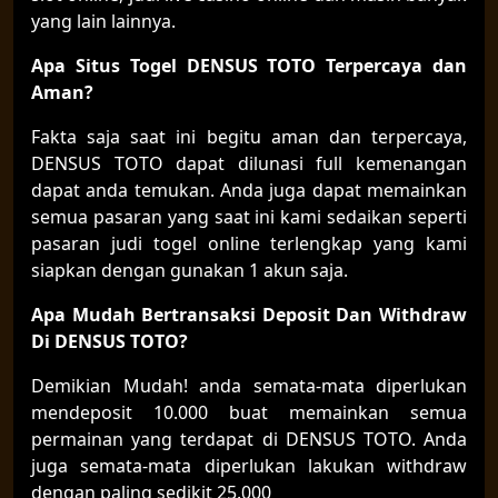
yang lain lainnya.
Apa Situs Togel DENSUS TOTO Terpercaya dan
Aman?
Fakta saja saat ini begitu aman dan terpercaya,
DENSUS TOTO dapat dilunasi full kemenangan
dapat anda temukan. Anda juga dapat memainkan
semua pasaran yang saat ini kami sedaikan seperti
pasaran judi togel online terlengkap yang kami
siapkan dengan gunakan 1 akun saja.
Apa Mudah
Bert
ransaksi Deposit Dan Withdraw
Di DENSUS TOTO?
Demikian Mudah! anda semata-mata diperlukan
mendeposit 10.000 buat memainkan semua
permainan yang terdapat di DENSUS TOTO. Anda
juga semata-mata diperlukan lakukan withdraw
dengan paling sedikit 25.000