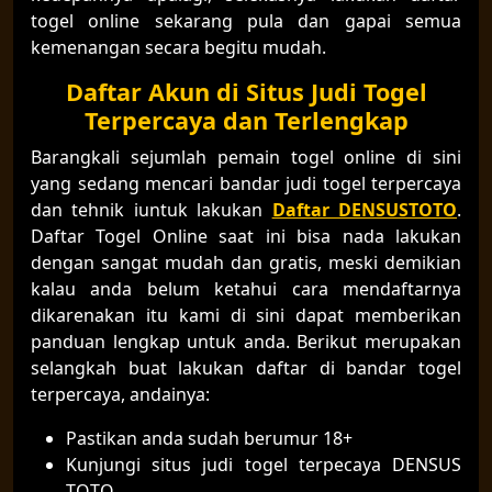
togel online sekarang pula dan gapai semua
kemenangan secara begitu mudah.
Daftar Akun di Situs Judi Togel
Terpercaya dan Terlengkap
Barangkali sejumlah pemain togel online di sini
yang sedang mencari bandar judi togel terpercaya
dan tehnik iuntuk lakukan
Daftar DENSUSTOTO
.
Daftar Togel Online saat ini bisa nada lakukan
dengan sangat mudah dan gratis, meski demikian
kalau anda belum ketahui cara mendaftarnya
dikarenakan itu kami di sini dapat memberikan
panduan lengkap untuk anda. Berikut merupakan
selangkah buat lakukan daftar di bandar togel
terpercaya, andainya:
Pastikan anda sudah berumur 18+
Kunjungi situs judi togel terpecaya DENSUS
TOTO