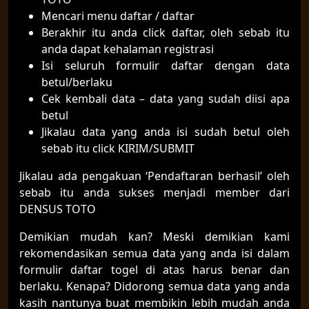
Mencari menu daftar / daftar
Berakhir itu anda click daftar, oleh sebab itu
anda dapat kehalaman registrasi
Isi seluruh formulir daftar dengan data
betul/berlaku
Cek kembali data – data yang sudah diisi apa
betul
Jikalau data yang anda isi sudah betul oleh
sebab itu click KIRIM/SUBMIT
Jikalau ada pengakuan ‘Pendaftaran berhasil’ oleh
sebab itu anda sukses menjadi member dari
DENSUS TOTO
Demikian mudah kan? Meski demikian kami
rekomendasikan semua data yang anda isi dalam
formulir daftar togel di atas harus benar dan
berlaku. Kenapa? Didorong semua data yang anda
kasih nantunya buat membikin lebih mudah anda