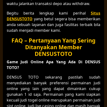
waktu jalankan transaksi depo atau withdraw.
Begitu berita lengkap kami perihal
Situs
DENSUSTOTO
yang betul segera bisa memberikan
anda sebuah layanan dan juga fasilitas terbaik bila
sudah menjadi member kami.
FAQ – Pertanyaan Yang Sering
Ditanyakan Member
DENSUSTOTO
Game Judi Online Apa Yang Ada Di DENSUS
TOTO?
DENSUS TOTO sekarang pastilah sudah
menyediakan banyak preferensi permainan judi
online yang lain yang dapat dimainkan cukup
gunakan 1 id saja. Permainan yang kami siapkan
kecuali judi togel online merupakan permainan judi
slot online, judi live casino online dan masih banyak