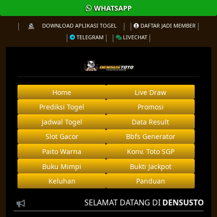
WHATSAPP
DOWNLOAD APLIKASI TOGEL
DAFTAR JADI MEMBER
TELEGRAM
LIVECHAT
Home
Live Draw
Prediksi Togel
Promosi
Jadwal Togel
Data Result
Slot Gacor
Bbfs Generator
Paito Warna
Konv. Toto SGP
Buku Mimpi
Bukti Jackpot
Keluhan
Panduan
SELAMAT DATANG DI
DENSUSTOTO
AGEN