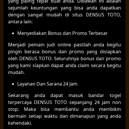
yang paling tepat buat anda. Dibawah ini adalah
sejumlah keuntungan yang bisa anda dapatkan
dengan sangat mudah di situs DENSUS TOTO,
antara lain:
Menyediakan Bonus dan Promo Terbesar
Menjadi pemain judi online pastilah anda begitu
pingin berasa bonus dan promo yang disiapkan
oleh DENSUS TOTO. Seluruhnya bonus dan promo
yang kami siapkan dapat anda claim secara begitu
mudah.
Layanan Dan Sarana 24 Jam
Sekarang anda dapat masuk bandar togel
terpercaya DENSUS TOTO sepanjang 24 jam non
stop. Maka bisa membantu anda membikin
bermain setiap waktu dan dimanapun yang anda
kehendaki.