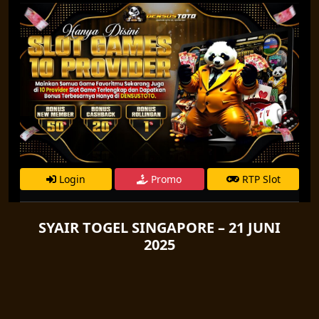
Login
Promo
RTP Slot
SYAIR TOGEL SINGAPORE – 21 JUNI
2025