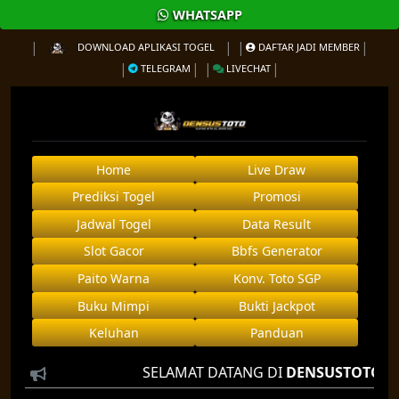
WHATSAPP
DOWNLOAD APLIKASI TOGEL
DAFTAR JADI MEMBER
TELEGRAM
LIVECHAT
Home
Live Draw
Prediksi Togel
Promosi
Jadwal Togel
Data Result
Slot Gacor
Bbfs Generator
Paito Warna
Konv. Toto SGP
Buku Mimpi
Bukti Jackpot
Keluhan
Panduan
SELAMAT DATANG DI
DENSUSTOTO
AGEN TO