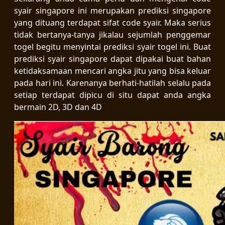
syair singapore ini merupakan prediksi singapore
yang dituang terdapat sifat code syair. Maka serius
tidak bertanya-tanya jikalau sejumlah penggemar
togel begitu menyintai prediksi syair togel ini. Buat
prediksi syair singapore dapat dipakai buat bahan
ketidaksamaan mencari angka jitu yang bisa keluar
pada hari ini. Karenanya berhati-hatilah selalu pada
setiap terdapat dipicu di situ dapat anda angka
bermain 2D, 3D dan 4D