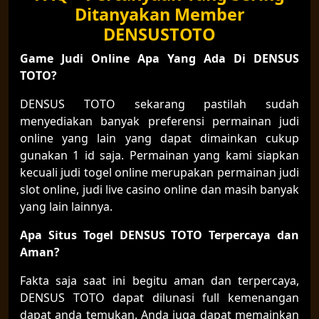
Ditanyakan Member
DENSUSTOTO
Game Judi Online Apa Yang Ada Di DENSUS
TOTO?
DENSUS TOTO sekarang pastilah sudah
menyediakan banyak preferensi permainan judi
online yang lain yang dapat dimainkan cukup
gunakan 1 id saja. Permainan yang kami siapkan
kecuali judi togel online merupakan permainan judi
slot online, judi live casino online dan masih banyak
yang lain lainnya.
Apa Situs Togel DENSUS TOTO Terpercaya dan
Aman?
Fakta saja saat ini begitu aman dan terpercaya,
DENSUS TOTO dapat dilunasi full kemenangan
dapat anda temukan. Anda juga dapat memainkan