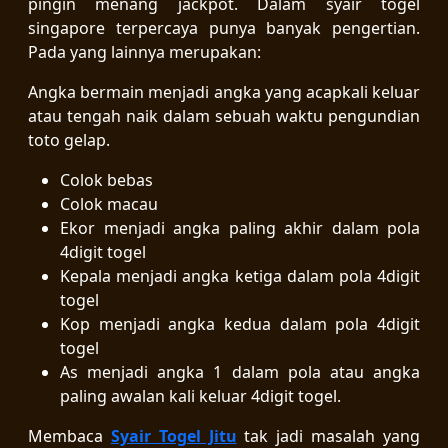
pingin menang jackpot. Dalam syair togel
singapore terpercaya punya banyak pengertian.
Pada yang lainnya merupakan:
Angka bermain menjadi angka yang acapkali keluar
atau tengah naik dalam sebuah waktu pengundian
toto gelap.
Colok bebas
Colok macau
Ekor menjadi angka paling akhir dalam pola
4digit togel
Kepala menjadi angka ketiga dalam pola 4digit
togel
Kop menjadi angka kedua dalam pola 4digit
togel
As menjadi angka 1 dalam pola atau angka
paling awalan kali keluar 4digit togel.
Membaca
Syair Togel Jitu
tak jadi masalah yang