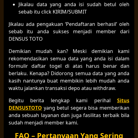
Jikalau data yang anda isi sudah betul oleh
sebab itu click KIRIM/SUBMIT
Jikalau ada pengakuan ‘Pendaftaran berhasil’ oleh
sebab itu anda sukses menjadi member dari
DENSUS TOTO
Demikian mudah kan? Meski demikian kami
rekomendasikan semua data yang anda isi dalam
formulir daftar togel di atas harus benar dan
berlaku. Kenapa? Didorong semua data yang anda
kasih nantunya buat membikin lebih mudah anda
waktu jalankan transaksi depo atau withdraw.
Begitu berita lengkap kami perihal
Situs
DENSUSTOTO
yang betul segera bisa memberikan
anda sebuah layanan dan juga fasilitas terbaik bila
sudah menjadi member kami.
FAQ – Pertanyaan Yang Sering