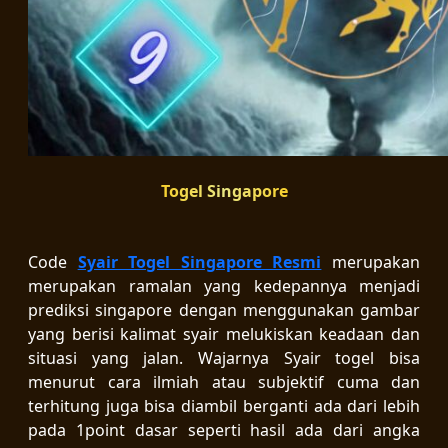
Togel Singapore
Code
Syair Togel Singapore Resmi
merupakan
merupakan ramalan yang kedepannya menjadi
prediksi singapore dengan menggunakan gambar
yang berisi kalimat syair melukiskan keadaan dan
situasi yang jalan. Wajarnya Syair togel bisa
menurut cara ilmiah atau subjektif cuma dan
terhitung juga bisa diambil berganti ada dari lebih
pada 1point dasar seperti hasil ada dari angka