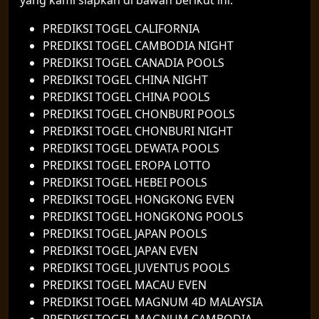
yang kami siapkan di bawah berikut ini:
PREDIKSI TOGEL CALIFORNIA
PREDIKSI TOGEL CAMBODIA NIGHT
PREDIKSI TOGEL CANADIA POOLS
PREDIKSI TOGEL CHINA NIGHT
PREDIKSI TOGEL CHINA POOLS
PREDIKSI TOGEL CHONBURI POOLS
PREDIKSI TOGEL CHONBURI NIGHT
PREDIKSI TOGEL DEWATA POOLS
PREDIKSI TOGEL EROPA LOTTO
PREDIKSI TOGEL HEBEI POOLS
PREDIKSI TOGEL HONGKONG EVEN
PREDIKSI TOGEL HONGKONG POOLS
PREDIKSI TOGEL JAPAN POOLS
PREDIKSI TOGEL JAPAN EVEN
PREDIKSI TOGEL JUVENTUS POOLS
PREDIKSI TOGEL MACAU EVEN
PREDIKSI TOGEL MAGNUM 4D MALAYSIA