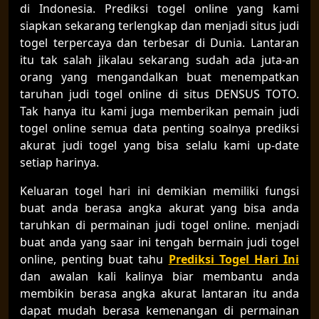
di Indonesia. Prediksi togel online yang kami
siapkan sekarang terlengkap dan menjadi situs judi
togel terpercaya dan terbesar di Dunia. Lantaran
itu tak salah jikalau sekarang sudah ada juta-an
orang yang mengandalkan buat menempatkan
taruhan judi togel online di situs DENSUS TOTO.
Tak hanya itu kami juga memberikan pemain judi
togel online semua data penting soalnya prediksi
akurat judi togel yang bisa selalu kami up-date
setiap harinya.
Keluaran togel hari ini demikian memiliki fungsi
buat anda berasa angka akurat yang bisa anda
taruhkan di permainan judi togel online. menjadi
buat anda yang saar ini tengah bermain judi togel
online, penting buat tahu
Prediksi Togel Hari Ini
dan awalan kali kalinya biar membantu anda
membikin berasa angka akurat lantaran itu anda
dapat mudah berasa kemenangan di permainan