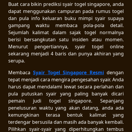
Buat cara bikin prediksi syair togel singapore, anda
dapat menggunakan campuran pada rumus togel
dan pula info keluaran buku mimpi syair supaya
gampang waktu membaca pola-pola detail.
Sejumlah kalimat dalam sajak togel normalnya
berisi bersangkutan satu insiden atau momen.
Menurut pengertiannya, syair togel online
sekarang menjadi 4 baris dan punya akhiran yang
serupa.
Membaca
Syair Togel Singapore Resmi
dengan
tepat menjadi cara mengira pengesahan syair. Anda
harus dapat mendalami lewat secara perlahan dan
pula putuskan syair yang paling banyak dicari
pemain judi togel singapore. Sepanjang
penelusuran waktu yang akan datang, anda ada
kemungkinan terasa bentuk kalimat yang
terdengar bersusila dan masih ada banyak kembali.
Pilihkan syair-syair yang diperhitungkan tembus