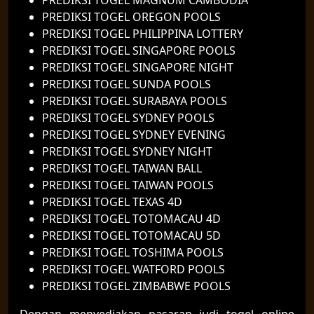
PREDIKSI TOGEL MAGNUM CAMBODIA
PREDIKSI TOGEL OREGON POOLS
PREDIKSI TOGEL PHILIPPINA LOTTERY
PREDIKSI TOGEL SINGAPORE POOLS
PREDIKSI TOGEL SINGAPORE NIGHT
PREDIKSI TOGEL SUNDA POOLS
PREDIKSI TOGEL SURABAYA POOLS
PREDIKSI TOGEL SYDNEY POOLS
PREDIKSI TOGEL SYDNEY EVENING
PREDIKSI TOGEL SYDNEY NIGHT
PREDIKSI TOGEL TAIWAN BALL
PREDIKSI TOGEL TAIWAN POOLS
PREDIKSI TOGEL TEXAS 4D
PREDIKSI TOGEL TOTOMACAU 4D
PREDIKSI TOGEL TOTOMACAU 5D
PREDIKSI TOGEL TOSHIMA POOLS
PREDIKSI TOGEL WATFORD POOLS
PREDIKSI TOGEL ZIMBABWE POOLS