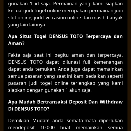
gunakan 1 id saja. Permainan yang kami siapkan
kecuali judi togel online merupakan permainan judi
slot online, judi live casino online dan masih banyak
yang lain lainnya.
Apa Situs Togel DENSUS TOTO Terpercaya dan
Aman?
Fakta saja saat ini begitu aman dan terpercaya,
DENSUS TOTO dapat dilunasi full kemenangan
dapat anda temukan. Anda juga dapat memainkan
semua pasaran yang saat ini kami sedaikan seperti
pasaran judi togel online terlengkap yang kami
siapkan dengan gunakan 1 akun saja.
Apa Mudah
Bert
ransaksi Deposit Dan Withdraw
Di DENSUS TOTO?
Demikian Mudah! anda semata-mata diperlukan
mendeposit 10.000 buat memainkan semua