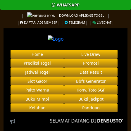
WHATSAPP
DOWNLOAD APLIKASI TOGEL
DAFTAR JADI MEMBER
TELEGRAM
LIVECHAT
Home
Live Draw
Prediksi Togel
Promosi
Jadwal Togel
Data Result
Slot Gacor
Bbfs Generator
Paito Warna
Konv. Toto SGP
Buku Mimpi
Bukti Jackpot
Keluhan
Panduan
SELAMAT DATANG DI
DENSUSTOTO
AGEN T