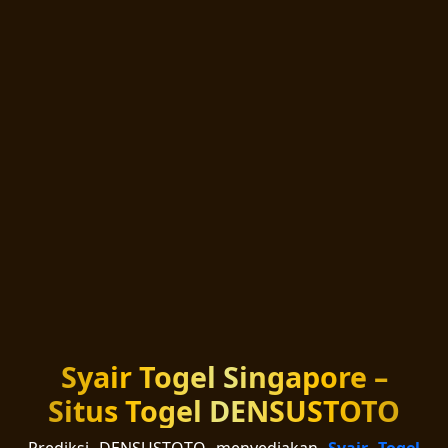
Syair Togel Singapore –
Situs Togel DENSUSTOTO