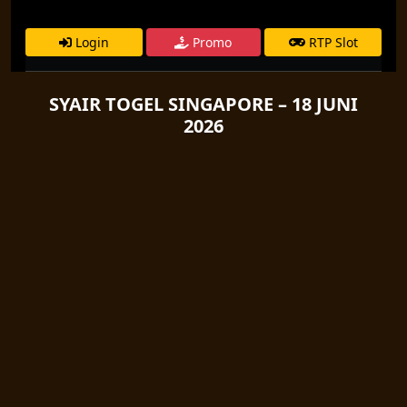
Login
Promo
RTP Slot
SYAIR TOGEL SINGAPORE – 18 JUNI
2026