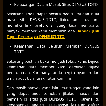
Kelapangan Dalam Masuk Situs DENSUS TOTO
Sekarang anda dapat secara begitu mudah buat
masuk situs DENSUS TOTO, dipicu kami situs kami
memiliki link preferensi yang bisa membantu
banyak member kami membikin ada
Bandar Judi
Togel Terpercaya DENSUSTOTO
.
Keamanan Data Seluruh Member DENSUS
TOTO
Sekarang pastilah bakal menjadi fokus kami. Dipicu
keamanan data member kami demikian dijaga
begitu aman. Karenanya anda begitu nyaman dan
aman buat bermain di situs kami ini.
Dan masih banyak yang lain keuntungan yang lain
yang dapat anda temukan jikalau masuk dan
bermain di situs judi DENSUS TOTO. Karena itu
kedepannya apalagi, selekasnya lakukan daftar