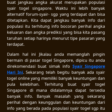
buat jangkau angka akurat merupakan populasi
syair togel singapore. Waktu ini lebih banyak
alternatif forum-syair- sgp yang terdapat dan bisa
ditetapkan. Kita dapat jangkau banyak info dari
populasi itu terhitung info bocoran perihal angka
keluaran dan angka prediksi yang bisa kita pasang
taruhan setiap harinya menurut tipe pasaran yang
terdapat.
Dalam hal ini Jikalau anda memanglah pingin
bermain di pasar togel Singapore, dipicu itu anda
direkomendasi buat simak info
Syair Singapore
Hari Ini
. Sekarang telah begitu banyak ada syair
togel online yang memiliki banyak keuntungan dan
pula kelebihan. Terhitung buat syair togel
Singapore di mana didalamnya dapat tersedia
banyak info. Banyak masalah yang sekarang
perihal dengan keunggulan dan keuntungan dari
info yang berada pada populasi syair togel sgp itu