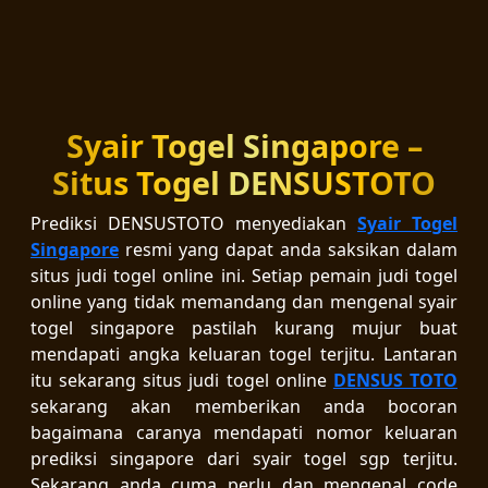
Syair Togel Singapore –
Situs Togel DENSUSTOTO
Prediksi DENSUSTOTO menyediakan
Syair Togel
Singapore
resmi yang dapat anda saksikan dalam
situs judi togel online ini. Setiap pemain judi togel
online yang tidak memandang dan mengenal syair
togel singapore pastilah kurang mujur buat
mendapati angka keluaran togel terjitu. Lantaran
itu sekarang situs judi togel online
DENSUS TOTO
sekarang akan memberikan anda bocoran
bagaimana caranya mendapati nomor keluaran
prediksi singapore dari syair togel sgp terjitu.
Sekarang anda cuma perlu dan mengenal code