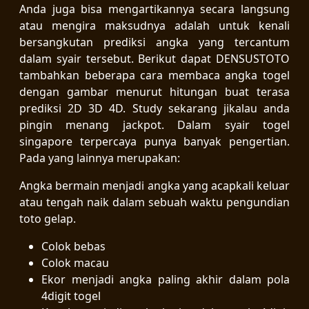
Anda juga bisa mengartikannya secara langsung
atau mengira maksudnya adalah untuk kenali
bersangkutan prediksi angka yang tercantum
dalam syair tersebut. Berikut dapat DENSUSTOTO
tambahkan beberapa cara membaca angka togel
dengan gambar menurut hitungan buat terasa
prediksi 2D 3D 4D. Study sekarang jikalau anda
pingin menang jackpot. Dalam syair togel
singapore terpercaya punya banyak pengertian.
Pada yang lainnya merupakan:
Angka bermain menjadi angka yang acapkali keluar
atau tengah naik dalam sebuah waktu pengundian
toto gelap.
Colok bebas
Colok macau
Ekor menjadi angka paling akhir dalam pola
4digit togel