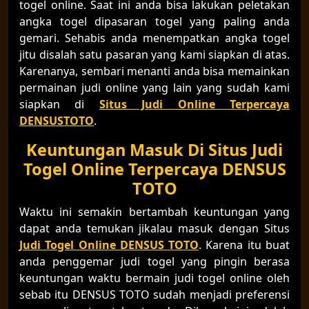
togel online. Saat ini anda bisa lakukan peletakan
angka togel dipasaran togel yang paling anda
gemari. Sehabis anda menempatkan angka togel
jitu disalah satu pasaran yang kami siapkan di atas.
Karenanya, sembari menanti anda bisa memainkan
permainan judi online yang lain yang sudah kami
siapkan di
Situs Judi Online Terpercaya
DENSUSTOTO
.
Keuntungan Masuk Di Situs Judi
Togel Online Terpercaya DENSUS
TOTO
Waktu ini semakin bertambah keuntungan yang
dapat anda temukan jikalau masuk dengan Situs
Judi Togel Online DENSUS TOTO
. Karena itu buat
anda penggemar judi togel yang pingin berasa
keuntungan waktu bermain judi togel online oleh
sebab itu DENSUS TOTO sudah menjadi preferensi