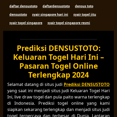
daftar densustoto
daftardensustoto
densus toto
densustoto
syair singapore hari ini
syair togel jitu
syair togel singapore
syair togel singapore resmi
Prediksi DENSUSTOTO:
Keluaran Togel Hari Ini –
Pasaran Togel Online
Terlengkap 2024
Selamat datang di situs judi
Prediksi DENSUSTOTO
yang saat ini menjadi situs judi Keluaran Togel Hari
Ini, live draw togel dan pula paito warna terlengkap
di Indonesia. Prediksi togel online yang kami
siapkan sekarang terlengkap dan menjadi situs judi
togel terpercaya dan terbesar di Dunia. Lantaran