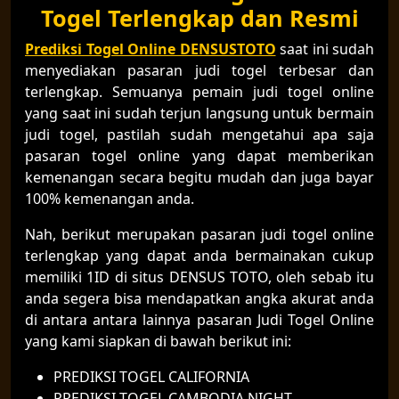
Togel Terlengkap dan Resmi
Prediksi Togel Online DENSUSTOTO
saat ini sudah
menyediakan pasaran judi togel terbesar dan
terlengkap. Semuanya pemain judi togel online
yang saat ini sudah terjun langsung untuk bermain
judi togel, pastilah sudah mengetahui apa saja
pasaran togel online yang dapat memberikan
kemenangan secara begitu mudah dan juga bayar
100% kemenangan anda.
Nah, berikut merupakan pasaran judi togel online
terlengkap yang dapat anda bermainakan cukup
memiliki 1ID di situs DENSUS TOTO, oleh sebab itu
anda segera bisa mendapatkan angka akurat anda
di antara antara lainnya pasaran Judi Togel Online
yang kami siapkan di bawah berikut ini:
PREDIKSI TOGEL CALIFORNIA
PREDIKSI TOGEL CAMBODIA NIGHT