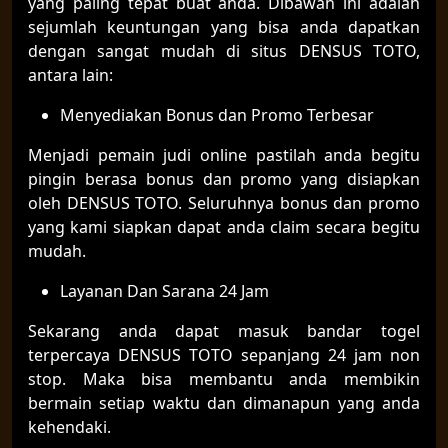
yang paling tepat buat anda. Dibawah ini adalah
sejumlah keuntungan yang bisa anda dapatkan
dengan sangat mudah di situs DENSUS TOTO,
antara lain:
Menyediakan Bonus dan Promo Terbesar
Menjadi pemain judi online pastilah anda begitu
pingin berasa bonus dan promo yang disiapkan
oleh DENSUS TOTO. Seluruhnya bonus dan promo
yang kami siapkan dapat anda claim secara begitu
mudah.
Layanan Dan Sarana 24 Jam
Sekarang anda dapat masuk bandar togel
terpercaya DENSUS TOTO sepanjang 24 jam non
stop. Maka bisa membantu anda membikin
bermain setiap waktu dan dimanapun yang anda
kehendaki.