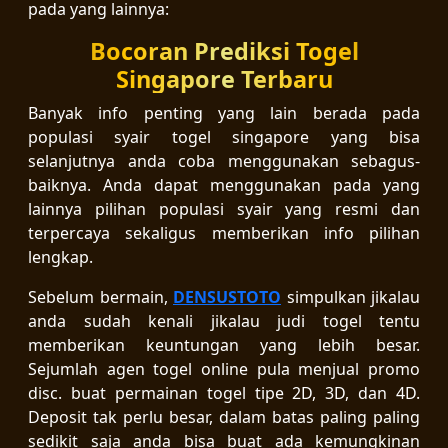
pada yang lainnya:
Bocoran Prediksi Togel
Singapore Terbaru
Banyak info penting yang lain berada pada
populasi syair togel singapore yang bisa
selanjutnya anda coba menggunakan sebagus-
baiknya. Anda dapat menggunakan pada yang
lainnya pilihan populasi syair yang resmi dan
terpercaya sekaligus memberikan info pilihan
lengkap.
Sebelum bermain,
DENSUSTOTO
simpulkan jikalau
anda sudah kenali jikalau judi togel tentu
memberikan keuntungan yang lebih besar.
Sejumlah agen togel online pula menjual promo
disc. buat permainan togel tipe 2D, 3D, dan 4D.
Deposit tak perlu besar, dalam batas paling paling
sedikit saja anda bisa buat ada kemungkinan