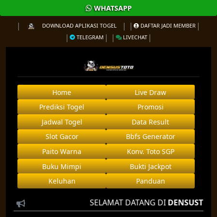
WHATSAPP
DOWNLOAD APLIKASI TOGEL
DAFTAR JADI MEMBER
TELEGRAM
LIVECHAT
Home
Live Draw
Prediksi Togel
Promosi
Jadwal Togel
Data Result
Slot Gacor
Bbfs Generator
Paito Warna
Konv. Toto SGP
Buku Mimpi
Bukti Jackpot
Keluhan
Panduan
SELAMAT DATANG DI
DENSUSTOTO
AGEN T