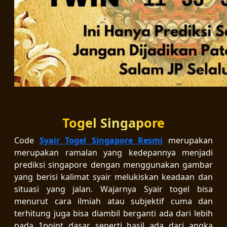
Togel Singapore
Code
Syair Togel Singapore Resmi
merupakan
merupakan ramalan yang kedepannya menjadi
prediksi singapore dengan menggunakan gambar
yang berisi kalimat syair melukiskan keadaan dan
situasi yang jalan. Wajarnya Syair togel bisa
menurut cara ilmiah atau subjektif cuma dan
terhitung juga bisa diambil berganti ada dari lebih
pada 1point dasar seperti hasil ada dari angka