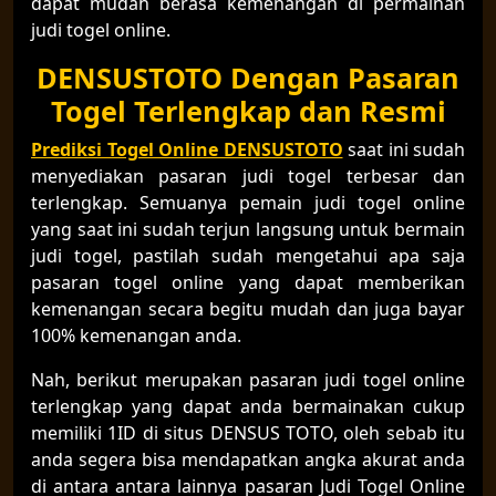
dapat mudah berasa kemenangan di permainan
judi togel online.
DENSUSTOTO Dengan Pasaran
Togel Terlengkap dan Resmi
Prediksi Togel Online DENSUSTOTO
saat ini sudah
menyediakan pasaran judi togel terbesar dan
terlengkap. Semuanya pemain judi togel online
yang saat ini sudah terjun langsung untuk bermain
judi togel, pastilah sudah mengetahui apa saja
pasaran togel online yang dapat memberikan
kemenangan secara begitu mudah dan juga bayar
100% kemenangan anda.
Nah, berikut merupakan pasaran judi togel online
terlengkap yang dapat anda bermainakan cukup
memiliki 1ID di situs DENSUS TOTO, oleh sebab itu
anda segera bisa mendapatkan angka akurat anda
di antara antara lainnya pasaran Judi Togel Online