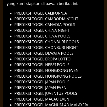
yang kami siapkan di bawah berikut ini:
PREDIKSI TOGEL CALIFORNIA
PREDIKSI TOGEL CAMBODIA NIGHT
PREDIKSI TOGEL CANADIA POOLS
PREDIKSI TOGEL CHINA NIGHT
PREDIKSI TOGEL CHINA POOLS
PREDIKSI TOGEL CHONBURI POOLS
PREDIKSI TOGEL CHONBURI NIGHT
PREDIKSI TOGEL DEWATA POOLS
PREDIKSI TOGEL EROPA LOTTO
PREDIKSI TOGEL HEBEI POOLS
PREDIKSI TOGEL HONGKONG EVEN
PREDIKSI TOGEL HONGKONG POOLS
PREDIKSI TOGEL JAPAN POOLS
PREDIKSI TOGEL JAPAN EVEN
PREDIKSI TOGEL JUVENTUS POOLS
PREDIKSI TOGEL MACAU EVEN
PREDIKSI TOGEL MAGNUM 4D MALAYSIA