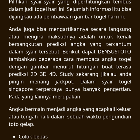
Pilihkan syair-syair yang diperhitungkan tembus
dalam judi togel hari ini. Sejumlah informasi itu bisa
dijangkau ada pembawaan gambar togel hari ini.
Anda juga bisa mengartikannya secara langsung
atau mengira maksudnya adalah untuk kenali
bersangkutan prediksi angka yang tercantum
dalam syair tersebut. Berikut dapat DENSUSTOTO
tambahkan beberapa cara membaca angka togel
dengan gambar menurut hitungan buat terasa
prediksi 2D 3D 4D. Study sekarang jikalau anda
pingin menang jackpot. Dalam syair togel
singapore terpercaya punya banyak pengertian.
Pada yang lainnya merupakan:
Angka bermain menjadi angka yang acapkali keluar
atau tengah naik dalam sebuah waktu pengundian
toto gelap.
Colok bebas