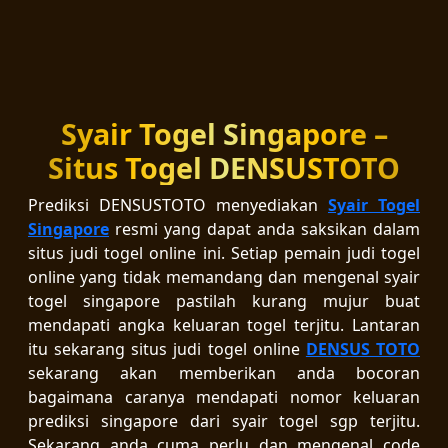
Syair Togel Singapore –
Situs Togel DENSUSTOTO
Prediksi DENSUSTOTO menyediakan
Syair Togel
Singapore
resmi yang dapat anda saksikan dalam
situs judi togel online ini. Setiap pemain judi togel
online yang tidak memandang dan mengenal syair
togel singapore pastilah kurang mujur buat
mendapati angka keluaran togel terjitu. Lantaran
itu sekarang situs judi togel online
DENSUS TOTO
sekarang akan memberikan anda bocoran
bagaimana caranya mendapati nomor keluaran
prediksi singapore dari syair togel sgp terjitu.
Sekarang anda cuma perlu dan mengenal code