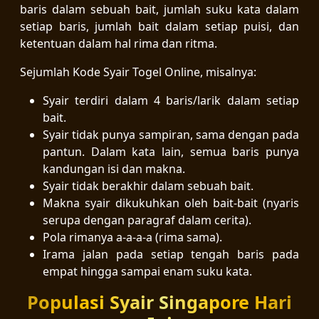
baris dalam sebuah bait, jumlah suku kata dalam
setiap baris, jumlah bait dalam setiap puisi, dan
ketentuan dalam hal rima dan ritma.
Sejumlah Kode Syair Togel Online, misalnya:
Syair terdiri dalam 4 baris/larik dalam setiap
bait.
Syair tidak punya sampiran, sama dengan pada
pantun. Dalam kata lain, semua baris punya
kandungan isi dan makna.
Syair tidak berakhir dalam sebuah bait.
Makna syair dikukuhkan oleh bait-bait (nyaris
serupa dengan paragraf dalam cerita).
Pola rimanya a-a-a-a (rima sama).
Irama jalan pada setiap tengah baris pada
empat hingga sampai enam suku kata.
Populasi Syair Singapore Hari