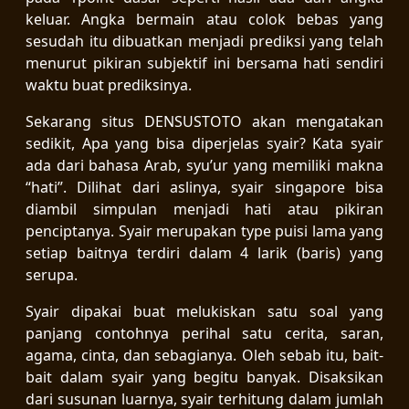
keluar. Angka bermain atau colok bebas yang
sesudah itu dibuatkan menjadi prediksi yang telah
menurut pikiran subjektif ini bersama hati sendiri
waktu buat prediksinya.
Sekarang situs DENSUSTOTO akan mengatakan
sedikit, Apa yang bisa diperjelas syair? Kata syair
ada dari bahasa Arab, syu’ur yang memiliki makna
“hati”. Dilihat dari aslinya, syair singapore bisa
diambil simpulan menjadi hati atau pikiran
penciptanya. Syair merupakan type puisi lama yang
setiap baitnya terdiri dalam 4 larik (baris) yang
serupa.
Syair dipakai buat melukiskan satu soal yang
panjang contohnya perihal satu cerita, saran,
agama, cinta, dan sebagianya. Oleh sebab itu, bait-
bait dalam syair yang begitu banyak. Disaksikan
dari susunan luarnya, syair terhitung dalam jumlah