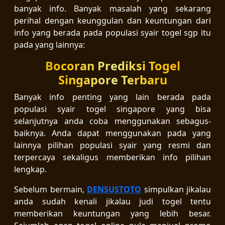
banyak info. Banyak masalah yang sekarang
perihal dengan keunggulan dan keuntungan dari
info yang berada pada populasi syair togel sgp itu
pada yang lainnya:
Bocoran Prediksi Togel
Singapore Terbaru
Banyak info penting yang lain berada pada
populasi syair togel singapore yang bisa
selanjutnya anda coba menggunakan sebagus-
baiknya. Anda dapat menggunakan pada yang
lainnya pilihan populasi syair yang resmi dan
terpercaya sekaligus memberikan info pilihan
lengkap.
Sebelum bermain,
DENSUSTOTO
simpulkan jikalau
anda sudah kenali jikalau judi togel tentu
memberikan keuntungan yang lebih besar.