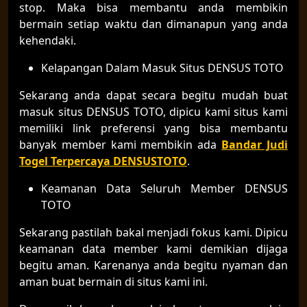
stop. Maka bisa membantu anda membikin
bermain setiap waktu dan dimanapun yang anda
kehendaki.
Kelapangan Dalam Masuk Situs DENSUS TOTO
Sekarang anda dapat secara begitu mudah buat
masuk situs DENSUS TOTO, dipicu kami situs kami
memiliki link preferensi yang bisa membantu
banyak member kami membikin ada
Bandar Judi
Togel Terpercaya DENSUSTOTO
.
Keamanan Data Seluruh Member DENSUS
TOTO
Sekarang pastilah bakal menjadi fokus kami. Dipicu
keamanan data member kami demikian dijaga
begitu aman. Karenanya anda begitu nyaman dan
aman buat bermain di situs kami ini.