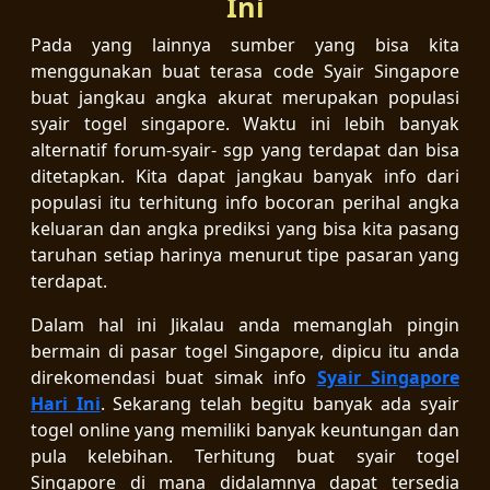
Ini
Pada yang lainnya sumber yang bisa kita
menggunakan buat terasa code Syair Singapore
buat jangkau angka akurat merupakan populasi
syair togel singapore. Waktu ini lebih banyak
alternatif forum-syair- sgp yang terdapat dan bisa
ditetapkan. Kita dapat jangkau banyak info dari
populasi itu terhitung info bocoran perihal angka
keluaran dan angka prediksi yang bisa kita pasang
taruhan setiap harinya menurut tipe pasaran yang
terdapat.
Dalam hal ini Jikalau anda memanglah pingin
bermain di pasar togel Singapore, dipicu itu anda
direkomendasi buat simak info
Syair Singapore
Hari Ini
. Sekarang telah begitu banyak ada syair
togel online yang memiliki banyak keuntungan dan
pula kelebihan. Terhitung buat syair togel
Singapore di mana didalamnya dapat tersedia