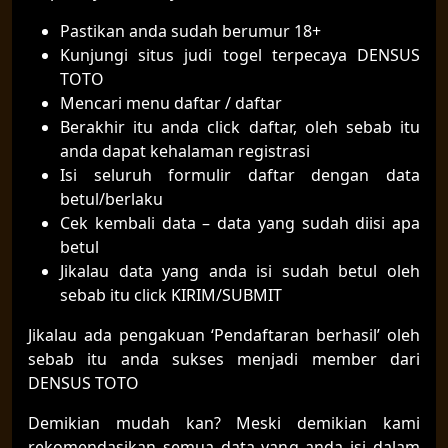
Pastikan anda sudah berumur 18+
Kunjungi situs judi togel terpecaya DENSUS
TOTO
Mencari menu daftar / daftar
Berakhir itu anda click daftar, oleh sebab itu
anda dapat kehalaman registrasi
Isi seluruh formulir daftar dengan data
betul/berlaku
Cek kembali data – data yang sudah diisi apa
betul
Jikalau data yang anda isi sudah betul oleh
sebab itu click KIRIM/SUBMIT
Jikalau ada pengakuan ‘Pendaftaran berhasil’ oleh
sebab itu anda sukses menjadi member dari
DENSUS TOTO
Demikian mudah kan? Meski demikian kami
rekomendasikan semua data yang anda isi dalam