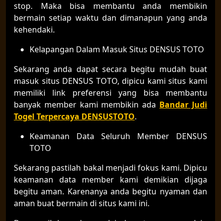
stop. Maka bisa membantu anda membikin
bermain setiap waktu dan dimanapun yang anda
kehendaki.
Kelapangan Dalam Masuk Situs DENSUS TOTO
Sekarang anda dapat secara begitu mudah buat
masuk situs DENSUS TOTO, dipicu kami situs kami
memiliki link preferensi yang bisa membantu
banyak member kami membikin ada
Bandar Judi
Togel Terpercaya DENSUSTOTO
.
Keamanan Data Seluruh Member DENSUS
TOTO
Sekarang pastilah bakal menjadi fokus kami. Dipicu
keamanan data member kami demikian dijaga
begitu aman. Karenanya anda begitu nyaman dan
aman buat bermain di situs kami ini.