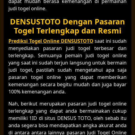
dapat mudah berasa kemenangan di permainan
judi togel online.
DENSUSTOTO Dengan Pasaran
Togel Terlengkap dan Resmi
Prediksi Togel Online DENSUSTOTO
saat ini sudah
menyediakan pasaran judi togel terbesar dan
terlengkap. Semuanya pemain judi togel online
yang saat ini sudah terjun langsung untuk bermain
judi togel, pastilah sudah mengetahui apa saja
pasaran togel online yang dapat memberikan
kemenangan secara begitu mudah dan juga bayar
100% kemenangan anda.
Nah, berikut merupakan pasaran judi togel online
terlengkap yang dapat anda bermainakan cukup
memiliki 1ID di situs DENSUS TOTO, oleh sebab itu
anda segera bisa mendapatkan angka akurat anda
di antara antara lainnya pasaran Judi Togel Online