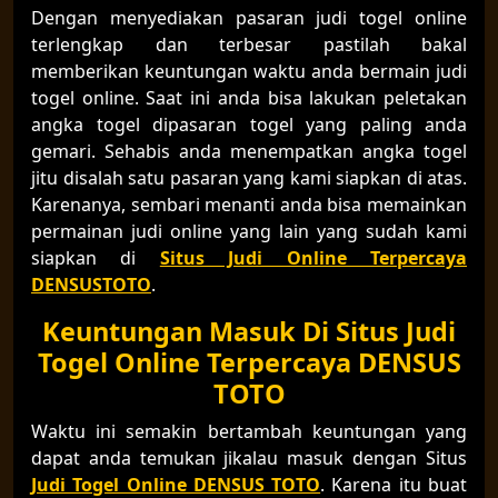
Dengan menyediakan pasaran judi togel online
terlengkap dan terbesar pastilah bakal
memberikan keuntungan waktu anda bermain judi
togel online. Saat ini anda bisa lakukan peletakan
angka togel dipasaran togel yang paling anda
gemari. Sehabis anda menempatkan angka togel
jitu disalah satu pasaran yang kami siapkan di atas.
Karenanya, sembari menanti anda bisa memainkan
permainan judi online yang lain yang sudah kami
siapkan di
Situs Judi Online Terpercaya
DENSUSTOTO
.
Keuntungan Masuk Di Situs Judi
Togel Online Terpercaya DENSUS
TOTO
Waktu ini semakin bertambah keuntungan yang
dapat anda temukan jikalau masuk dengan Situs
Judi Togel Online DENSUS TOTO
. Karena itu buat