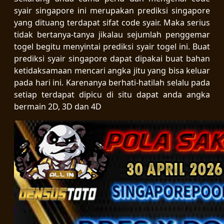
syair singapore ini merupakan prediksi singapore
yang dituang terdapat sifat code syair. Maka serius
tidak bertanya-tanya jikalau sejumlah penggemar
togel begitu menyintai prediksi syair togel ini. Buat
prediksi syair singapore dapat dipakai buat bahan
ketidaksamaan mencari angka jitu yang bisa keluar
pada hari ini. Karenanya berhati-hatilah selalu pada
setiap terdapat dipicu di situ dapat anda angka
bermain 2D, 3D dan 4D