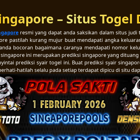
Singapore – Situs Tog
ingapore
resmi yang dapat anda saksikan dalam situs judi to
 pastilah kurang mujur buat mendapati angka keluaran tog
da bocoran bagaimana caranya mendapati nomor keluaran 
ingapore ini merupakan prediksi singapore yang dituang ter
intai prediksi syair togel ini. Buat prediksi syair singa
 berhati-hatilah selalu pada setiap terdapat dipicu di situ