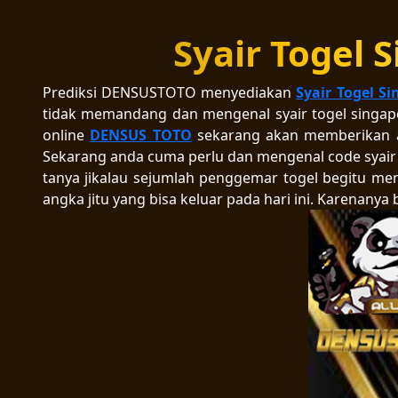
Syair Togel 
Prediksi DENSUSTOTO menyediakan
Syair Togel S
tidak memandang dan mengenal syair togel singapore
online
DENSUS TOTO
sekarang akan memberikan an
Sekarang anda cuma perlu dan mengenal code syair s
tanya jikalau sejumlah penggemar togel begitu meny
angka jitu yang bisa keluar pada hari ini. Karenanya