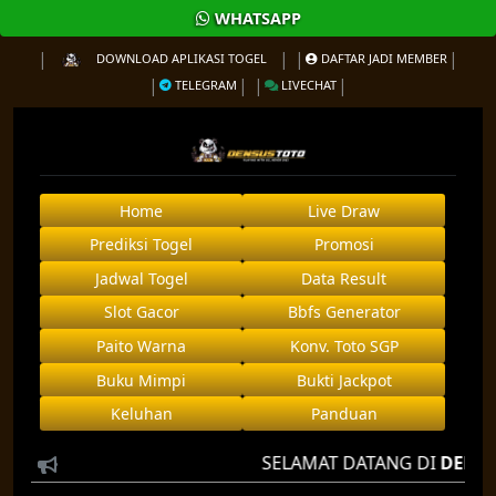
WHATSAPP
DOWNLOAD APLIKASI TOGEL
DAFTAR JADI MEMBER
TELEGRAM
LIVECHAT
Home
Live Draw
Prediksi Togel
Promosi
Jadwal Togel
Data Result
Slot Gacor
Bbfs Generator
Paito Warna
Konv. Toto SGP
Buku Mimpi
Bukti Jackpot
Keluhan
Panduan
SELAMAT DATANG DI
DENSUS