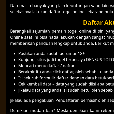
Dan masih banyak yang lain keuntungan yang lain ya
selekasnya lakukan daftar togel online sekarang pu
Daftar Aku
Barangkali sejumlah pemain togel online di sini ya
Online saat ini bisa nada lakukan dengan sangat mud
memberikan panduan lengkap untuk anda. Berikut mer
Pastikan anda sudah berumur 18+
Kunjungi situs judi togel terpecaya DENSUS TOT
Mencari menu daftar / daftar
Berakhir itu anda click daftar, oleh sebab itu and
Isi seluruh formulir daftar dengan data betul/ber
Cek kembali data – data yang sudah diisi apa betu
Jikalau data yang anda isi sudah betul oleh sebab
Jikalau ada pengakuan ‘Pendaftaran berhasil’ oleh 
Demikian mudah kan? Meski demikian kami rekomen