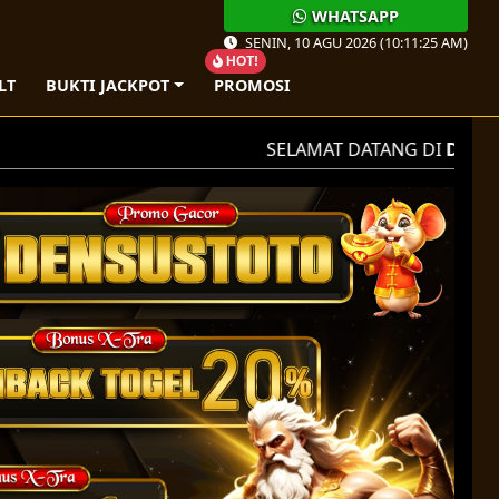
WHATSAPP
SENIN, 10 AGU 2026 (
10:11:26 AM
)
LT
BUKTI JACKPOT
PROMOSI
SELAMAT DATANG DI
DENSUST