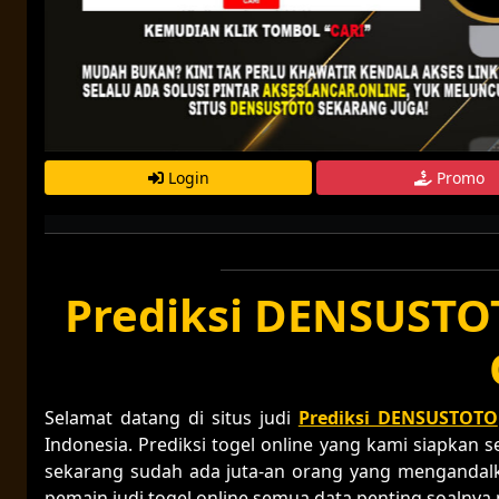
Login
Promo
Prediksi DENSUSTOTO
Selamat datang di situs judi
Prediksi DENSUSTOTO
Indonesia. Prediksi togel online yang kami siapkan s
sekarang sudah ada juta-an orang yang mengandalk
pemain judi togel online semua data penting soalnya p