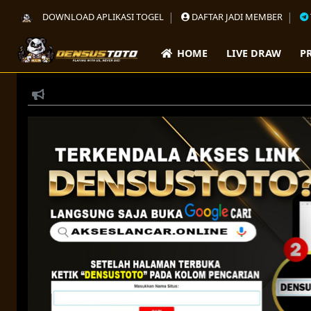
DOWNLOAD APLIKASI TOGEL
DAFTAR JADI MEMBER
HOME
LIVE DRAW
P