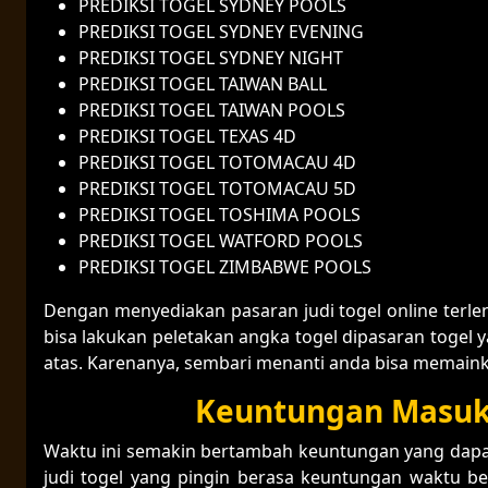
PREDIKSI TOGEL SYDNEY POOLS
PREDIKSI TOGEL SYDNEY EVENING
PREDIKSI TOGEL SYDNEY NIGHT
PREDIKSI TOGEL TAIWAN BALL
PREDIKSI TOGEL TAIWAN POOLS
PREDIKSI TOGEL TEXAS 4D
PREDIKSI TOGEL TOTOMACAU 4D
PREDIKSI TOGEL TOTOMACAU 5D
PREDIKSI TOGEL TOSHIMA POOLS
PREDIKSI TOGEL WATFORD POOLS
PREDIKSI TOGEL ZIMBABWE POOLS
Dengan menyediakan pasaran judi togel online terle
bisa lakukan peletakan angka togel dipasaran togel 
atas. Karenanya, sembari menanti anda bisa memaink
Keuntungan Masuk D
Waktu ini semakin bertambah keuntungan yang dapa
judi togel yang pingin berasa keuntungan waktu be