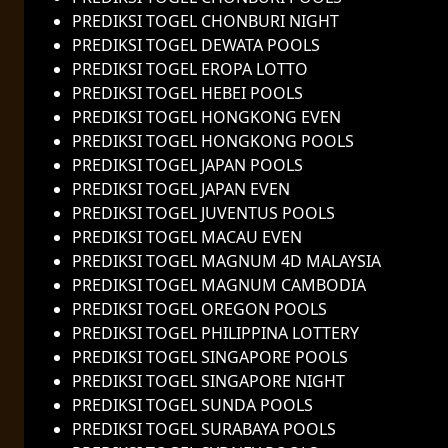
PREDIKSI TOGEL CHONBURI NIGHT
PREDIKSI TOGEL DEWATA POOLS
PREDIKSI TOGEL EROPA LOTTO
PREDIKSI TOGEL HEBEI POOLS
PREDIKSI TOGEL HONGKONG EVEN
PREDIKSI TOGEL HONGKONG POOLS
PREDIKSI TOGEL JAPAN POOLS
PREDIKSI TOGEL JAPAN EVEN
PREDIKSI TOGEL JUVENTUS POOLS
PREDIKSI TOGEL MACAU EVEN
PREDIKSI TOGEL MAGNUM 4D MALAYSIA
PREDIKSI TOGEL MAGNUM CAMBODIA
PREDIKSI TOGEL OREGON POOLS
PREDIKSI TOGEL PHILIPPINA LOTTERY
PREDIKSI TOGEL SINGAPORE POOLS
PREDIKSI TOGEL SINGAPORE NIGHT
PREDIKSI TOGEL SUNDA POOLS
PREDIKSI TOGEL SURABAYA POOLS