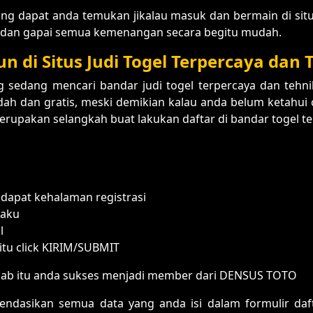
ng dapat anda temukan jikalau masuk dan bermain di sit
la dan gapai semua kemenangan secara begitu mudah.
n di Situs Judi Togel Terpercaya dan
ng sedang mencari bandar judi togel terpercaya dan tehn
ah dan gratis, meski demikian kalau anda belum ketahui 
upakan selangkah buat lakukan daftar di bandar togel te
O
a dapat kehalaman registrasi
laku
l
 itu click KIRIM/SUBMIT
sebab itu anda sukses menjadi member dari DENSUS TOTO
dasikan semua data yang anda isi dalam formulir dafta