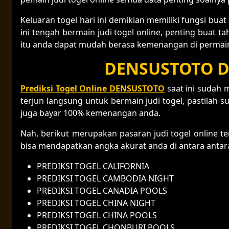
Keluaran togel hari ini demikian memiliki fungsi bua
ini tengah bermain judi togel online, penting buat t
itu anda dapat mudah berasa kemenangan di permaina
DENSUSTOTO De
Prediksi Togel Online DENSUSTOTO
saat ini sudah 
terjun langsung untuk bermain judi togel, pastila
juga bayar 100% kemenangan anda.
Nah, berikut merupakan pasaran judi togel online t
bisa mendapatkan angka akurat anda di antara antara 
PREDIKSI TOGEL CALIFORNIA
PREDIKSI TOGEL CAMBODIA NIGHT
PREDIKSI TOGEL CANADIA POOLS
PREDIKSI TOGEL CHINA NIGHT
PREDIKSI TOGEL CHINA POOLS
PREDIKSI TOGEL CHONBURI POOLS