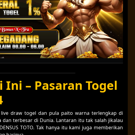
 Ini – Pasaran Togel
4
, live draw togel dan pula paito warna terlengkap di
dan terbesar di Dunia. Lantaran itu tak salah jikalau
s DENSUS TOTO. Tak hanya itu kami juga memberikan
ap harinya.