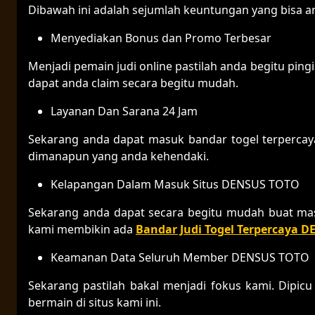
Dibawah ini adalah sejumlah keuntungan yang bisa a
Menyediakan Bonus dan Promo Terbesar
Menjadi pemain judi online pastilah anda begitu pi
dapat anda claim secara begitu mudah.
Layanan Dan Sarana 24 Jam
Sekarang anda dapat masuk bandar togel terperca
dimanapun yang anda kehendaki.
Kelapangan Dalam Masuk Situs DENSUS TOTO
Sekarang anda dapat secara begitu mudah buat mas
kami membikin ada
Bandar Judi Togel Terpercaya
Keamanan Data Seluruh Member DENSUS TOTO
Sekarang pastilah bakal menjadi fokus kami. Dip
bermain di situs kami ini.