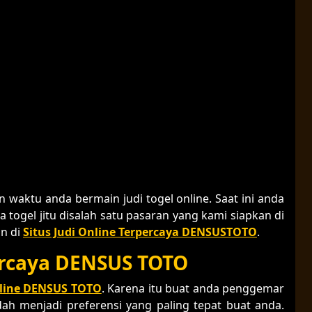
waktu anda bermain judi togel online. Saat ini anda
togel jitu disalah satu pasaran yang kami siapkan di
an di
Situs Judi Online Terpercaya DENSUSTOTO
.
percaya DENSUS TOTO
nline DENSUS TOTO
. Karena itu buat anda penggemar
ah menjadi preferensi yang paling tepat buat anda.