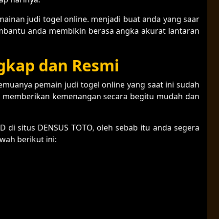
mainan judi togel online. menjadi buat anda yang saar
embantu anda membikin berasa angka akurat lantaran
gkap dan Resmi
emuanya pemain judi togel online yang saat ini sudah
apat memberikan kemenangan secara begitu mudah dan
ID di situs DENSUS TOTO, oleh sebab itu anda segera
ah berikut ini: