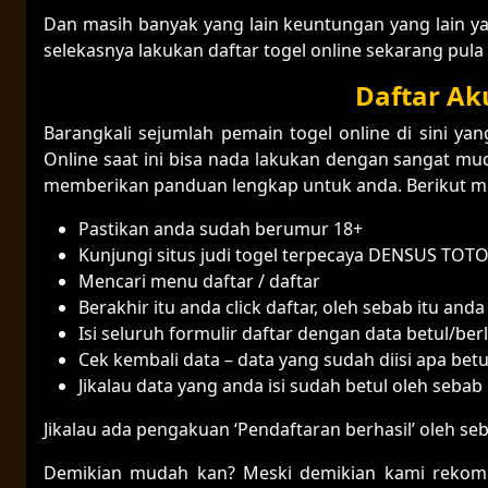
Dan masih banyak yang lain keuntungan yang lain ya
selekasnya lakukan daftar togel online sekarang pu
Daftar Aku
Barangkali sejumlah pemain togel online di sini ya
Online saat ini bisa nada lakukan dengan sangat mud
memberikan panduan lengkap untuk anda. Berikut mer
Pastikan anda sudah berumur 18+
Kunjungi situs judi togel terpecaya DENSUS TOT
Mencari menu daftar / daftar
Berakhir itu anda click daftar, oleh sebab itu and
Isi seluruh formulir daftar dengan data betul/ber
Cek kembali data – data yang sudah diisi apa betu
Jikalau data yang anda isi sudah betul oleh sebab
Jikalau ada pengakuan ‘Pendaftaran berhasil’ oleh 
Demikian mudah kan? Meski demikian kami rekomen