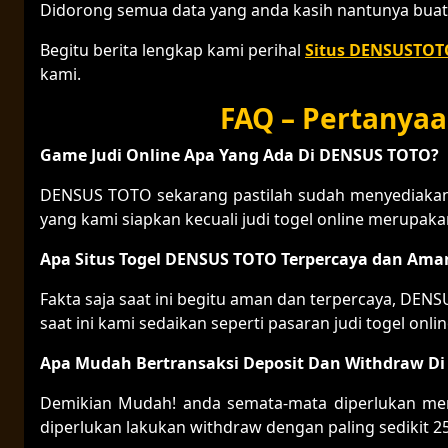
Didorong semua data yang anda kasih nantunya buat
Begitu berita lengkap kami perihal
Situs DENSUSTOT
kami.
FAQ – Pertanya
Game Judi Online Apa Yang Ada Di DENSUS TOTO?
DENSUS TOTO sekarang pastilah sudah menyediakan b
yang kami siapkan kecuali judi togel online merupakan 
Apa Situs Togel DENSUS TOTO Terpercaya dan Ama
Fakta saja saat ini begitu aman dan terpercaya, DE
saat ini kami sedaikan seperti pasaran judi togel on
Apa Mudah
Bert
ransaksi Deposit Dan Withdraw D
Demikian Mudah! anda semata-mata diperlukan me
diperlukan lakukan withdraw dengan paling sedikit 2