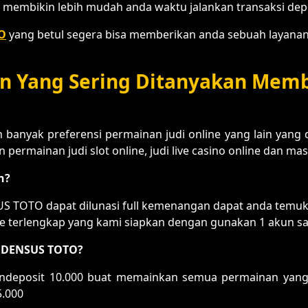
 membikin lebih mudah anda waktu jalankan transaksi dep
O
yang betul segera bisa memberikan anda sebuah layanan 
an Yang Sering Ditanyakan Me
anyak preferensi permainan judi online yang lain yang 
permainan judi slot online, judi live casino online dan mas
n?
NSUS TOTO dapat dilunasi full kemenangan dapat anda te
line terlengkap yang kami siapkan dengan gunakan 1 akun sa
i DENSUS TOTO?
ndeposit 10.000 buat memainkan semua permainan yang
5.000