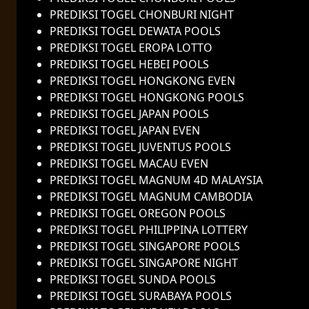
PREDIKSI TOGEL CHONBURI NIGHT
PREDIKSI TOGEL DEWATA POOLS
PREDIKSI TOGEL EROPA LOTTO
PREDIKSI TOGEL HEBEI POOLS
PREDIKSI TOGEL HONGKONG EVEN
PREDIKSI TOGEL HONGKONG POOLS
PREDIKSI TOGEL JAPAN POOLS
PREDIKSI TOGEL JAPAN EVEN
PREDIKSI TOGEL JUVENTUS POOLS
PREDIKSI TOGEL MACAU EVEN
PREDIKSI TOGEL MAGNUM 4D MALAYSIA
PREDIKSI TOGEL MAGNUM CAMBODIA
PREDIKSI TOGEL OREGON POOLS
PREDIKSI TOGEL PHILIPPINA LOTTERY
PREDIKSI TOGEL SINGAPORE POOLS
PREDIKSI TOGEL SINGAPORE NIGHT
PREDIKSI TOGEL SUNDA POOLS
PREDIKSI TOGEL SURABAYA POOLS