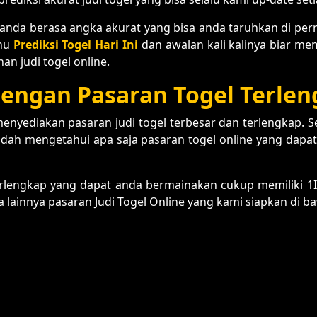
t anda berasa angka akurat yang bisa anda taruhkan di per
ahu
Prediksi Togel Hari Ini
dan awalan kali kalinya biar m
n judi togel online.
ngan Pasaran Togel Terlen
menyediakan pasaran judi togel terbesar dan terlengkap. S
h sudah mengetahui apa saja pasaran togel online yang d
erlengkap yang dapat anda bermainakan cukup memiliki 1
lainnya pasaran Judi Togel Online yang kami siapkan di baw