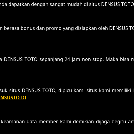
nda dapatkan dengan sangat mudah di situs DENSUS TOTO, 
ngin berasa bonus dan promo yang disiapkan oleh DENSUS
ya DENSUS TOTO sepanjang 24 jam non stop. Maka bisa
uk situs DENSUS TOTO, dipicu kami situs kami memiliki
 DENSUSTOTO
.
icu keamanan data member kami demikian dijaga begitu 