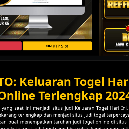
RTP Slot
: Keluaran Togel Hari
Online Terlengkap 202
yang saat ini menjadi situs judi Keluaran Togel Hari Ini
ekarang terlengkap dan menjadi situs judi togel terpercaya 
an buat menempatkan taruhan judi togel online di situ
rediksi akurat judi togel yang bisa selalu kami up-date seti