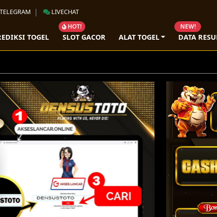
TELEGRAM
LIVECHAT
REDIKSI TOGEL
SLOT GACOR
ALAT TOGEL
DATA RESU