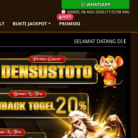
WHATSAPP
KAMIS, 06 AGU 2026 (
11:52:59 AM
)
LT
BUKTI JACKPOT
PROMOSI
SELAMAT DATANG DI
DENSUST