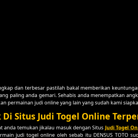
ngkap dan terbesar pastilah bakal memberikan keuntungan 
yang paling anda gemari. Sehabis anda menempatkan angka 
an permainan judi online yang lain yang sudah kami siapk
i Situs Judi Togel Online Ter
t anda temukan jikalau masuk dengan Situs
Judi Togel O
rmain judi togel online oleh sebab itu DENSUS TOTO sud