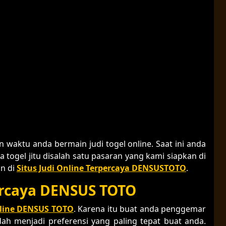
waktu anda bermain judi togel online. Saat ini anda
togel jitu disalah satu pasaran yang kami siapkan di
an di
Situs Judi Online Terpercaya DENSUSTOTO
.
percaya DENSUS TOTO
nline DENSUS TOTO
. Karena itu buat anda penggemar
ah menjadi preferensi yang paling tepat buat anda.