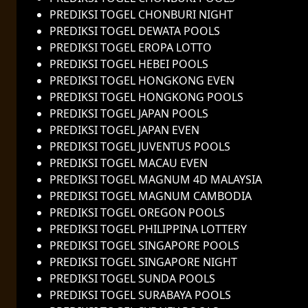
PREDIKSI TOGEL CHONBURI NIGHT
PREDIKSI TOGEL DEWATA POOLS
PREDIKSI TOGEL EROPA LOTTO
PREDIKSI TOGEL HEBEI POOLS
PREDIKSI TOGEL HONGKONG EVEN
PREDIKSI TOGEL HONGKONG POOLS
PREDIKSI TOGEL JAPAN POOLS
PREDIKSI TOGEL JAPAN EVEN
PREDIKSI TOGEL JUVENTUS POOLS
PREDIKSI TOGEL MACAU EVEN
PREDIKSI TOGEL MAGNUM 4D MALAYSIA
PREDIKSI TOGEL MAGNUM CAMBODIA
PREDIKSI TOGEL OREGON POOLS
PREDIKSI TOGEL PHILIPPINA LOTTERY
PREDIKSI TOGEL SINGAPORE POOLS
PREDIKSI TOGEL SINGAPORE NIGHT
PREDIKSI TOGEL SUNDA POOLS
PREDIKSI TOGEL SURABAYA POOLS