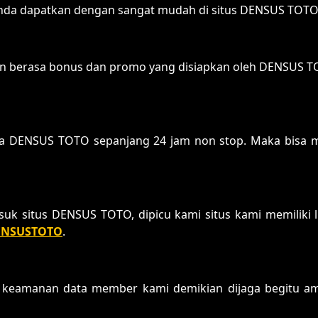
nda dapatkan dengan sangat mudah di situs DENSUS TOTO, 
ngin berasa bonus dan promo yang disiapkan oleh DENSUS
ya DENSUS TOTO sepanjang 24 jam non stop. Maka bisa
uk situs DENSUS TOTO, dipicu kami situs kami memiliki
 DENSUSTOTO
.
icu keamanan data member kami demikian dijaga begitu 