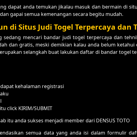
ng dapat anda temukan jikalau masuk dan bermain di sit
la dan gapai semua kemenangan secara begitu mudah.
n di Situs Judi Togel Terpercaya dan
ng sedang mencari bandar judi togel terpercaya dan tehn
ah dan gratis, meski demikian kalau anda belum ketahui 
upakan selangkah buat lakukan daftar di bandar togel te
O
a dapat kehalaman registrasi
laku
l
 itu click KIRIM/SUBMIT
sebab itu anda sukses menjadi member dari DENSUS TOTO
dasikan semua data yang anda isi dalam formulir dafta