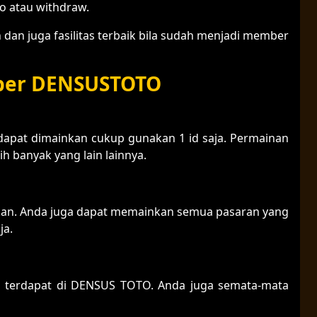
o atau withdraw.
dan juga fasilitas terbaik bila sudah menjadi member
mber DENSUSTOTO
dapat dimainkan cukup gunakan 1 id saja. Permainan
ih banyak yang lain lainnya.
mukan. Anda juga dapat memainkan semua pasaran yang
ja.
 terdapat di DENSUS TOTO. Anda juga semata-mata