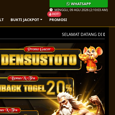
WHATSAPP
MINGGU, 09 AGU 2026 (
2:10:04 AM
)
LT
BUKTI JACKPOT
PROMOSI
SELAMAT DATANG DI
DENSUST