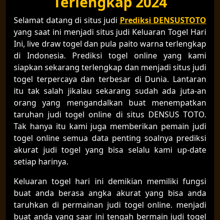
Terlengkap 2024
Selamat datang di situs judi
Prediksi DENSUSTOTO
yang saat ini menjadi situs judi Keluaran Togel Hari
Ini, live draw togel dan pula paito warna terlengkap
di Indonesia. Prediksi togel online yang kami
siapkan sekarang terlengkap dan menjadi situs judi
togel terpercaya dan terbesar di Dunia. Lantaran
itu tak salah jikalau sekarang sudah ada juta-an
orang yang mengandalkan buat menempatkan
taruhan judi togel online di situs DENSUS TOTO.
Tak hanya itu kami juga memberikan pemain judi
togel online semua data penting soalnya prediksi
akurat judi togel yang bisa selalu kami up-date
setiap harinya.
Keluaran togel hari ini demikian memiliki fungsi
buat anda berasa angka akurat yang bisa anda
taruhkan di permainan judi togel online. menjadi
buat anda yang saar ini tengah bermain judi togel