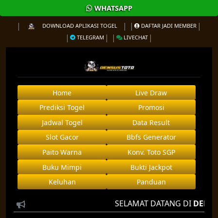
WHATSAPP
DOWNLOAD APLIKASI TOGEL
DAFTAR JADI MEMBER
TELEGRAM
LIVECHAT
Home
Live Draw
Prediksi Togel
Promosi
Jadwal Togel
Data Result
Slot Gacor
Bbfs Generator
Paito Warna
Konv. Toto SGP
Buku Mimpi
Bukti Jackpot
Keluhan
Panduan
SELAMAT DATANG DI
DENSUS