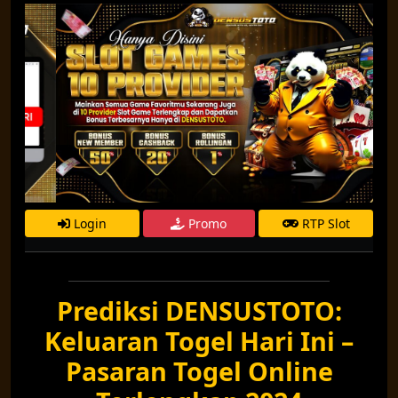
Login
Promo
RTP Slot
Prediksi DENSUSTOTO:
Keluaran Togel Hari Ini –
Pasaran Togel Online