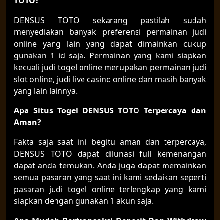
TOTO?
DENSUS TOTO sekarang pastilah sudah
menyediakan banyak preferensi permainan judi
online yang lain yang dapat dimainkan cukup
gunakan 1 id saja. Permainan yang kami siapkan
kecuali judi togel online merupakan permainan judi
slot online, judi live casino online dan masih banyak
yang lain lainnya.
Apa Situs Togel DENSUS TOTO Terpercaya dan
Aman?
Fakta saja saat ini begitu aman dan terpercaya,
DENSUS TOTO dapat dilunasi full kemenangan
dapat anda temukan. Anda juga dapat memainkan
semua pasaran yang saat ini kami sedaikan seperti
pasaran judi togel online terlengkap yang kami
siapkan dengan gunakan 1 akun saja.