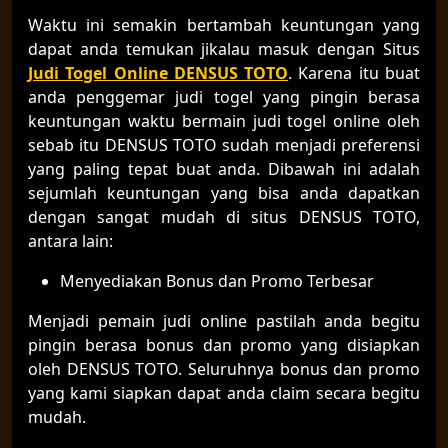
Waktu ini semakin bertambah keuntungan yang
dapat anda temukan jikalau masuk dengan Situs
Judi Togel Online DENSUS TOTO
. Karena itu buat
anda penggemar judi togel yang pingin berasa
keuntungan waktu bermain judi togel online oleh
sebab itu DENSUS TOTO sudah menjadi preferensi
yang paling tepat buat anda. Dibawah ini adalah
sejumlah keuntungan yang bisa anda dapatkan
dengan sangat mudah di situs DENSUS TOTO,
antara lain:
Menyediakan Bonus dan Promo Terbesar
Menjadi pemain judi online pastilah anda begitu
pingin berasa bonus dan promo yang disiapkan
oleh DENSUS TOTO. Seluruhnya bonus dan promo
yang kami siapkan dapat anda claim secara begitu
mudah.