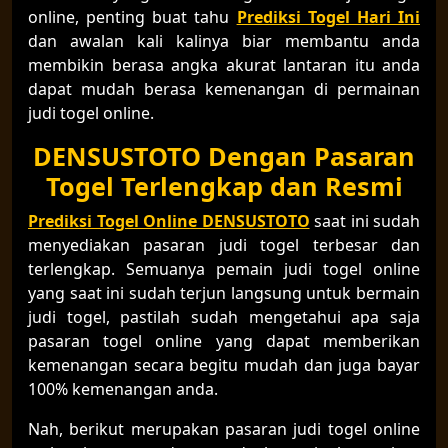
online, penting buat tahu
Prediksi Togel Hari Ini
dan awalan kali kalinya biar membantu anda
membikin berasa angka akurat lantaran itu anda
dapat mudah berasa kemenangan di permainan
judi togel online.
DENSUSTOTO Dengan Pasaran
Togel Terlengkap dan Resmi
Prediksi Togel Online DENSUSTOTO
saat ini sudah
menyediakan pasaran judi togel terbesar dan
terlengkap. Semuanya pemain judi togel online
yang saat ini sudah terjun langsung untuk bermain
judi togel, pastilah sudah mengetahui apa saja
pasaran togel online yang dapat memberikan
kemenangan secara begitu mudah dan juga bayar
100% kemenangan anda.
Nah, berikut merupakan pasaran judi togel online