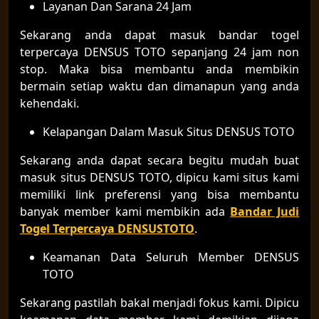
Layanan Dan Sarana 24 Jam
Sekarang anda dapat masuk bandar togel
terpercaya DENSUS TOTO sepanjang 24 jam non
stop. Maka bisa membantu anda membikin
bermain setiap waktu dan dimanapun yang anda
kehendaki.
Kelapangan Dalam Masuk Situs DENSUS TOTO
Sekarang anda dapat secara begitu mudah buat
masuk situs DENSUS TOTO, dipicu kami situs kami
memiliki link preferensi yang bisa membantu
banyak member kami membikin ada
Bandar Judi
Togel Terpercaya DENSUSTOTO
.
Keamanan Data Seluruh Member DENSUS
TOTO
Sekarang pastilah bakal menjadi fokus kami. Dipicu