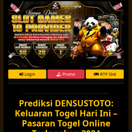
Login
Promo
RTP Slot
Prediksi DENSUSTOTO:
Keluaran Togel Hari Ini –
Pasaran Togel Online