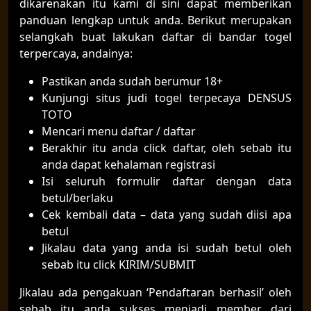
dikarenakan itu kami di sini dapat memberikan
panduan lengkap untuk anda. Berikut merupakan
selangkah buat lakukan daftar di bandar togel
terpercaya, andainya:
Pastikan anda sudah berumur 18+
Kunjungi situs judi togel terpecaya DENSUS
TOTO
Mencari menu daftar / daftar
Berakhir itu anda click daftar, oleh sebab itu
anda dapat kehalaman registrasi
Isi seluruh formulir daftar dengan data
betul/berlaku
Cek kembali data – data yang sudah diisi apa
betul
Jikalau data yang anda isi sudah betul oleh
sebab itu click KIRIM/SUBMIT
Jikalau ada pengakuan ‘Pendaftaran berhasil’ oleh
sebab itu anda sukses menjadi member dari