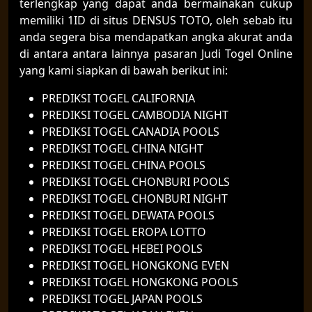
terlengkap yang dapat anda bermainakan cukup
memiliki 1ID di situs DENSUS TOTO, oleh sebab itu
anda segera bisa mendapatkan angka akurat anda
di antara antara lainnya pasaran Judi Togel Online
yang kami siapkan di bawah berikut ini:
PREDIKSI TOGEL CALIFORNIA
PREDIKSI TOGEL CAMBODIA NIGHT
PREDIKSI TOGEL CANADIA POOLS
PREDIKSI TOGEL CHINA NIGHT
PREDIKSI TOGEL CHINA POOLS
PREDIKSI TOGEL CHONBURI POOLS
PREDIKSI TOGEL CHONBURI NIGHT
PREDIKSI TOGEL DEWATA POOLS
PREDIKSI TOGEL EROPA LOTTO
PREDIKSI TOGEL HEBEI POOLS
PREDIKSI TOGEL HONGKONG EVEN
PREDIKSI TOGEL HONGKONG POOLS
PREDIKSI TOGEL JAPAN POOLS