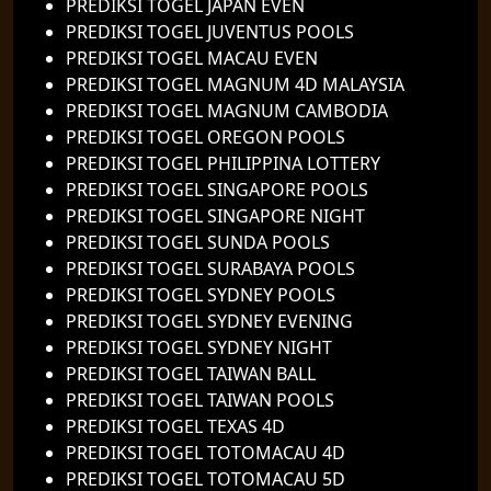
PREDIKSI TOGEL JAPAN EVEN
PREDIKSI TOGEL JUVENTUS POOLS
PREDIKSI TOGEL MACAU EVEN
PREDIKSI TOGEL MAGNUM 4D MALAYSIA
PREDIKSI TOGEL MAGNUM CAMBODIA
PREDIKSI TOGEL OREGON POOLS
PREDIKSI TOGEL PHILIPPINA LOTTERY
PREDIKSI TOGEL SINGAPORE POOLS
PREDIKSI TOGEL SINGAPORE NIGHT
PREDIKSI TOGEL SUNDA POOLS
PREDIKSI TOGEL SURABAYA POOLS
PREDIKSI TOGEL SYDNEY POOLS
PREDIKSI TOGEL SYDNEY EVENING
PREDIKSI TOGEL SYDNEY NIGHT
PREDIKSI TOGEL TAIWAN BALL
PREDIKSI TOGEL TAIWAN POOLS
PREDIKSI TOGEL TEXAS 4D
PREDIKSI TOGEL TOTOMACAU 4D
PREDIKSI TOGEL TOTOMACAU 5D