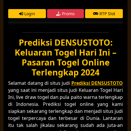
Login
Promo
RTP Slot
Prediksi DENSUSTOTO:
Keluaran Togel Hari Ini –
Pasaran Togel Online
Terlengkap 2024
Selamat datang di situs judi
Prediksi DENSUSTOTO
yang saat ini menjadi situs judi Keluaran Togel Hari
Ini, live draw togel dan pula paito warna terlengkap
di Indonesia. Prediksi togel online yang kami
siapkan sekarang terlengkap dan menjadi situs judi
togel terpercaya dan terbesar di Dunia. Lantaran
itu tak salah jikalau sekarang sudah ada juta-an