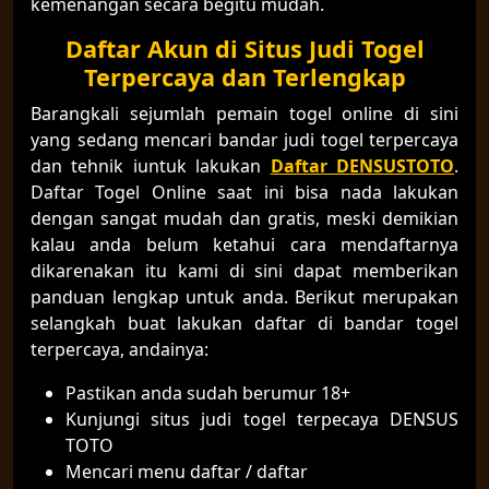
kemenangan secara begitu mudah.
Daftar Akun di Situs Judi Togel
Terpercaya dan Terlengkap
Barangkali sejumlah pemain togel online di sini
yang sedang mencari bandar judi togel terpercaya
dan tehnik iuntuk lakukan
Daftar DENSUSTOTO
.
Daftar Togel Online saat ini bisa nada lakukan
dengan sangat mudah dan gratis, meski demikian
kalau anda belum ketahui cara mendaftarnya
dikarenakan itu kami di sini dapat memberikan
panduan lengkap untuk anda. Berikut merupakan
selangkah buat lakukan daftar di bandar togel
terpercaya, andainya:
Pastikan anda sudah berumur 18+
Kunjungi situs judi togel terpecaya DENSUS
TOTO
Mencari menu daftar / daftar