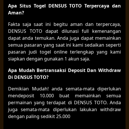
Apa Situs Togel DENSUS TOTO Terpercaya dan
Aman?
Fakta saja saat ini begitu aman dan terpercaya,
DENSUS TOTO dapat dilunasi full kemenangan
dapat anda temukan. Anda juga dapat memainkan
semua pasaran yang saat ini kami sedaikan seperti
pasaran judi togel online terlengkap yang kami
siapkan dengan gunakan 1 akun saja.
Apa Mudah
Bert
ransaksi Deposit Dan Withdraw
Di DENSUS TOTO?
Demikian Mudah! anda semata-mata diperlukan
mendeposit 10.000 buat memainkan semua
permainan yang terdapat di DENSUS TOTO. Anda
juga semata-mata diperlukan lakukan withdraw
dengan paling sedikit 25.000