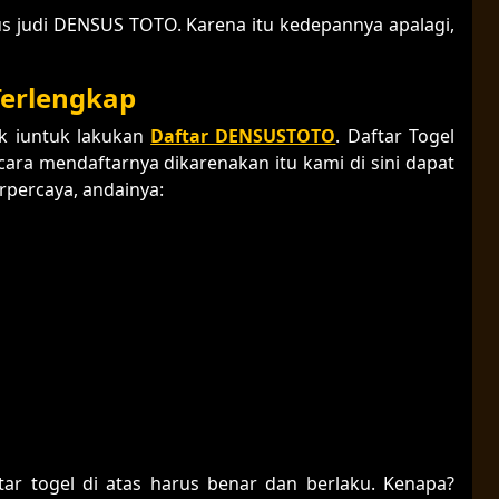
us judi DENSUS TOTO. Karena itu kedepannya apalagi,
 Terlengkap
ik iuntuk lakukan
Daftar DENSUSTOTO
. Daftar Togel
cara mendaftarnya dikarenakan itu kami di sini dapat
rpercaya, andainya:
r togel di atas harus benar dan berlaku. Kenapa?