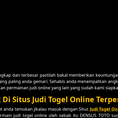
ngkap dan terbesar pastilah bakal memberikan keuntungan 
yang paling anda gemari. Sehabis anda menempatkan angka 
an permainan judi online yang lain yang sudah kami siapk
i Situs Judi Togel Online Ter
t anda temukan jikalau masuk dengan Situs
Judi Togel O
rmain judi togel online oleh sebab itu DENSUS TOTO sud