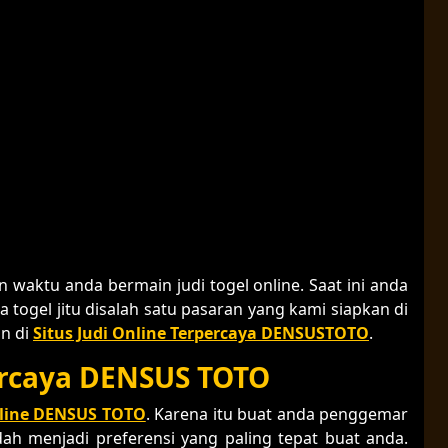
waktu anda bermain judi togel online. Saat ini anda
togel jitu disalah satu pasaran yang kami siapkan di
an di
Situs Judi Online Terpercaya DENSUSTOTO
.
percaya DENSUS TOTO
nline DENSUS TOTO
. Karena itu buat anda penggemar
ah menjadi preferensi yang paling tepat buat anda.