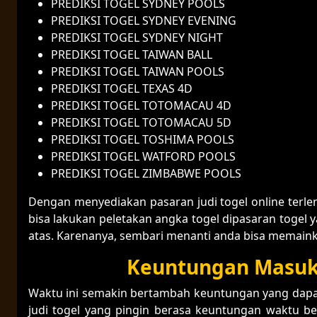
PREDIKSI TOGEL SYDNEY POOLS
PREDIKSI TOGEL SYDNEY EVENING
PREDIKSI TOGEL SYDNEY NIGHT
PREDIKSI TOGEL TAIWAN BALL
PREDIKSI TOGEL TAIWAN POOLS
PREDIKSI TOGEL TEXAS 4D
PREDIKSI TOGEL TOTOMACAU 4D
PREDIKSI TOGEL TOTOMACAU 5D
PREDIKSI TOGEL TOSHIMA POOLS
PREDIKSI TOGEL WATFORD POOLS
PREDIKSI TOGEL ZIMBABWE POOLS
Dengan menyediakan pasaran judi togel online terle
bisa lakukan peletakan angka togel dipasaran togel 
atas. Karenanya, sembari menanti anda bisa memaink
Keuntungan Masuk D
Waktu ini semakin bertambah keuntungan yang dapa
judi togel yang pingin berasa keuntungan waktu be