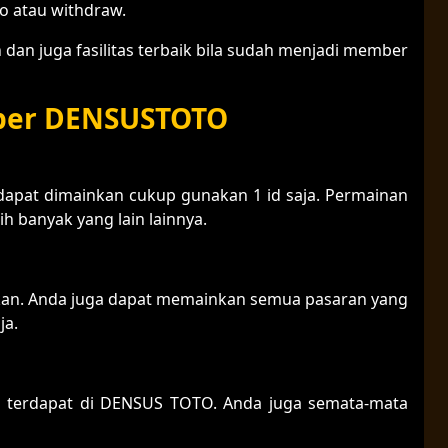
o atau withdraw.
dan juga fasilitas terbaik bila sudah menjadi member
mber DENSUSTOTO
dapat dimainkan cukup gunakan 1 id saja. Permainan
ih banyak yang lain lainnya.
mukan. Anda juga dapat memainkan semua pasaran yang
ja.
 terdapat di DENSUS TOTO. Anda juga semata-mata