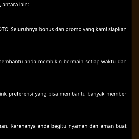
antara lain:
 TOTO. Seluruhnya bonus dan promo yang kami siapkan
 membantu anda membikin bermain setiap waktu dan
 link preferensi yang bisa membantu banyak member
aman. Karenanya anda begitu nyaman dan aman buat