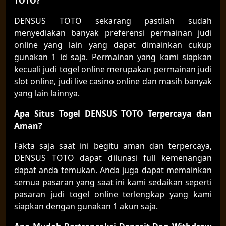
TOTO?
DENSUS TOTO sekarang pastilah sudah
menyediakan banyak preferensi permainan judi
online yang lain yang dapat dimainkan cukup
gunakan 1 id saja. Permainan yang kami siapkan
kecuali judi togel online merupakan permainan judi
slot online, judi live casino online dan masih banyak
yang lain lainnya.
Apa Situs Togel DENSUS TOTO Terpercaya dan
Aman?
Fakta saja saat ini begitu aman dan terpercaya,
DENSUS TOTO dapat dilunasi full kemenangan
dapat anda temukan. Anda juga dapat memainkan
semua pasaran yang saat ini kami sedaikan seperti
pasaran judi togel online terlengkap yang kami
siapkan dengan gunakan 1 akun saja.