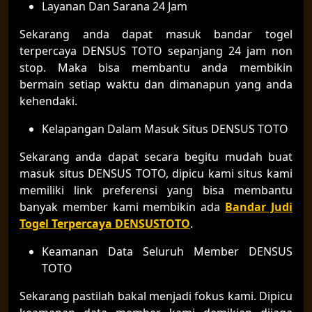
Layanan Dan Sarana 24 Jam
Sekarang anda dapat masuk bandar togel
terpercaya DENSUS TOTO sepanjang 24 jam non
stop. Maka bisa membantu anda membikin
bermain setiap waktu dan dimanapun yang anda
kehendaki.
Kelapangan Dalam Masuk Situs DENSUS TOTO
Sekarang anda dapat secara begitu mudah buat
masuk situs DENSUS TOTO, dipicu kami situs kami
memiliki link preferensi yang bisa membantu
banyak member kami membikin ada
Bandar Judi
Togel Terpercaya DENSUSTOTO
.
Keamanan Data Seluruh Member DENSUS
TOTO
Sekarang pastilah bakal menjadi fokus kami. Dipicu