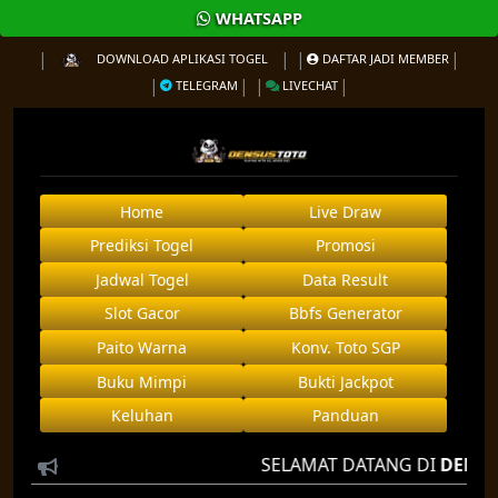
WHATSAPP
DOWNLOAD APLIKASI TOGEL
DAFTAR JADI MEMBER
TELEGRAM
LIVECHAT
Home
Live Draw
Prediksi Togel
Promosi
Jadwal Togel
Data Result
Slot Gacor
Bbfs Generator
Paito Warna
Konv. Toto SGP
Buku Mimpi
Bukti Jackpot
Keluhan
Panduan
SELAMAT DATANG DI
DENSUS