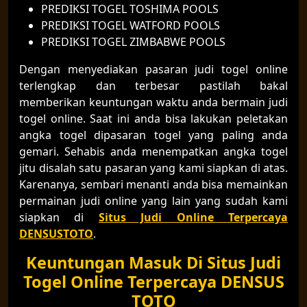
PREDIKSI TOGEL TOSHIMA POOLS
PREDIKSI TOGEL WATFORD POOLS
PREDIKSI TOGEL ZIMBABWE POOLS
Dengan menyediakan pasaran judi togel online
terlengkap dan terbesar pastilah bakal
memberikan keuntungan waktu anda bermain judi
togel online. Saat ini anda bisa lakukan peletakan
angka togel dipasaran togel yang paling anda
gemari. Sehabis anda menempatkan angka togel
jitu disalah satu pasaran yang kami siapkan di atas.
Karenanya, sembari menanti anda bisa memainkan
permainan judi online yang lain yang sudah kami
siapkan di
Situs Judi Online Terpercaya
DENSUSTOTO
.
Keuntungan Masuk Di Situs Judi
Togel Online Terpercaya DENSUS
TOTO