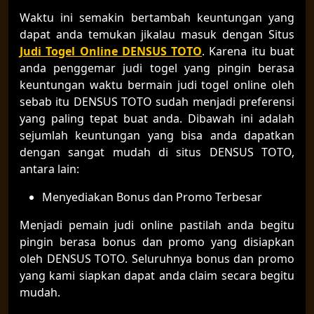
Waktu ini semakin bertambah keuntungan yang
dapat anda temukan jikalau masuk dengan Situs
Judi Togel Online DENSUS TOTO
. Karena itu buat
anda penggemar judi togel yang pingin berasa
keuntungan waktu bermain judi togel online oleh
sebab itu DENSUS TOTO sudah menjadi preferensi
yang paling tepat buat anda. Dibawah ini adalah
sejumlah keuntungan yang bisa anda dapatkan
dengan sangat mudah di situs DENSUS TOTO,
antara lain:
Menyediakan Bonus dan Promo Terbesar
Menjadi pemain judi online pastilah anda begitu
pingin berasa bonus dan promo yang disiapkan
oleh DENSUS TOTO. Seluruhnya bonus dan promo
yang kami siapkan dapat anda claim secara begitu
mudah.