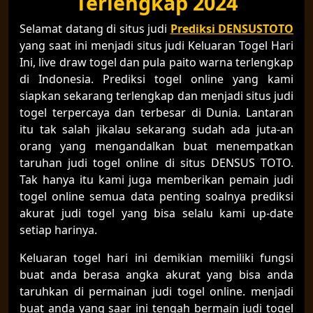
Terlengkap 2024
Selamat datang di situs judi
Prediksi DENSUSTOTO
yang saat ini menjadi situs judi Keluaran Togel Hari
Ini, live draw togel dan pula paito warna terlengkap
di Indonesia. Prediksi togel online yang kami
siapkan sekarang terlengkap dan menjadi situs judi
togel terpercaya dan terbesar di Dunia. Lantaran
itu tak salah jikalau sekarang sudah ada juta-an
orang yang mengandalkan buat menempatkan
taruhan judi togel online di situs DENSUS TOTO.
Tak hanya itu kami juga memberikan pemain judi
togel online semua data penting soalnya prediksi
akurat judi togel yang bisa selalu kami up-date
setiap harinya.
Keluaran togel hari ini demikian memiliki fungsi
buat anda berasa angka akurat yang bisa anda
taruhkan di permainan judi togel online. menjadi
buat anda yang saar ini tengah bermain judi togel