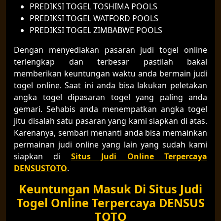
PREDIKSI TOGEL TOSHIMA POOLS
PREDIKSI TOGEL WATFORD POOLS
PREDIKSI TOGEL ZIMBABWE POOLS
Dengan menyediakan pasaran judi togel online
terlengkap dan terbesar pastilah bakal
memberikan keuntungan waktu anda bermain judi
togel online. Saat ini anda bisa lakukan peletakan
angka togel dipasaran togel yang paling anda
gemari. Sehabis anda menempatkan angka togel
jitu disalah satu pasaran yang kami siapkan di atas.
Karenanya, sembari menanti anda bisa memainkan
permainan judi online yang lain yang sudah kami
siapkan di
Situs Judi Online Terpercaya
DENSUSTOTO
.
Keuntungan Masuk Di Situs Judi
Togel Online Terpercaya DENSUS
TOTO