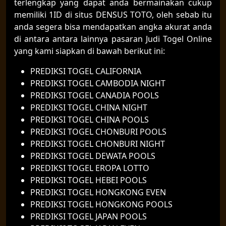
terlengkap yang dapat anda bermainakan cukup
memiliki 1ID di situs DENSUS TOTO, oleh sebab itu
anda segera bisa mendapatkan angka akurat anda
di antara antara lainnya pasaran Judi Togel Online
yang kami siapkan di bawah berikut ini:
PREDIKSI TOGEL CALIFORNIA
PREDIKSI TOGEL CAMBODIA NIGHT
PREDIKSI TOGEL CANADIA POOLS
PREDIKSI TOGEL CHINA NIGHT
PREDIKSI TOGEL CHINA POOLS
PREDIKSI TOGEL CHONBURI POOLS
PREDIKSI TOGEL CHONBURI NIGHT
PREDIKSI TOGEL DEWATA POOLS
PREDIKSI TOGEL EROPA LOTTO
PREDIKSI TOGEL HEBEI POOLS
PREDIKSI TOGEL HONGKONG EVEN
PREDIKSI TOGEL HONGKONG POOLS
PREDIKSI TOGEL JAPAN POOLS