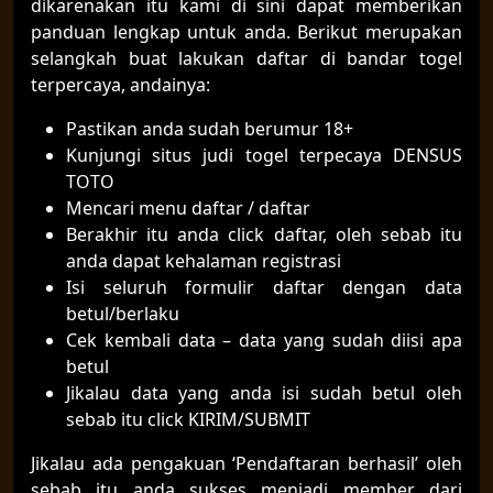
dikarenakan itu kami di sini dapat memberikan
panduan lengkap untuk anda. Berikut merupakan
selangkah buat lakukan daftar di bandar togel
terpercaya, andainya:
Pastikan anda sudah berumur 18+
Kunjungi situs judi togel terpecaya DENSUS
TOTO
Mencari menu daftar / daftar
Berakhir itu anda click daftar, oleh sebab itu
anda dapat kehalaman registrasi
Isi seluruh formulir daftar dengan data
betul/berlaku
Cek kembali data – data yang sudah diisi apa
betul
Jikalau data yang anda isi sudah betul oleh
sebab itu click KIRIM/SUBMIT
Jikalau ada pengakuan ‘Pendaftaran berhasil’ oleh
sebab itu anda sukses menjadi member dari