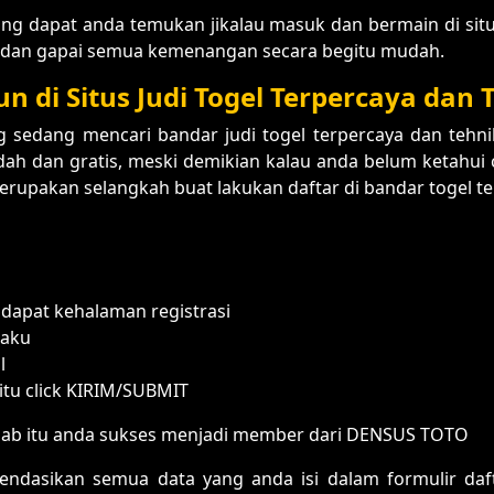
ng dapat anda temukan jikalau masuk dan bermain di sit
la dan gapai semua kemenangan secara begitu mudah.
n di Situs Judi Togel Terpercaya dan
ng sedang mencari bandar judi togel terpercaya dan tehn
ah dan gratis, meski demikian kalau anda belum ketahui 
upakan selangkah buat lakukan daftar di bandar togel te
O
a dapat kehalaman registrasi
laku
l
 itu click KIRIM/SUBMIT
sebab itu anda sukses menjadi member dari DENSUS TOTO
dasikan semua data yang anda isi dalam formulir dafta