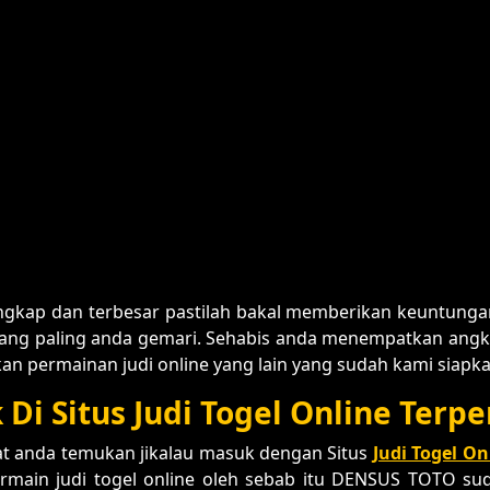
ngkap dan terbesar pastilah bakal memberikan keuntungan 
yang paling anda gemari. Sehabis anda menempatkan angka 
an permainan judi online yang lain yang sudah kami siapk
i Situs Judi Togel Online Ter
t anda temukan jikalau masuk dengan Situs
Judi Togel O
rmain judi togel online oleh sebab itu DENSUS TOTO sud