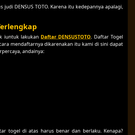
us judi DENSUS TOTO. Karena itu kedepannya apalagi,
 Terlengkap
ik iuntuk lakukan
Daftar DENSUSTOTO
. Daftar Togel
cara mendaftarnya dikarenakan itu kami di sini dapat
rpercaya, andainya:
r togel di atas harus benar dan berlaku. Kenapa?