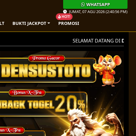
WHATSAPP
JUMAT, 07 AGU 2026 (
2:40:57 PM
)
LT
BUKTI JACKPOT
PROMOSI
SELAMAT DATANG DI
DENSUST