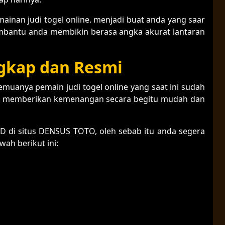
mainan judi togel online. menjadi buat anda yang saar
embantu anda membikin berasa angka akurat lantaran
gkap dan Resmi
emuanya pemain judi togel online yang saat ini sudah
apat memberikan kemenangan secara begitu mudah dan
ID di situs DENSUS TOTO, oleh sebab itu anda segera
ah berikut ini: