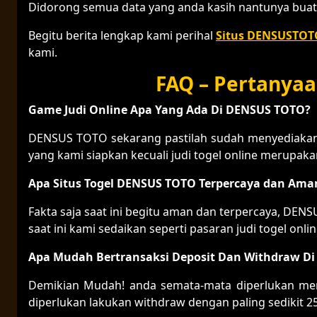
Didorong semua data yang anda kasih nantunya buat
Begitu berita lengkap kami perihal
Situs DENSUSTOT
kami.
FAQ – Pertanya
Game Judi Online Apa Yang Ada Di DENSUS TOTO?
DENSUS TOTO sekarang pastilah sudah menyediakan b
yang kami siapkan kecuali judi togel online merupakan 
Apa Situs Togel DENSUS TOTO Terpercaya dan Ama
Fakta saja saat ini begitu aman dan terpercaya, DE
saat ini kami sedaikan seperti pasaran judi togel on
Apa Mudah
Bert
ransaksi Deposit Dan Withdraw D
Demikian Mudah! anda semata-mata diperlukan me
diperlukan lakukan withdraw dengan paling sedikit 2