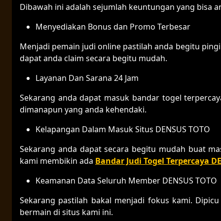
Dibawah ini adalah sejumlah keuntungan yang bisa a
Menyediakan Bonus dan Promo Terbesar
Menjadi pemain judi online pastilah anda begitu pi
dapat anda claim secara begitu mudah.
Layanan Dan Sarana 24 Jam
Sekarang anda dapat masuk bandar togel terperca
dimanapun yang anda kehendaki.
Kelapangan Dalam Masuk Situs DENSUS TOTO
Sekarang anda dapat secara begitu mudah buat mas
kami membikin ada
Bandar Judi Togel Terpercaya
Keamanan Data Seluruh Member DENSUS TOTO
Sekarang pastilah bakal menjadi fokus kami. Dip
bermain di situs kami ini.