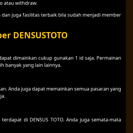
o atau withdraw.
dan juga fasilitas terbaik bila sudah menjadi member
mber DENSUSTOTO
dapat dimainkan cukup gunakan 1 id saja. Permainan
ih banyak yang lain lainnya.
mukan. Anda juga dapat memainkan semua pasaran yang
ja.
 terdapat di DENSUS TOTO. Anda juga semata-mata