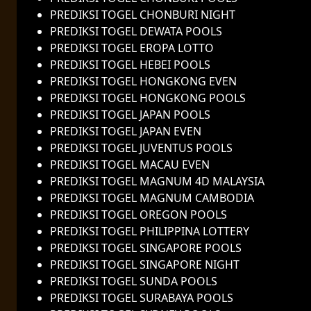
PREDIKSI TOGEL CHONBURI NIGHT
PREDIKSI TOGEL DEWATA POOLS
PREDIKSI TOGEL EROPA LOTTO
PREDIKSI TOGEL HEBEI POOLS
PREDIKSI TOGEL HONGKONG EVEN
PREDIKSI TOGEL HONGKONG POOLS
PREDIKSI TOGEL JAPAN POOLS
PREDIKSI TOGEL JAPAN EVEN
PREDIKSI TOGEL JUVENTUS POOLS
PREDIKSI TOGEL MACAU EVEN
PREDIKSI TOGEL MAGNUM 4D MALAYSIA
PREDIKSI TOGEL MAGNUM CAMBODIA
PREDIKSI TOGEL OREGON POOLS
PREDIKSI TOGEL PHILIPPINA LOTTERY
PREDIKSI TOGEL SINGAPORE POOLS
PREDIKSI TOGEL SINGAPORE NIGHT
PREDIKSI TOGEL SUNDA POOLS
PREDIKSI TOGEL SURABAYA POOLS