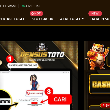
TELEGRAM
LIVECHAT
REDIKSI TOGEL
SLOT GACOR
ALAT TOGEL
DATA RESU