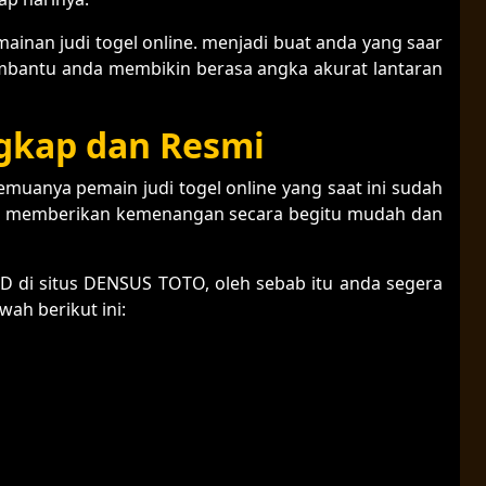
mainan judi togel online. menjadi buat anda yang saar
embantu anda membikin berasa angka akurat lantaran
gkap dan Resmi
emuanya pemain judi togel online yang saat ini sudah
apat memberikan kemenangan secara begitu mudah dan
ID di situs DENSUS TOTO, oleh sebab itu anda segera
ah berikut ini: