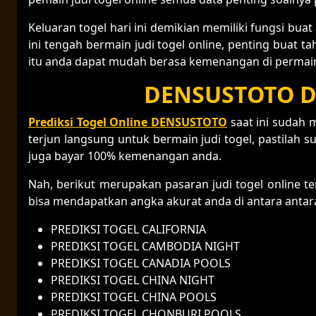
Keluaran togel hari ini demikian memiliki fungsi bua
ini tengah bermain judi togel online, penting buat t
itu anda dapat mudah berasa kemenangan di permaina
DENSUSTOTO De
Prediksi Togel Online DENSUSTOTO
saat ini sudah 
terjun langsung untuk bermain judi togel, pastila
juga bayar 100% kemenangan anda.
Nah, berikut merupakan pasaran judi togel online t
bisa mendapatkan angka akurat anda di antara antara 
PREDIKSI TOGEL CALIFORNIA
PREDIKSI TOGEL CAMBODIA NIGHT
PREDIKSI TOGEL CANADIA POOLS
PREDIKSI TOGEL CHINA NIGHT
PREDIKSI TOGEL CHINA POOLS
PREDIKSI TOGEL CHONBURI POOLS