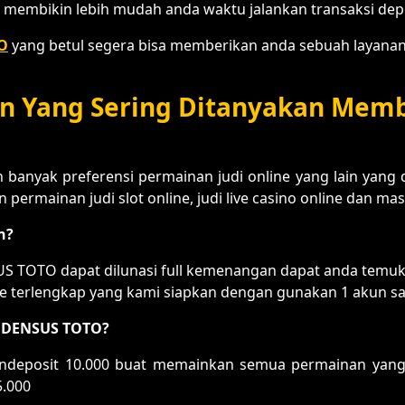
 membikin lebih mudah anda waktu jalankan transaksi dep
O
yang betul segera bisa memberikan anda sebuah layanan 
an Yang Sering Ditanyakan Me
anyak preferensi permainan judi online yang lain yang 
permainan judi slot online, judi live casino online dan mas
n?
NSUS TOTO dapat dilunasi full kemenangan dapat anda te
line terlengkap yang kami siapkan dengan gunakan 1 akun sa
i DENSUS TOTO?
ndeposit 10.000 buat memainkan semua permainan yang
5.000