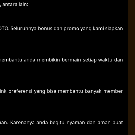
antara lain:
 TOTO. Seluruhnya bonus dan promo yang kami siapkan
 membantu anda membikin bermain setiap waktu dan
 link preferensi yang bisa membantu banyak member
aman. Karenanya anda begitu nyaman dan aman buat