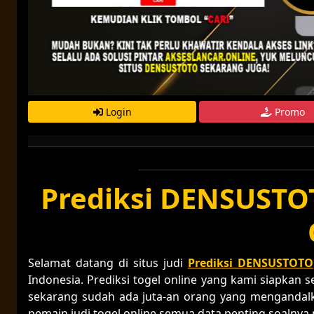
…
Login
Promo
Prediksi DENSUSTOTO
Selamat datang di situs judi
Prediksi DENSUSTOTO
Indonesia. Prediksi togel online yang kami siapkan s
sekarang sudah ada juta-an orang yang mengandalk
pemain judi togel online semua data penting soalnya p