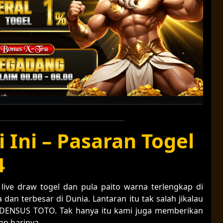
 Ini – Pasaran Togel
4
, live draw togel dan pula paito warna terlengkap di
dan terbesar di Dunia. Lantaran itu tak salah jikalau
s DENSUS TOTO. Tak hanya itu kami juga memberikan
ap harinya.