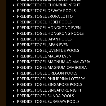
PREDIKSI TOGEL CHONBURI NIGHT
PREDIKSI TOGEL DEWATA POOLS
PREDIKSI TOGEL EROPA LOTTO
PREDIKSI TOGEL HEBEI POOLS
PREDIKSI TOGEL HONGKONG EVEN
PREDIKSI TOGEL HONGKONG POOLS
PREDIKSI TOGEL JAPAN POOLS
PREDIKSI TOGEL JAPAN EVEN
PREDIKSI TOGEL JUVENTUS POOLS
PREDIKSI TOGEL MACAU EVEN
PREDIKSI TOGEL MAGNUM 4D MALAYSIA
PREDIKSI TOGEL MAGNUM CAMBODIA
PREDIKSI TOGEL OREGON POOLS
PREDIKSI TOGEL PHILIPPINA LOTTERY
PREDIKSI TOGEL SINGAPORE POOLS
PREDIKSI TOGEL SINGAPORE NIGHT
PREDIKSI TOGEL SUNDA POOLS
PREDIKSI TOGEL SURABAYA POOLS