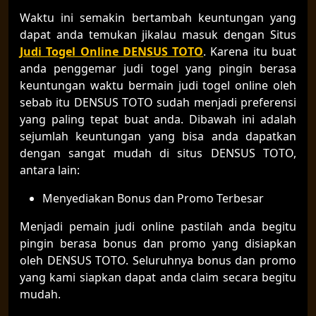
Waktu ini semakin bertambah keuntungan yang
dapat anda temukan jikalau masuk dengan Situs
Judi Togel Online DENSUS TOTO
. Karena itu buat
anda penggemar judi togel yang pingin berasa
keuntungan waktu bermain judi togel online oleh
sebab itu DENSUS TOTO sudah menjadi preferensi
yang paling tepat buat anda. Dibawah ini adalah
sejumlah keuntungan yang bisa anda dapatkan
dengan sangat mudah di situs DENSUS TOTO,
antara lain:
Menyediakan Bonus dan Promo Terbesar
Menjadi pemain judi online pastilah anda begitu
pingin berasa bonus dan promo yang disiapkan
oleh DENSUS TOTO. Seluruhnya bonus dan promo
yang kami siapkan dapat anda claim secara begitu
mudah.