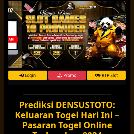
Login
Promo
RTP Slot
Prediksi DENSUSTOTO:
Keluaran Togel Hari Ini –
Pasaran Togel Online