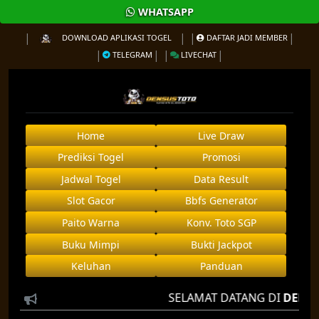
WHATSAPP
DOWNLOAD APLIKASI TOGEL
DAFTAR JADI MEMBER
TELEGRAM
LIVECHAT
Home
Live Draw
Prediksi Togel
Promosi
Jadwal Togel
Data Result
Slot Gacor
Bbfs Generator
Paito Warna
Konv. Toto SGP
Buku Mimpi
Bukti Jackpot
Keluhan
Panduan
SELAMAT DATANG DI
DENSUS