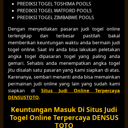
PREDIKSI TOGEL TOSHIMA POOLS
PREDIKSI TOGEL WATFORD POOLS
PREDIKSI TOGEL ZIMBABWE POOLS
Dengan menyediakan pasaran judi togel online
terlengkap dan terbesar pastilah bakal
memberikan keuntungan waktu anda bermain judi
togel online. Saat ini anda bisa lakukan peletakan
angka togel dipasaran togel yang paling anda
gemari. Sehabis anda menempatkan angka togel
jitu disalah satu pasaran yang kami siapkan di atas.
Karenanya, sembari menanti anda bisa memainkan
permainan judi online yang lain yang sudah kami
siapkan di
Situs Judi Online Terpercaya
DENSUSTOTO
.
Keuntungan Masuk Di Situs Judi
Togel Online Terpercaya DENSUS
TOTO