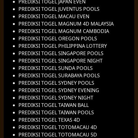
PREDIKSI TOGEL JAPAN EVEN
PREDIKSI TOGEL JUVENTUS POOLS
PREDIKSI TOGEL MACAU EVEN
PREDIKSI TOGEL MAGNUM 4D MALAYSIA
PREDIKSI TOGEL MAGNUM CAMBODIA
PREDIKSI TOGEL OREGON POOLS
PREDIKSI TOGEL PHILIPPINA LOTTERY
PREDIKSI TOGEL SINGAPORE POOLS
PREDIKSI TOGEL SINGAPORE NIGHT
PREDIKSI TOGEL SUNDA POOLS
PREDIKSI TOGEL SURABAYA POOLS
PREDIKSI TOGEL SYDNEY POOLS
PREDIKSI TOGEL SYDNEY EVENING
PREDIKSI TOGEL SYDNEY NIGHT
PREDIKSI TOGEL TAIWAN BALL
PREDIKSI TOGEL TAIWAN POOLS
PREDIKSI TOGEL TEXAS 4D
PREDIKSI TOGEL TOTOMACAU 4D
PREDIKSI TOGEL TOTOMACAU 5D