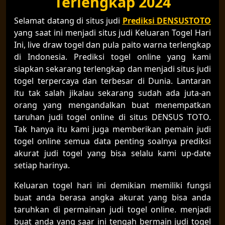
Terlengkap 2024
Selamat datang di situs judi
Prediksi DENSUSTOTO
yang saat ini menjadi situs judi Keluaran Togel Hari
Ini, live draw togel dan pula paito warna terlengkap
di Indonesia. Prediksi togel online yang kami
siapkan sekarang terlengkap dan menjadi situs judi
togel terpercaya dan terbesar di Dunia. Lantaran
itu tak salah jikalau sekarang sudah ada juta-an
orang yang mengandalkan buat menempatkan
taruhan judi togel online di situs DENSUS TOTO.
Tak hanya itu kami juga memberikan pemain judi
togel online semua data penting soalnya prediksi
akurat judi togel yang bisa selalu kami up-date
setiap harinya.
Keluaran togel hari ini demikian memiliki fungsi
buat anda berasa angka akurat yang bisa anda
taruhkan di permainan judi togel online. menjadi
buat anda yang saar ini tengah bermain judi togel