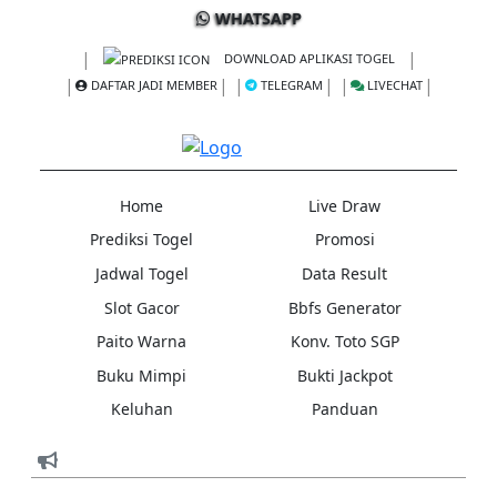
WHATSAPP
DOWNLOAD APLIKASI TOGEL
DAFTAR JADI MEMBER
TELEGRAM
LIVECHAT
Home
Live Draw
Prediksi Togel
Promosi
Jadwal Togel
Data Result
Slot Gacor
Bbfs Generator
Paito Warna
Konv. Toto SGP
Buku Mimpi
Bukti Jackpot
Keluhan
Panduan
SELAMAT DATANG DI
DENSU