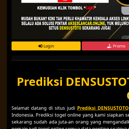
Login
Promo
Prediksi DENSUSTOTO
Selamat datang di situs judi
Prediksi DENSUSTOTO
Indonesia. Prediksi togel online yang kami siapkan s
sekarang sudah ada juta-an orang yang mengandalk
pemain judi togel online semua data penting soalnya p