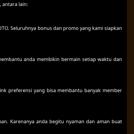
antara lain:
 TOTO. Seluruhnya bonus dan promo yang kami siapkan
 membantu anda membikin bermain setiap waktu dan
 link preferensi yang bisa membantu banyak member
aman. Karenanya anda begitu nyaman dan aman buat