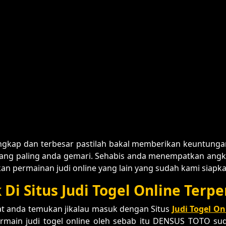
ngkap dan terbesar pastilah bakal memberikan keuntungan 
yang paling anda gemari. Sehabis anda menempatkan angka 
an permainan judi online yang lain yang sudah kami siapk
i Situs Judi Togel Online Ter
t anda temukan jikalau masuk dengan Situs
Judi Togel O
rmain judi togel online oleh sebab itu DENSUS TOTO sud