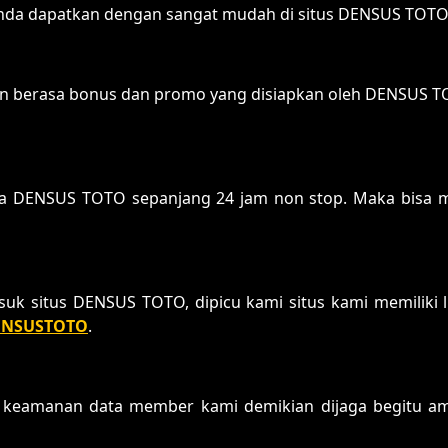
nda dapatkan dengan sangat mudah di situs DENSUS TOTO, 
ngin berasa bonus dan promo yang disiapkan oleh DENSUS
ya DENSUS TOTO sepanjang 24 jam non stop. Maka bisa
uk situs DENSUS TOTO, dipicu kami situs kami memiliki
 DENSUSTOTO
.
icu keamanan data member kami demikian dijaga begitu 