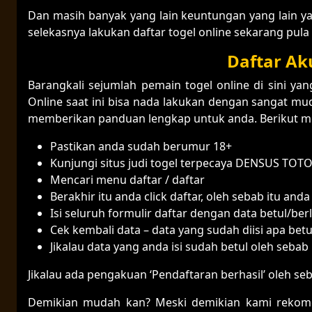
Dan masih banyak yang lain keuntungan yang lain ya
selekasnya lakukan daftar togel online sekarang pu
Daftar Aku
Barangkali sejumlah pemain togel online di sini ya
Online saat ini bisa nada lakukan dengan sangat mud
memberikan panduan lengkap untuk anda. Berikut mer
Pastikan anda sudah berumur 18+
Kunjungi situs judi togel terpecaya DENSUS TOT
Mencari menu daftar / daftar
Berakhir itu anda click daftar, oleh sebab itu and
Isi seluruh formulir daftar dengan data betul/ber
Cek kembali data – data yang sudah diisi apa betu
Jikalau data yang anda isi sudah betul oleh sebab
Jikalau ada pengakuan ‘Pendaftaran berhasil’ oleh 
Demikian mudah kan? Meski demikian kami rekomen