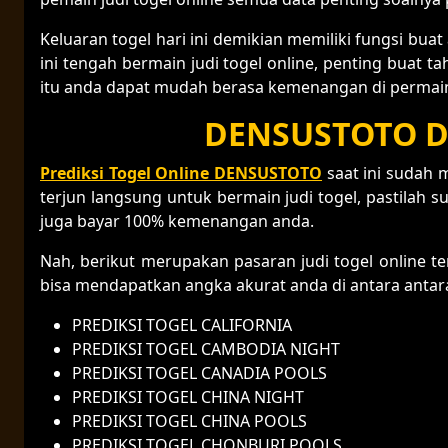
Keluaran togel hari ini demikian memiliki fungsi bua
ini tengah bermain judi togel online, penting buat t
itu anda dapat mudah berasa kemenangan di permaina
DENSUSTOTO De
Prediksi Togel Online DENSUSTOTO
saat ini sudah 
terjun langsung untuk bermain judi togel, pastila
juga bayar 100% kemenangan anda.
Nah, berikut merupakan pasaran judi togel online t
bisa mendapatkan angka akurat anda di antara antara 
PREDIKSI TOGEL CALIFORNIA
PREDIKSI TOGEL CAMBODIA NIGHT
PREDIKSI TOGEL CANADIA POOLS
PREDIKSI TOGEL CHINA NIGHT
PREDIKSI TOGEL CHINA POOLS
PREDIKSI TOGEL CHONBURI POOLS