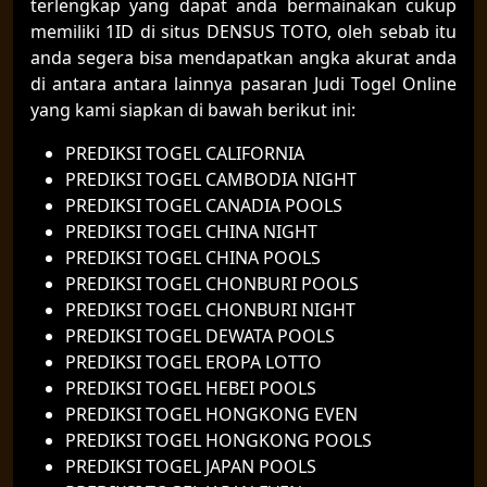
terlengkap yang dapat anda bermainakan cukup
memiliki 1ID di situs DENSUS TOTO, oleh sebab itu
anda segera bisa mendapatkan angka akurat anda
di antara antara lainnya pasaran Judi Togel Online
yang kami siapkan di bawah berikut ini:
PREDIKSI TOGEL CALIFORNIA
PREDIKSI TOGEL CAMBODIA NIGHT
PREDIKSI TOGEL CANADIA POOLS
PREDIKSI TOGEL CHINA NIGHT
PREDIKSI TOGEL CHINA POOLS
PREDIKSI TOGEL CHONBURI POOLS
PREDIKSI TOGEL CHONBURI NIGHT
PREDIKSI TOGEL DEWATA POOLS
PREDIKSI TOGEL EROPA LOTTO
PREDIKSI TOGEL HEBEI POOLS
PREDIKSI TOGEL HONGKONG EVEN
PREDIKSI TOGEL HONGKONG POOLS
PREDIKSI TOGEL JAPAN POOLS