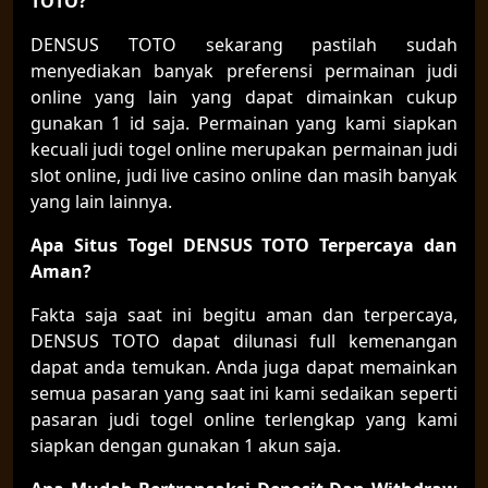
TOTO?
DENSUS TOTO sekarang pastilah sudah
menyediakan banyak preferensi permainan judi
online yang lain yang dapat dimainkan cukup
gunakan 1 id saja. Permainan yang kami siapkan
kecuali judi togel online merupakan permainan judi
slot online, judi live casino online dan masih banyak
yang lain lainnya.
Apa Situs Togel DENSUS TOTO Terpercaya dan
Aman?
Fakta saja saat ini begitu aman dan terpercaya,
DENSUS TOTO dapat dilunasi full kemenangan
dapat anda temukan. Anda juga dapat memainkan
semua pasaran yang saat ini kami sedaikan seperti
pasaran judi togel online terlengkap yang kami
siapkan dengan gunakan 1 akun saja.