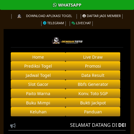
WHATSAPP
DOWNLOAD APLIKASI TOGEL
DAFTAR JADI MEMBER
TELEGRAM
LIVECHAT
Home
Live Draw
Prediksi Togel
Promosi
Jadwal Togel
Data Result
Slot Gacor
Bbfs Generator
Paito Warna
Konv. Toto SGP
Buku Mimpi
Bukti Jackpot
Keluhan
Panduan
SELAMAT DATANG DI
DENSUS