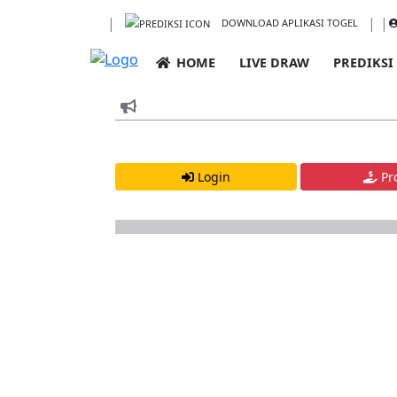
DOWNLOAD APLIKASI TOGEL
HOME
LIVE DRAW
PREDIKSI
Login
Pr
Prediksi DEN
Pasaran
Selamat datang di situs judi
Prediksi 