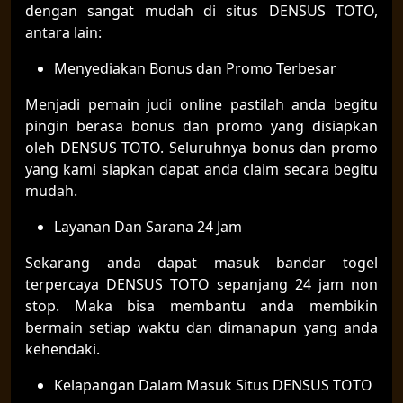
dengan sangat mudah di situs DENSUS TOTO,
antara lain:
Menyediakan Bonus dan Promo Terbesar
Menjadi pemain judi online pastilah anda begitu
pingin berasa bonus dan promo yang disiapkan
oleh DENSUS TOTO. Seluruhnya bonus dan promo
yang kami siapkan dapat anda claim secara begitu
mudah.
Layanan Dan Sarana 24 Jam
Sekarang anda dapat masuk bandar togel
terpercaya DENSUS TOTO sepanjang 24 jam non
stop. Maka bisa membantu anda membikin
bermain setiap waktu dan dimanapun yang anda
kehendaki.
Kelapangan Dalam Masuk Situs DENSUS TOTO