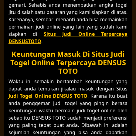
gemari. Sehabis anda menempatkan angka togel
jitu disalah satu pasaran yang kami siapkan di atas.
Karenanya, sembari menanti anda bisa memainkan
permainan judi online yang lain yang sudah kami
siapkan di
Situs Judi Online Terpercaya
DENSUSTOTO
.
Keuntungan Masuk Di Situs Judi
Togel Online Terpercaya DENSUS
TOTO
Waktu ini semakin bertambah keuntungan yang
dapat anda temukan jikalau masuk dengan Situs
Judi Togel Online DENSUS TOTO
. Karena itu buat
anda penggemar judi togel yang pingin berasa
keuntungan waktu bermain judi togel online oleh
sebab itu DENSUS TOTO sudah menjadi preferensi
yang paling tepat buat anda. Dibawah ini adalah
sejumlah keuntungan yang bisa anda dapatkan