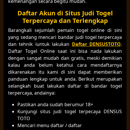
kemenangan secara begitu mudah.
Daftar Akun di Situs Judi Togel
Terpercaya dan Terlengkap
Barangkali sejumlah pemain togel online di sini
yang sedang mencari bandar judi togel terpercaya
dan tehnik iuntuk lakukan
Daftar DENSUSTOTO
.
Daftar Togel Online saat ini bisa nada lakukan
dengan sangat mudah dan gratis, meski demikian
kalau anda belum ketahui cara mendaftarnya
dikarenakan itu kami di sini dapat memberikan
panduan lengkap untuk anda. Berikut merupakan
selangkah buat lakukan daftar di bandar togel
terpercaya, andainya:
Pastikan anda sudah berumur 18+
Kunjungi situs judi togel terpecaya DENSUS
TOTO
Mencari menu daftar / daftar