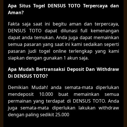
Apa Situs Togel DENSUS TOTO Terpercaya dan
Aman?
Fakta saja saat ini begitu aman dan terpercaya,
DENSUS TOTO dapat dilunasi full kemenangan
dapat anda temukan. Anda juga dapat memainkan
semua pasaran yang saat ini kami sedaikan seperti
pasaran judi togel online terlengkap yang kami
siapkan dengan gunakan 1 akun saja.
Apa Mudah
Bert
ransaksi Deposit Dan Withdraw
Di DENSUS TOTO?
Demikian Mudah! anda semata-mata diperlukan
mendeposit 10.000 buat memainkan semua
permainan yang terdapat di DENSUS TOTO. Anda
juga semata-mata diperlukan lakukan withdraw
dengan paling sedikit 25.000